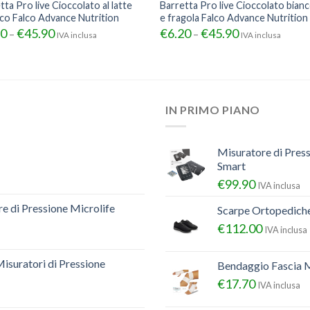
tta Pro live Cioccolato al latte
Barretta Pro live Cioccolato bian
co Falco Advance Nutrition
e fragola Falco Advance Nutrition
20
€
45.90
€
6.20
€
45.90
–
–
IVA inclusa
IVA inclusa
IN PRIMO PIANO
Misuratore di Pres
Smart
€
99.90
IVA inclusa
e di Pressione Microlife
Scarpe Ortopedich
€
112.00
IVA inclusa
Misuratori di Pressione
Bendaggio Fascia M
€
17.70
IVA inclusa