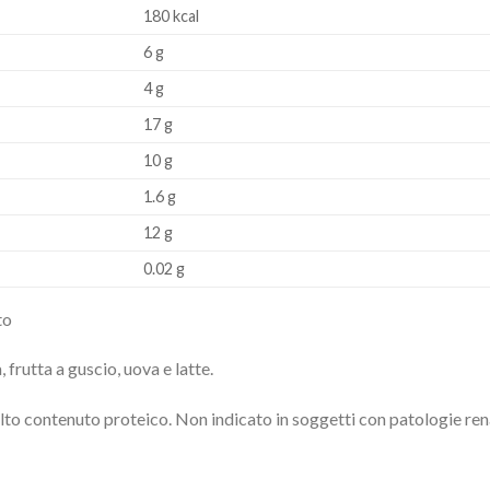
180 kcal
6 g
4 g
17 g
10 g
1.6 g
12 g
0.02 g
to
 frutta a guscio, uova e latte.
to contenuto proteico. Non indicato in soggetti con patologie renal