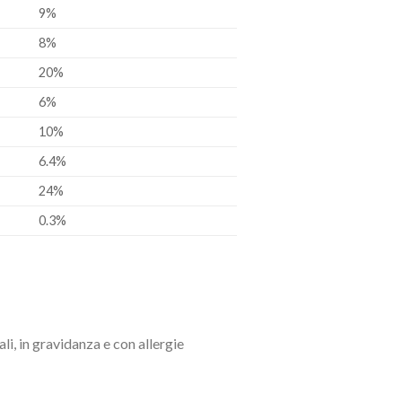
9%
8%
20%
6%
10%
6.4%
24%
0.3%
i, in gravidanza e con allergie