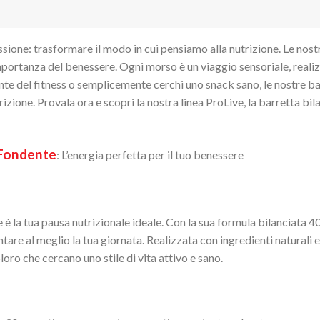
sione: trasformare il modo in cui pensiamo alla nutrizione. Le nost
mportanza del benessere. Ogni morso è un viaggio sensoriale, realizz
ante del fitness o semplicemente cerchi uno snack sano, le nostre b
izione. Provala ora e scopri la nostra linea ProLive, la barretta bil
 Fondente
: L’energia perfetta per il tuo benessere
la tua pausa nutrizionale ideale. Con la sua formula bilanciata 40
tare al meglio la tua giornata. Realizzata con ingredienti naturali e
oloro che cercano uno stile di vita attivo e sano.