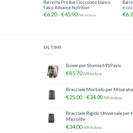
Cioccolato
Barretta Pro live Cioccolato bianco
Barre
s Falco Advance
Falco Advance Nutrition
e coc
€
6.20
€
45.90
€
6.
–
IVA inclusa
IVA inclusa
ULTIMI
Boxer per Stomia 691Pavis
€
85.70
IVA inclusa
Bracciale Morbido per Misurator
€
25.00
€
34.00
–
IVA inclusa
Bracciale Rigido Universale per 
Microlife
€
34.00
IVA inclusa