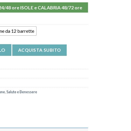
48 ore ISOLE e CALABRIA 48/72 ore
ne da 12 barrette
fondente Falco Advance Nutrition quantità
LO
ACQUISTA SUBITO
one
,
Salute e Benessere