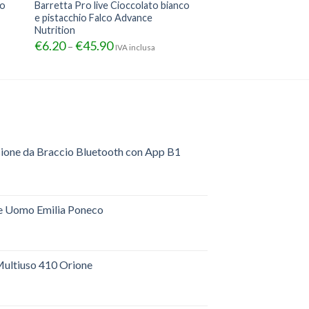
co
Barretta Pro live Cioccolato bianco
e pistacchio Falco Advance
Nutrition
€
6.20
€
45.90
–
IVA inclusa
sione da Braccio Bluetooth con App B1
e Uomo Emilia Poneco
ultiuso 410 Orione