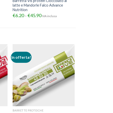
Barretta Vis protein Cioccolato al
latte e Mandorle Falco Advance
Nutrition
€
6.20
€
45.90
–
IVA inclusa
In offerta!
BARRETTE PROTEICHE