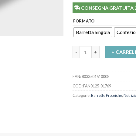
CONSEGNA GRATUITA 24/
FORMATO
Barretta Singola
Confezio
Barretta Pro live Cioccolato 
+ CARREL
EAN:
8033501510008
COD:
FAN0125-01769
Categorie:
Barrette Proteiche
,
Nutrizi