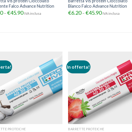
tta Vis protein Cioccolato
Barretta Vis protein Cioccolato
nte Falco Advance Nutrition
Bianco Falco Advance Nutrition
20
€
45.90
€
6.20
€
45.90
–
–
IVA inclusa
IVA inclusa
ferta!
In offerta!
TTE PROTEICHE
BARRETTE PROTEICHE