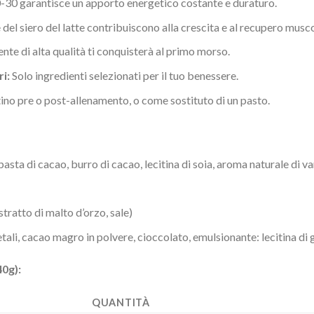
30 garantisce un apporto energetico costante e duraturo.
del siero del latte contribuiscono alla crescita e al recupero musco
nte di alta qualità ti conquisterà al primo morso.
i:
Solo ingredienti selezionati per il tuo benessere.
no pre o post-allenamento, o come sostituto di un pasto.
sta di cacao, burro di cacao, lecitina di soia, aroma naturale di va
estratto di malto d’orzo, sale)
ali, cacao magro in polvere, cioccolato, emulsionante: lecitina di g
40g):
QUANTITÀ