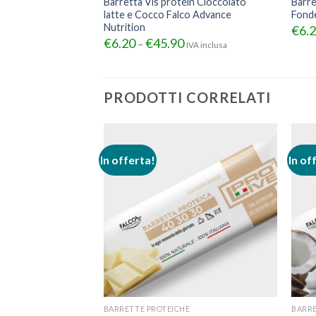
Barretta Vis protein Cioccolato
Barre
latte e Cocco Falco Advance
Fonde
Nutrition
€
6.
€
6.20
€
45.90
–
IVA inclusa
PRODOTTI CORRELATI
In offerta!
In of
E
BARRETTE PROTEICHE
BARRE