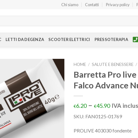
Chi siamo
Contatti
Privacy policy
C
LETTI DA DEGENZA
SCOOTER ELETTRICI
PRESSOTERAPIA
HOME
/
SALUTE E BENESSERE
/
Barretta Pro liv
Falco Advance Nu
–
IVA inclu
6.20
45.90
€
€
SKU:
FAN0125-01769
PROLIVE 403030 fondente