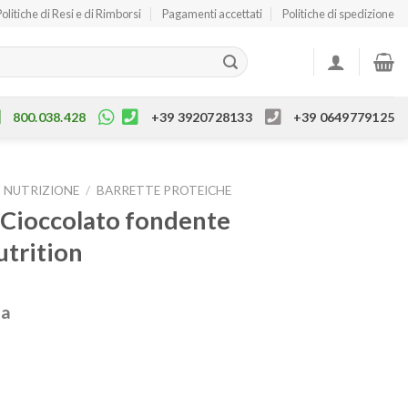
Politiche di Resi e di Rimborsi
Pagamenti accettati
Politiche di spedizione
800.038.428
+39 3920728133
+39 0649779125
NUTRIZIONE
/
BARRETTE PROTEICHE
e Cioccolato fondente
trition
sa