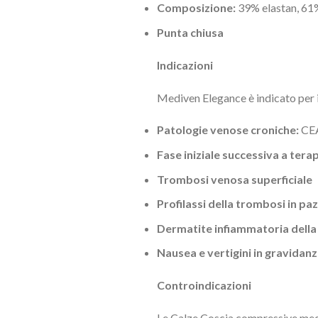
Composizione:
39% elastan, 61
Punta chiusa
Indicazioni
Mediven Elegance è indicato per i
Patologie venose croniche:
CEA
Fase iniziale successiva a tera
Trombosi venosa superficiale
Profilassi della trombosi in paz
Dermatite infiammatoria dell
Nausea e vertigini in gravidan
Controindicazioni
Le Calze Coscia compressive medi