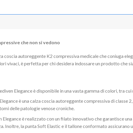
mpressive che non si vedono
a coscia autoreggente K2 compressiva medicale che coniuga elega
ori vivaci, è perfetta per chi desidera indossare un prodotto che sia
iven Elegance è disponibile in una vasta gamma di colori, tra cui 
egance è una calza coscia autoreggente compressiva di classe 2, s
ntomi delle patologie venose croniche.
Elegance è realizzato con un filato innovativo che garantisce una 
. Inoltre, la punta Soft Elastic e il tallone conformato assicurano