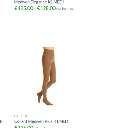
Mediven Elegance K1 MEDI
€
125.00
€
128.00
–
IVA inclusa
CALZE K1
i
Collant Mediven Plus K1 MEDI
€
116.00