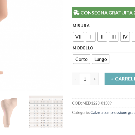
CONSEGNA GRATUITA 24/
MISURA
VII
I
II
III
IV
MODELLO
Corto
Lungo
Calza coscia autoreggente Me
+ CARREL
COD:
MED1223-01509
Categorie:
Calze a compressione gra