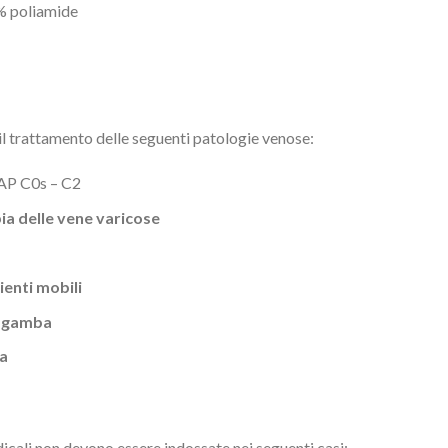
% poliamide
l trattamento delle seguenti patologie venose:
P C0s – C2
pia delle vene varicose
ienti mobili
a gamba
za
cali non devono essere indossate nei seguenti casi: