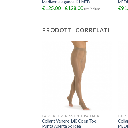
Mediven elegance K1 MEDI
MED
€
125.00
€
128.00
€
91
–
IVA inclusa
PRODOTTI CORRELATI
CALZE A COMPRESSIONE GRADUATA
CALZE
one Per Dismetrie
Collant Venere 140 Open Toe
Colla
Punta Aperta Solidea
MED