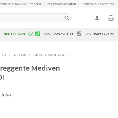
Politiche di Resi e di Rimborsi
Pagamenti accettati
Politiche di spedizione
800.038.428
+39 3920728133
+39 0649779125
/
CALZE A COMPRESSIONE GRADUATA
/
toreggente Mediven
DI
clusa