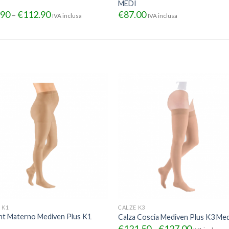
I
MEDI
.90
€
112.90
€
87.00
–
IVA inclusa
IVA inclusa
 K1
CALZE K3
nt Materno Mediven Plus K1
Calza Coscia Mediven Plus K3 Med
I
€
121.50
€
127.00