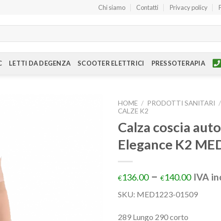
Chi siamo
Contatti
Privacy policy
C
LETTI DA DEGENZA
SCOOTER ELETTRICI
PRESSOTERAPIA
HOME
/
PRODOTTI SANITARI
CALZE K2
Calza coscia au
Elegance K2 ME
–
IVA in
136.00
140.00
€
€
SKU:
MED1223-01509
289 Lungo 290 corto