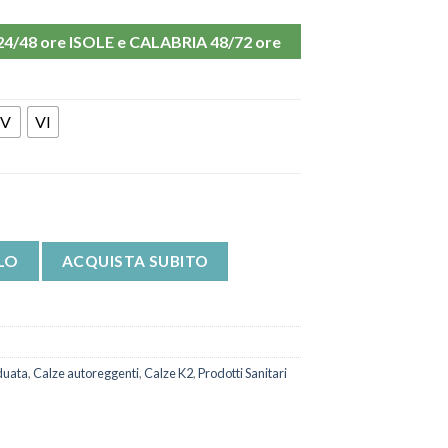
48 ore ISOLE e CALABRIA 48/72 ore
V
VI
diven Elegance K2 MEDI quantità
LO
ACQUISTA SUBITO
duata
,
Calze autoreggenti
,
Calze K2
,
Prodotti Sanitari