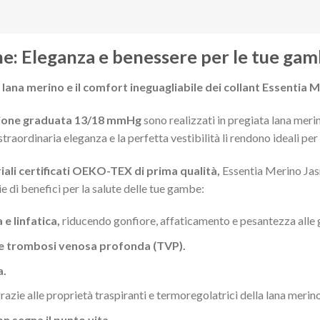
e: Eleganza e benessere per le tue ga
 lana merino e il comfort ineguagliabile dei collant Essentia 
sione graduata 13/18 mmHg
sono realizzati in pregiata lana mer
traordinaria eleganza e la perfetta vestibilità li rendono ideali pe
riali certificati OEKO-TEX di prima qualità,
Essentia Merino Jas
e di benefici per la salute delle tue gambe:
e linfatica,
riducendo gonfiore, affaticamento e pesantezza alle
 e trombosi venosa profonda (TVP).
a.
razie alle proprietà traspiranti e termoregolatrici della lana merino
n segna il punto vita.