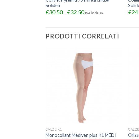
Solidea
Solid
€
30.50
€
32.50
€
24
–
IVA inclusa
PRODOTTI CORRELATI
CALZE K1
CALZ
ediven Plus K2
Calza
Monocollant Mediven plus K1 MEDI