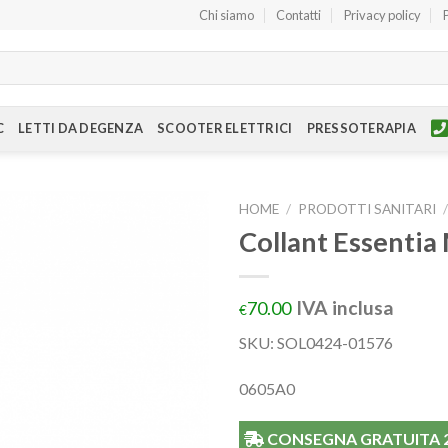
Chi siamo
Contatti
Privacy policy
C
LETTI DA DEGENZA
SCOOTER ELETTRICI
PRESSOTERAPIA
HOME
/
PRODOTTI SANITARI
Collant Essentia
IVA inclusa
70.00
€
SKU:
SOL0424-01576
0605A0
CONSEGNA GRATUITA 24/