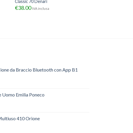
Classic 70 Denari
€
38.00
IVA inclusa
sione da Braccio Bluetooth con App B1
e Uomo Emilia Poneco
ultiuso 410 Orione