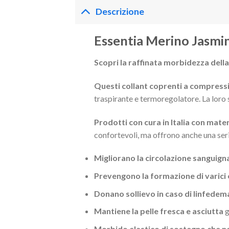
Descrizione
Essentia Merino Jasmin
Scopri la raffinata morbidezza della
Questi collant coprenti a compres
traspirante e termoregolatore. La loro s
Prodotti con cura in Italia con mate
confortevoli, ma offrono anche una seri
Migliorano la circolazione sanguigna 
Prevengono la formazione di varici
Donano sollievo in caso di linfedem
Mantiene la pelle fresca e asciutta
g
Morbido elastico di sostegno che no