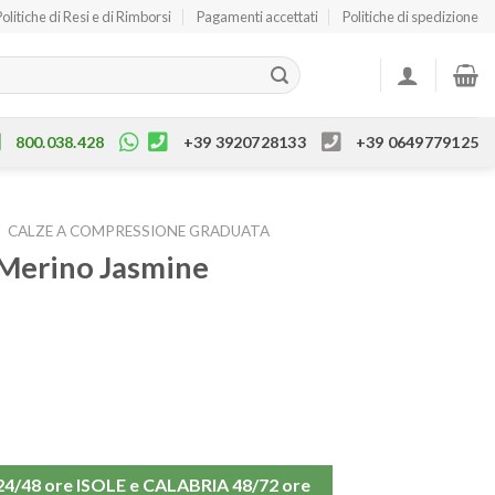
Politiche di Resi e di Rimborsi
Pagamenti accettati
Politiche di spedizione
800.038.428
+39 3920728133
+39 0649779125
/
CALZE A COMPRESSIONE GRADUATA
 Merino Jasmine
48 ore ISOLE e CALABRIA 48/72 ore