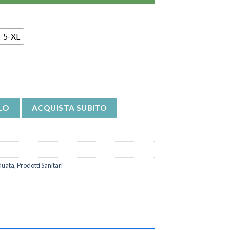
5-XL
ne quantità
LO
ACQUISTA SUBITO
duata
,
Prodotti Sanitari