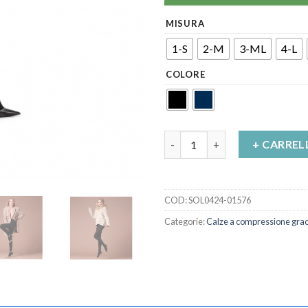
MISURA
1-S
2-M
3-ML
4-L
COLORE
Collant Essentia Merino Jasmi
+ CARREL
COD:
SOL0424-01576
Categorie:
Calze a compressione gra