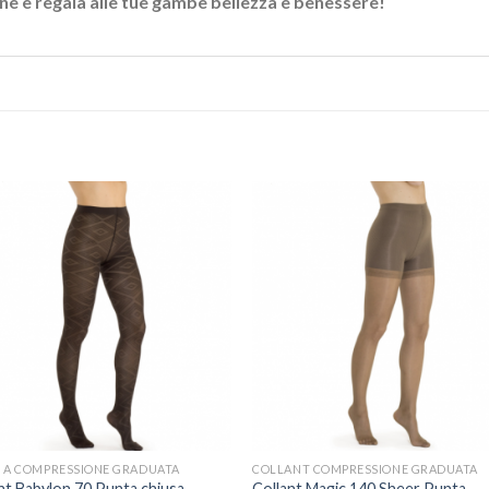
e e regala alle tue gambe bellezza e benessere!
 A COMPRESSIONE GRADUATA
COLLANT COMPRESSIONE GRADUATA
nt Babylon 70 Punta chiusa
Collant Magic 140 Sheer Punta