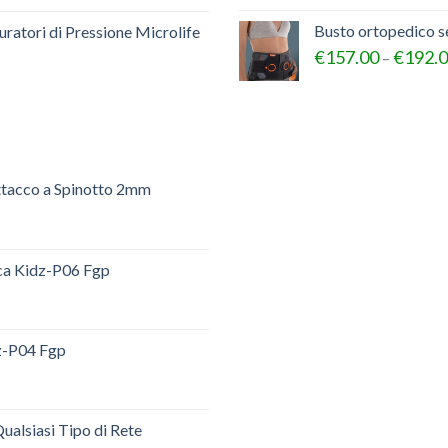
Busto ortopedico 
ratori di Pressione Microlife
€
157.00
€
192.
–
ttacco a Spinotto 2mm
ica Kidz-P06 Fgp
dz-P04 Fgp
ualsiasi Tipo di Rete