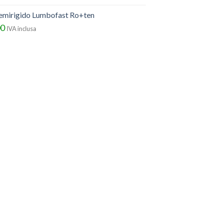
semirigido Lumbofast Ro+ten
00
IVA inclusa