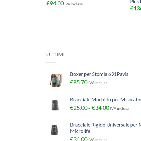
Plus
€
94.00
IVA inclusa
€
13
sa
ULTIMI
Boxer per Stomia 691Pavis
€
85.70
IVA inclusa
Bracciale Morbido per Misurator
€
25.00
€
34.00
–
IVA inclusa
Bracciale Rigido Universale per 
Microlife
€
34.00
IVA inclusa