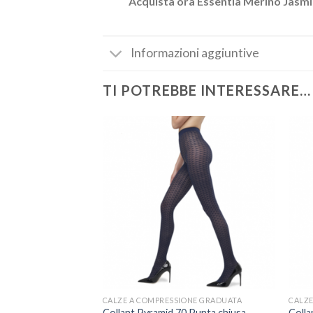
Acquista ora Essentia Merino Jasmin
Informazioni aggiuntive
TI POTREBBE INTERESSARE…
CALZE A COMPRESSIONE GRADUATA
CALZE
Collant Pyramid 70 Punta chiusa
Colla