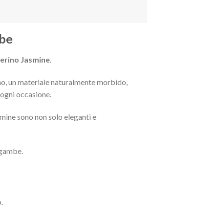
mbe
Merino Jasmine.
ino, un materiale naturalmente morbido,
r ogni occasione.
mine sono non solo eleganti e
 gambe.
.