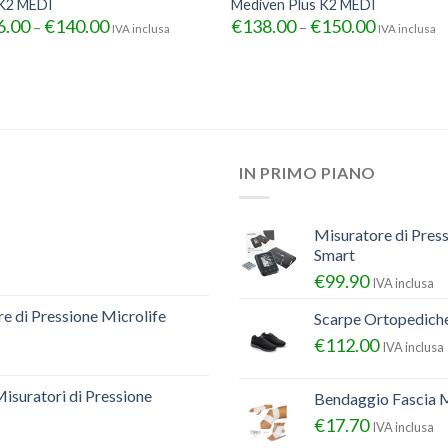
 K2 MEDI
Mediven Plus K2 MEDI
6.00
€
140.00
€
138.00
€
150.00
–
–
IVA inclusa
IVA inclusa
IN PRIMO PIANO
Misuratore di Pres
Smart
€
99.90
IVA inclusa
e di Pressione Microlife
Scarpe Ortopedich
€
112.00
IVA inclusa
Misuratori di Pressione
Bendaggio Fascia M
€
17.70
IVA inclusa