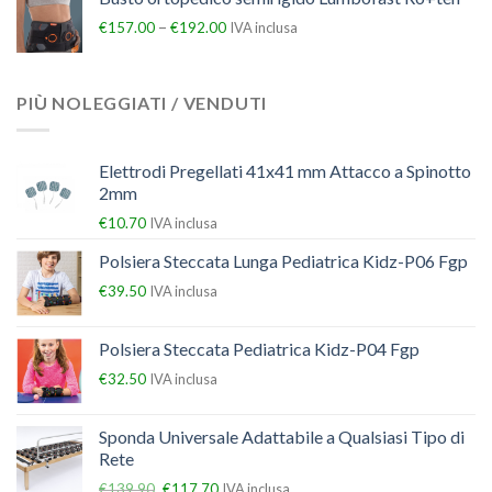
–
€
157.00
€
192.00
IVA inclusa
PIÙ NOLEGGIATI / VENDUTI
Elettrodi Pregellati 41x41 mm Attacco a Spinotto
2mm
€
10.70
IVA inclusa
Polsiera Steccata Lunga Pediatrica Kidz-P06 Fgp
€
39.50
IVA inclusa
Polsiera Steccata Pediatrica Kidz-P04 Fgp
€
32.50
IVA inclusa
Sponda Universale Adattabile a Qualsiasi Tipo di
Rete
€
139.90
€
117.70
IVA inclusa