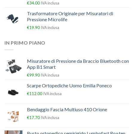
€
34.00
IVA inclusa
Trasformatore Originale per Misuratori di
Pressione Microlife
€
19.90
IVA inclusa
IN PRIMO PIANO
Misuratore di Pressione da Braccio Bluetooth con
App B1 Smart
€
99.90
IVA inclusa
Scarpe Ortopediche Uomo Emilia Poneco
€
112.00
IVA inclusa
Bendaggio Fascia Multiuso 410 Orione
€
17.70
IVA inclusa
Busto ortopedico semirigido Lumbofast Ro+ten