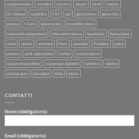
compressione
corsetto
cuscino
denari
denti
donjoy
Dr. Gibaud
euphidra
FGP
gel
ginocchiera
ginocchio
guaina
I-Tech
igiene orale
immobilizzatore
indumenti comprensivi
intervento donna
lipoelastic
liposuzione
medi
orione
overbed
Pavis
pennello
Podoline
polso
poneco
post-operazione
ro+ten
scarpe donna
scarpe ortopediche
scarpe per diabetici
sintetico
solidea
sunstar gum
termigea
tinta
tutore
CONTATTI
Nome (obbligatorio)
Email (obbligatorio)