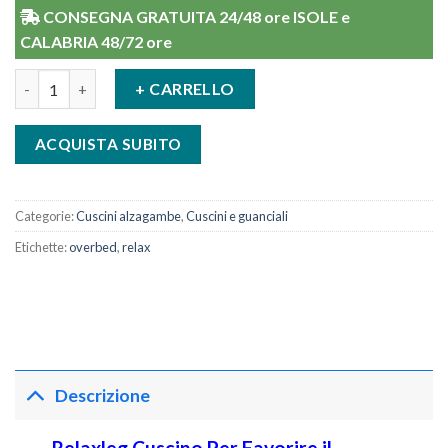
CONSEGNA GRATUITA 24/48 ore ISOLE e
CALABRIA 48/72 ore
Relaxleg Cuscino Per Favorire il Circolo Cardiovascolare quanti
+ CARRELLO
ACQUISTA SUBITO
Categorie:
Cuscini alzagambe
,
Cuscini e guanciali
Etichette:
overbed
,
relax
Descrizione
Relaxleg Cuscino Per Favorire il