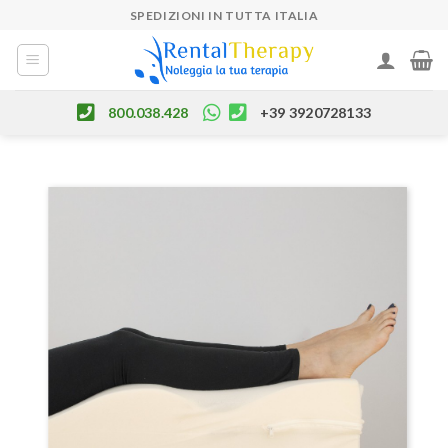
Skip
SPEDIZIONI IN TUTTA ITALIA
to
content
800.038.428
+39 3920728133