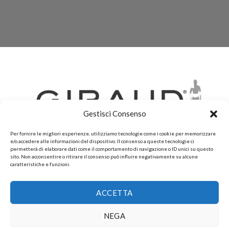
Gestisci Consenso
Per fornire le migliori esperienze, utilizziamo tecnologie come i cookie per memorizzare
e/o accedere alle informazioni del dispositivo. Il consenso a queste tecnologie ci
permetterà di elaborare dati come il comportamento di navigazione o ID unici su questo
sito. Non acconsentire o ritirare il consenso può influire negativamente su alcune
caratteristiche e funzioni.
CHI SIAMO
CONTATTI
PRIVACY POLICY
POLITICHE DI RESI E DI RIMBORSI
PAGAMENTI ACCETTATI
ACCETTA
POLITICHE DI SPEDIZIONE
Copyright 2026 ©
Gruppo FAF srls, Via Montelparo 43 A-B
NEGA
Roma P.I. 15499271003.