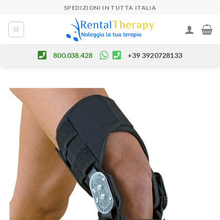
Skip
SPEDIZIONI IN TUTTA ITALIA
to
content
800.038.428
+39 3920728133