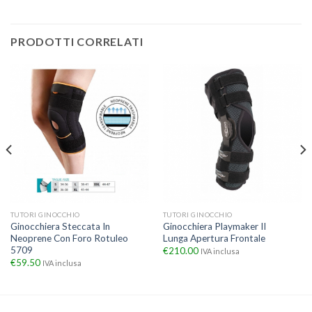
PRODOTTI CORRELATI
TUTORI GINOCCHIO
TUTORI GINOCCHIO
Ginocchiera Steccata In
Ginocchiera Playmaker II
Neoprene Con Foro Rotuleo
Lunga Apertura Frontale
5709
€
210.00
IVA inclusa
€
59.50
IVA inclusa