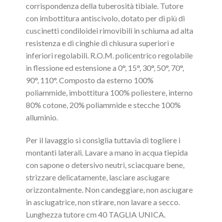
corrispondenza della tuberosità tibiale. Tutore
con imbottitura antiscivolo, dotato per di più di
cuscinetti condiloidei rimovibili in schiuma ad alta
resistenza e di cinghie di chiusura superiori e
inferiori regolabili. R.O.M. policentrico regolabile
in flessione ed estensione a 0°, 15°, 30°, 50°, 70°,
90°, 110°. Composto da esterno 100%
poliammide, imbottitura 100% poliestere, interno
80% cotone, 20% poliammide e stecche 100%
alluminio.
Per il lavaggio si consiglia tuttavia di togliere i
montanti laterali. Lavare a mano in acqua tiepida
con sapone o detersivo neutri, sciacquare bene,
strizzare delicatamente, lasciare asciugare
orizzontalmente. Non candeggiare, non asciugare
in asciugatrice, non stirare, non lavare a secco.
Lunghezza tutore cm 40 TAGLIA UNICA.