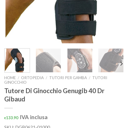
HOME
/
ORTOPEDIA
/
TUTORI PER GAMBA
/
TUTORI
GINOCCHIO
Tutore Di Ginocchio Genugib 40 Dr
Gibaud
IVA inclusa
133.90
€
SKU: DGB0621-01000