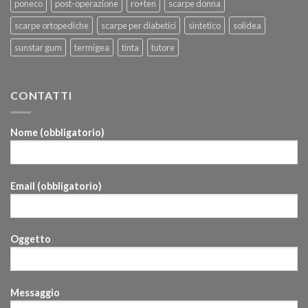
poneco
post-operazione
ro+ten
scarpe donna
scarpe ortopediche
scarpe per diabetici
sintetico
solidea
sunstar gum
termigea
tinta
tutore
CONTATTI
Nome (obbligatorio)
Email (obbligatorio)
Oggetto
Messaggio