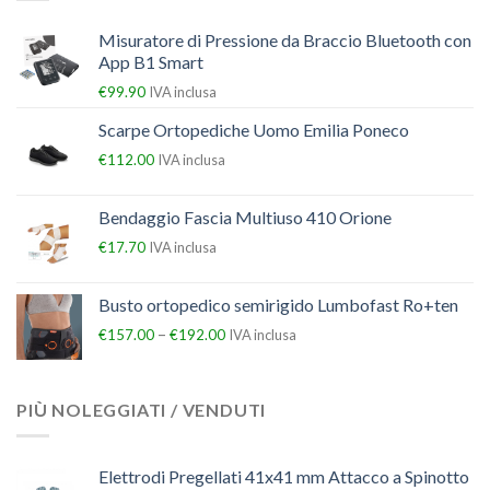
Misuratore di Pressione da Braccio Bluetooth con
App B1 Smart
€
99.90
IVA inclusa
Scarpe Ortopediche Uomo Emilia Poneco
€
112.00
IVA inclusa
Bendaggio Fascia Multiuso 410 Orione
€
17.70
IVA inclusa
Busto ortopedico semirigido Lumbofast Ro+ten
–
€
157.00
€
192.00
IVA inclusa
PIÙ NOLEGGIATI / VENDUTI
Elettrodi Pregellati 41x41 mm Attacco a Spinotto