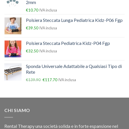
2mm
€
10.70
IVA inclusa
Polsiera Steccata Lunga Pediatrica Kidz-P06 Fgp
€
39.50
IVA inclusa
Polsiera Steccata Pediatrica Kidz-P04 Fgp
€
32.50
IVA inclusa
Sponda Universale Adattabile a Qualsiasi Tipo di
Rete
€
139.90
€
117.70
IVA inclusa
CHI SIAMO
Rental Therapy una società solida e in forte espansione nel