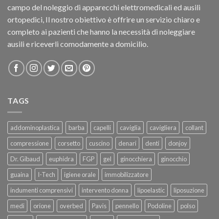
campo del noleggio di apparecchi elettromedicali ed ausili
ortopedici, Il nostro obiettivo è offrire un servizio chiaro e
completo ai pazienti che hanno la necessità di noleggiare
ausili e riceverli comodamente a domicilio.
TAGS
addominoplastica
barba
capelli
caviglia
cavigliera
collant
compressione
corsetto
cuscino
denari
denti
donjoy
Dr. Gibaud
euphidra
FGP
gel
ginocchiera
ginocchio
guaina
I-Tech
igiene orale
immobilizzatore
indumenti comprensivi
intervento donna
lipoelastic
liposuzione
medi
orione
overbed
Pavis
pennello
Podoline
polso