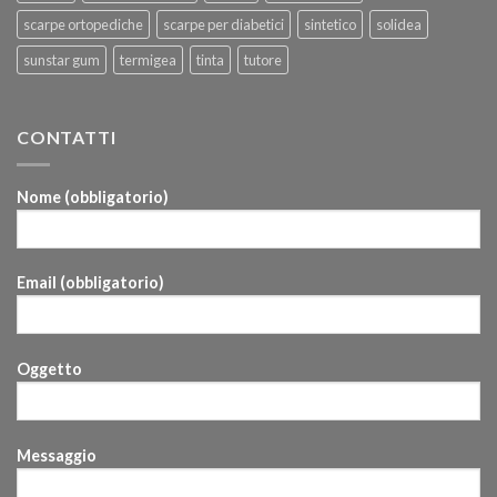
scarpe ortopediche
scarpe per diabetici
sintetico
solidea
sunstar gum
termigea
tinta
tutore
CONTATTI
Nome (obbligatorio)
Email (obbligatorio)
Oggetto
Messaggio