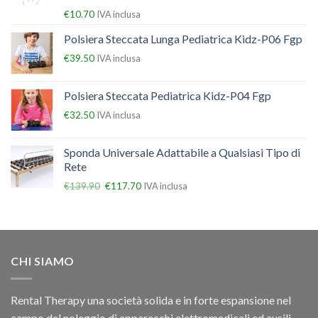
€
10.70
IVA inclusa
Polsiera Steccata Lunga Pediatrica Kidz-P06 Fgp
€
39.50
IVA inclusa
Polsiera Steccata Pediatrica Kidz-P04 Fgp
€
32.50
IVA inclusa
Sponda Universale Adattabile a Qualsiasi Tipo di
Rete
€
139.90
€
117.70
IVA inclusa
CHI SIAMO
Rental Therapy una società solida e in forte espansione nel
campo del noleggio di apparecchi elettromedicali ed ausili