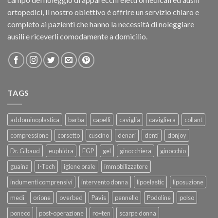
ortopedici, Il nostro obiettivo è offrire un servizio chiaro e
completo ai pazienti che hanno la necessità di noleggiare
ausili e riceverli comodamente a domicilio.
TAGS
addominoplastica
barba
capelli
caviglia
cavigliera
collant
compressione
corsetto
cuscino
denari
denti
donjoy
Dr. Gibaud
euphidra
FGP
gel
ginocchiera
ginocchio
guaina
I-Tech
igiene orale
immobilizzatore
indumenti comprensivi
intervento donna
lipoelastic
liposuzione
medi
orione
overbed
Pavis
pennello
Podoline
polso
poneco
post-operazione
ro+ten
scarpe donna