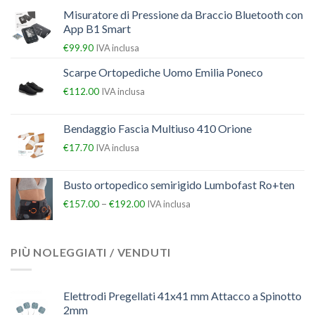
Misuratore di Pressione da Braccio Bluetooth con
App B1 Smart
€
99.90
IVA inclusa
Scarpe Ortopediche Uomo Emilia Poneco
€
112.00
IVA inclusa
Bendaggio Fascia Multiuso 410 Orione
€
17.70
IVA inclusa
Busto ortopedico semirigido Lumbofast Ro+ten
–
€
157.00
€
192.00
IVA inclusa
PIÙ NOLEGGIATI / VENDUTI
Elettrodi Pregellati 41x41 mm Attacco a Spinotto
2mm