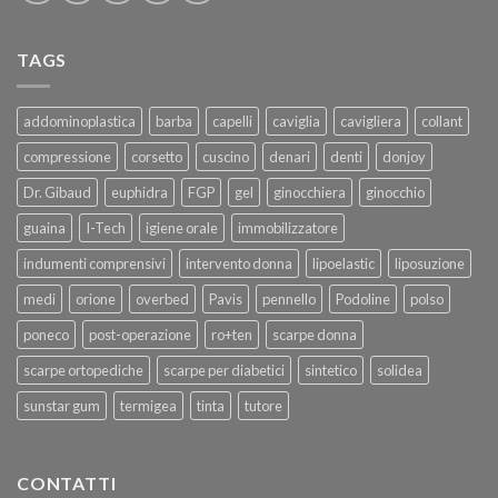
TAGS
addominoplastica
barba
capelli
caviglia
cavigliera
collant
compressione
corsetto
cuscino
denari
denti
donjoy
Dr. Gibaud
euphidra
FGP
gel
ginocchiera
ginocchio
guaina
I-Tech
igiene orale
immobilizzatore
indumenti comprensivi
intervento donna
lipoelastic
liposuzione
medi
orione
overbed
Pavis
pennello
Podoline
polso
poneco
post-operazione
ro+ten
scarpe donna
scarpe ortopediche
scarpe per diabetici
sintetico
solidea
sunstar gum
termigea
tinta
tutore
CONTATTI