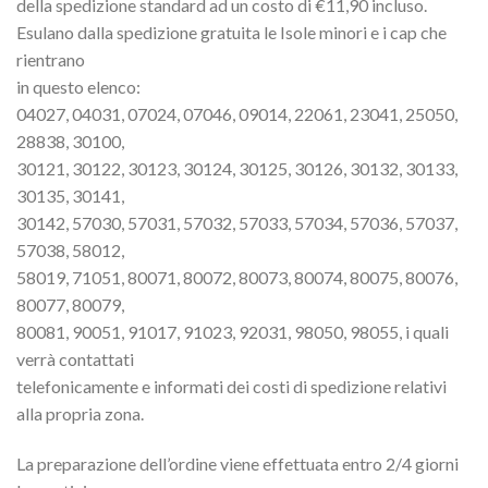
della spedizione standard ad un costo di €11,90 incluso.
Esulano dalla spedizione gratuita le Isole minori e i cap che
rientrano
in questo elenco:
04027, 04031, 07024, 07046, 09014, 22061, 23041, 25050,
28838, 30100,
30121, 30122, 30123, 30124, 30125, 30126, 30132, 30133,
30135, 30141,
30142, 57030, 57031, 57032, 57033, 57034, 57036, 57037,
57038, 58012,
58019, 71051, 80071, 80072, 80073, 80074, 80075, 80076,
80077, 80079,
80081, 90051, 91017, 91023, 92031, 98050, 98055, i quali
verrà contattati
telefonicamente e informati dei costi di spedizione relativi
alla propria zona.
La preparazione dell’ordine viene effettuata entro 2/4 giorni