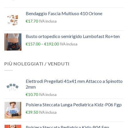
Bendaggio Fascia Multiuso 410 Orione
€
17.70
IVA inclusa
Busto ortopedico semirigido Lumbofast Ro+ten
–
€
157.00
€
192.00
IVA inclusa
PIÙ NOLEGGIATI / VENDUTI
Elettrodi Pregellati 41x41 mm Attacco a Spinotto
2mm
€
10.70
IVA inclusa
Polsiera Steccata Lunga Pediatrica Kidz-P06 Fgp
€
39.50
IVA inclusa
Polsiera Steccata Pediatrica Kidz-P04 Fgp