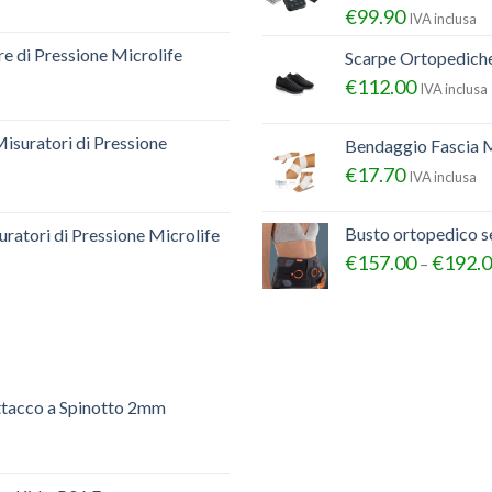
€
99.90
IVA inclusa
e di Pressione Microlife
Scarpe Ortopedich
€
112.00
IVA inclusa
Misuratori di Pressione
Bendaggio Fascia M
€
17.70
IVA inclusa
Busto ortopedico 
ratori di Pressione Microlife
€
157.00
€
192.
–
ttacco a Spinotto 2mm