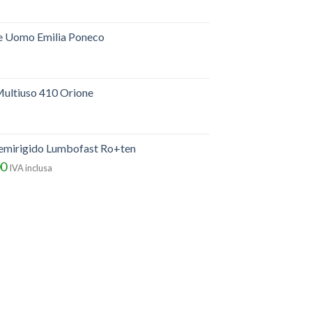
e Uomo Emilia Poneco
ultiuso 410 Orione
semirigido Lumbofast Ro+ten
00
IVA inclusa