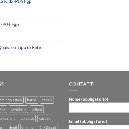
ica Kidz-P06 Fgp
dz-P04 Fgp
ualsiasi Tipo di Rete
GS
CONTATTI
Nome (obbligatorio)
ominoplastica
barba
capelli
glia
cavigliera
collant
pressione
corsetto
cuscino
Email (obbligatorio)
ri
denti
donjoy
Dr. Gibaud