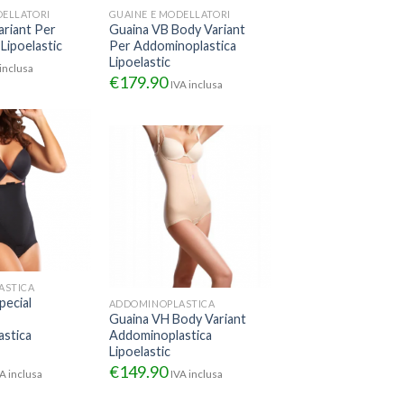
DELLATORI
GUAINE E MODELLATORI
ariant Per
Guaina VB Body Variant
Lipoelastic
Per Addominoplastica
Lipoelastic
inclusa
€
179.90
IVA inclusa
ASTICA
pecial
ADDOMINOPLASTICA
Guaina VH Body Variant
stica
Addominoplastica
Lipoelastic
€
149.90
A inclusa
IVA inclusa