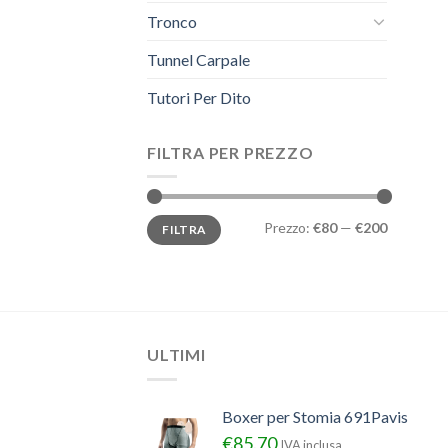
Tronco
Tunnel Carpale
Tutori Per Dito
FILTRA PER PREZZO
Prezzo
Prezzo
Prezzo:
€80
—
€200
FILTRA
Min
Max
ULTIMI
Boxer per Stomia 691Pavis
€
85.70
IVA inclusa