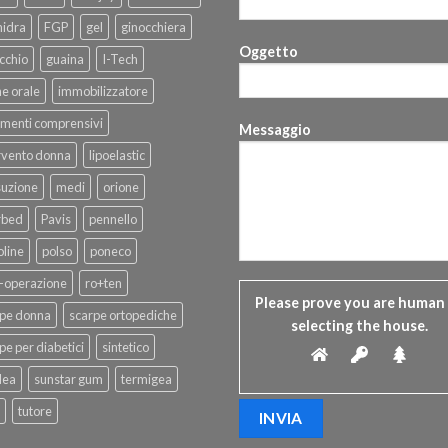
hidra
FGP
gel
ginocchiera
Oggetto
cchio
guaina
I-Tech
ne orale
immobilizzatore
menti comprensivi
Messaggio
rvento donna
lipoelastic
suzione
medi
orione
rbed
Pavis
pennello
line
polso
poneco
-operazione
ro+ten
Please prove you are human
rpe donna
scarpe ortopediche
selecting the
house
.
pe per diabetici
sintetico
dea
sunstar gum
termigea
tutore