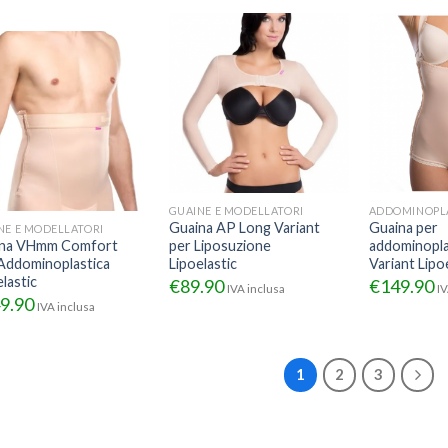
GUAINE E MODELLATORI
ADDOMINOPL
Guaina AP Long Variant
Guaina per
NE E MODELLATORI
ina VHmm Comfort
per Liposuzione
addominopla
Addominoplastica
Lipoelastic
Variant Lipo
lastic
€
89.90
€
149.90
IVA inclusa
IV
9.90
IVA inclusa
1
2
3