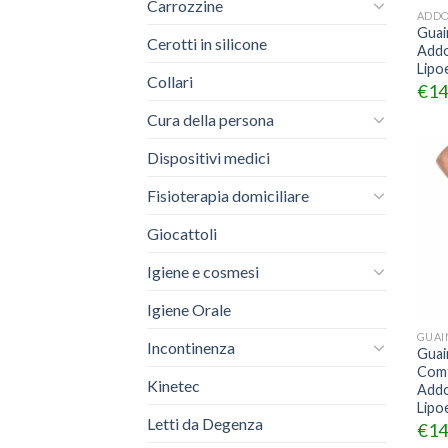
Carrozzine
ADDO
Guai
Cerotti in silicone
Addo
Lipoe
Collari
€
14
Cura della persona
Dispositivi medici
Fisioterapia domiciliare
Giocattoli
Igiene e cosmesi
Igiene Orale
GUAI
Incontinenza
Guai
Com
Kinetec
Addo
Lipoe
Letti da Degenza
€
14