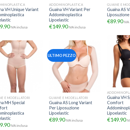
MINOPLASTICA
ADDOMINOPLASTICA
GUAINE E MO
na VH Unique Variant
Guaina VH Variant Per
Guaina AS V
minoplastica
Addominoplastica
Liposuzione 
lastic
Lipoelastic
€
89.90
IVA 
9.90
€
149.90
IVA inclusa
IVA inclusa
ULTIMO PEZZO
ADDOMINOPL
Guaina VH S
NE E MODELLATORI
GUAINE E MODELLATORI
na MH Special
Guaina AS Long Variant
Comfort
fort
Per Liposuzione
Addominopla
minoplastica
Lipoelastic
Lipoelastic
lastic
€
89.90
€
149.90
IVA inclusa
IV
9.90
IVA inclusa