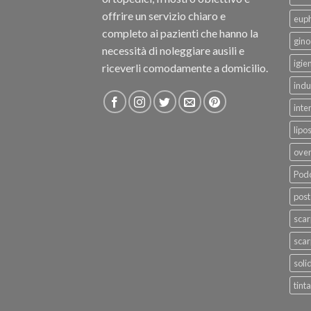
offrire un servizio chiaro e
eup
completo ai pazienti che hanno la
gino
necessità di noleggiare ausili e
igie
riceverli comodamente a domicilio.
indu
inte
lipo
ove
Podo
post
sca
scar
soli
tinta