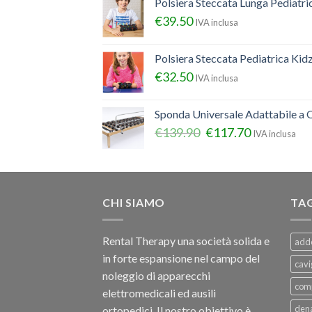
Polsiera Steccata Lunga Pediatr
€
39.50
IVA inclusa
Polsiera Steccata Pediatrica Ki
€
32.50
IVA inclusa
Sponda Universale Adattabile a Q
€
139.90
€
117.70
IVA inclusa
CHI SIAMO
TA
Rental Therapy una società solida e
add
in forte espansione nel campo del
cavi
noleggio di apparecchi
com
elettromedicali ed ausili
dena
ortopedici, Il nostro obiettivo è