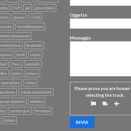
hidra
FGP
gel
ginocchiera
Oggetto
cchio
guaina
I-Tech
ne orale
immobilizzatore
menti comprensivi
Messaggio
rvento donna
lipoelastic
suzione
medi
orione
rbed
Pavis
pennello
line
polso
poneco
-operazione
ro+ten
Please prove you are human
rpe donna
scarpe ortopediche
selecting the
truck
.
pe per diabetici
sintetico
dea
sunstar gum
termigea
tutore