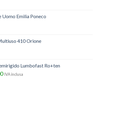
e Uomo Emilia Poneco
ultiuso 410 Orione
semirigido Lumbofast Ro+ten
00
IVA inclusa