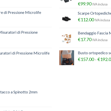
€
99.90
IVA inclusa
e di Pressione Microlife
Scarpe Ortopedich
€
112.00
IVA inclusa
Misuratori di Pressione
Bendaggio Fascia M
€
17.70
IVA inclusa
Busto ortopedico 
ratori di Pressione Microlife
€
157.00
€
192.
–
ttacco a Spinotto 2mm