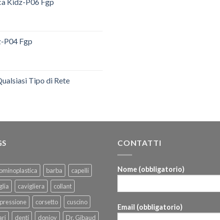
ica Kidz-P06 Fgp
dz-P04 Fgp
ualsiasi Tipo di Rete
GS
CONTATTI
Nome (obbligatorio)
ominoplastica
barba
capelli
glia
cavigliera
collant
pressione
corsetto
cuscino
Email (obbligatorio)
ri
denti
donjoy
Dr. Gibaud