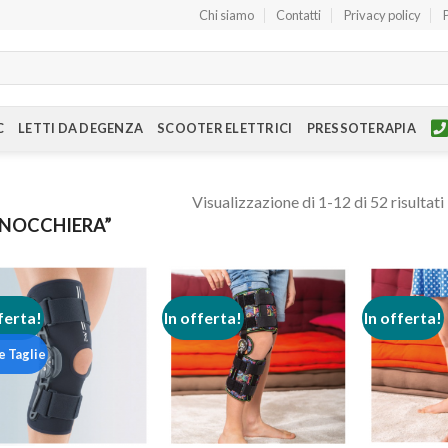
Chi siamo
Contatti
Privacy policy
C
LETTI DA DEGENZA
SCOOTER ELETTRICI
PRESSOTERAPIA
Visualizzazione di 1-12 di 52 risultati
INOCCHIERA”
ferta!
In offerta!
In offerta!
e Taglie