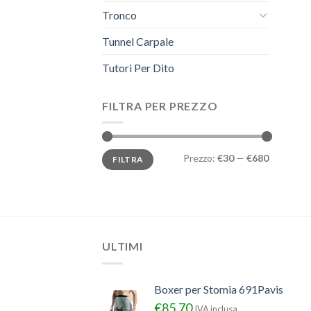
Tronco
Tunnel Carpale
Tutori Per Dito
FILTRA PER PREZZO
Prezzo
Prezzo
Prezzo:
€30
—
€680
FILTRA
Min
Max
ULTIMI
Boxer per Stomia 691Pavis
€
85.70
IVA inclusa