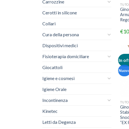
Carrozzine
TUTO
Gino
Cerotti in silicone
Arma
Rego
Collari
€
10
Cura della persona
Dispositivi medici
Fisioterapia domiciliare
In of
Giocattoli
Nuov
Igiene e cosmesi
Igiene Orale
Incontinenza
TUTO
Gino
Kinetec
Stab
Snod
Letti da Degenza
“EX 