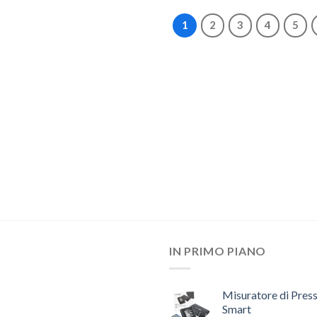
1
2
3
4
5
IN PRIMO PIANO
Misuratore di Pres
Smart