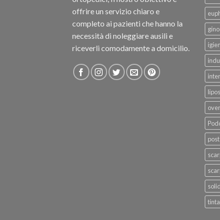
offrire un servizio chiaro e
eup
completo ai pazienti che hanno la
gino
necessità di noleggiare ausili e
igie
riceverli comodamente a domicilio.
indu
inte
lipo
ove
Podo
post
sca
scar
soli
tinta