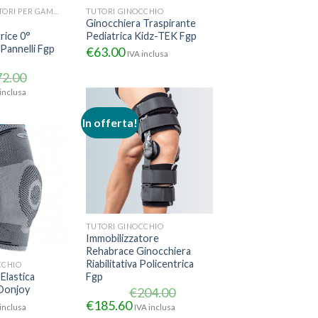
IMMOBILIZZATORI PER GAMBA
TUTORI GINOCCHIO
Ginocchiera Traspirante
rice 0°
Pediatrica Kidz-TEK Fgp
 Pannelli Fgp
€
63.00
IVA inclusa
72.00
inclusa
In offerta!
TUTORI GINOCCHIO
Immobilizzatore
Rehabrace Ginocchiera
Riabilitativa Policentrica
CCHIO
Elastica
Fgp
Donjoy
€
204.00
€
185.60
inclusa
IVA inclusa