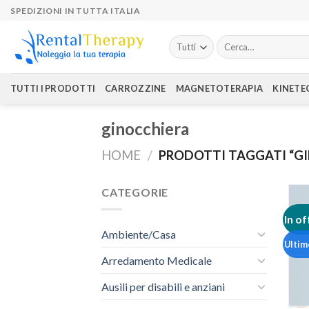
Skip
SPEDIZIONI IN TUTTA ITALIA
to
content
Cerca:
TUTTI I PRODOTTI
CARROZZINE
MAGNETOTERAPIA
KINETE
ginocchiera
HOME
/
PRODOTTI TAGGATI “G
CATEGORIE
In of
Ambiente/Casa
Ultim
Arredamento Medicale
Ausili per disabili e anziani