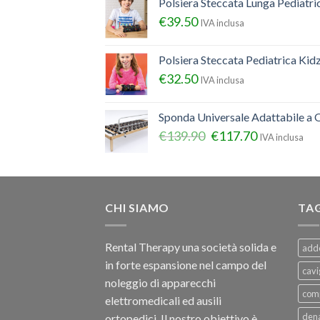
Polsiera Steccata Lunga Pediatr
€
39.50
IVA inclusa
Polsiera Steccata Pediatrica Ki
€
32.50
IVA inclusa
Sponda Universale Adattabile a Q
€
139.90
€
117.70
IVA inclusa
CHI SIAMO
TA
Rental Therapy una società solida e
add
in forte espansione nel campo del
cavi
noleggio di apparecchi
com
elettromedicali ed ausili
dena
ortopedici, Il nostro obiettivo è