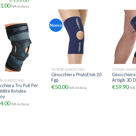
1.00
IVA inclusa
Nuovo
TUTORI GINOCCHIO
TUTORI GINO
Ginocchiera PhyloEtek 20
Ginocchiera
Fgp
Artigib 3D 
RI GINOCCHIO
cchiera Tru Pull Per
€
50.00
€
59.90
IVA inclusa
IVA 
bilità Rotulea
joy
4.00
IVA inclusa