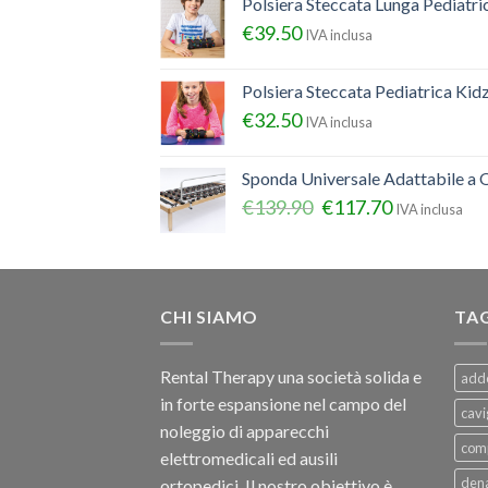
Polsiera Steccata Lunga Pediatr
€
39.50
IVA inclusa
Polsiera Steccata Pediatrica Ki
€
32.50
IVA inclusa
Sponda Universale Adattabile a Q
€
139.90
€
117.70
IVA inclusa
CHI SIAMO
TA
Rental Therapy una società solida e
add
in forte espansione nel campo del
cavi
noleggio di apparecchi
com
elettromedicali ed ausili
dena
ortopedici, Il nostro obiettivo è