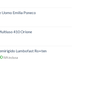
e Uomo Emilia Poneco
ultiuso 410 Orione
semirigido Lumbofast Ro+ten
00
IVA inclusa