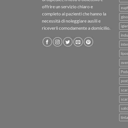
offrire un servizio chiaro e
eup
completo ai pazienti che hanno la
gino
necessità di noleggiare ausili e
igie
riceverli comodamente a domicilio.
indu
inte
lipo
ove
Podo
post
sca
scar
soli
tinta