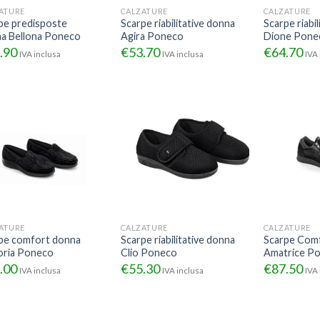
ATURE
CALZATURE
CALZATURE
pe predisposte
Scarpe riabilitative donna
Scarpe riabi
a Bellona Poneco
Agira Poneco
Dione Pone
.90
€
53.70
€
64.70
IVA inclusa
IVA inclusa
IVA 
ATURE
CALZATURE
CALZATURE
pe comfort donna
Scarpe riabilitative donna
Scarpe Com
oria Poneco
Clio Poneco
Amatrice P
.00
€
55.30
€
87.50
IVA inclusa
IVA inclusa
IVA 