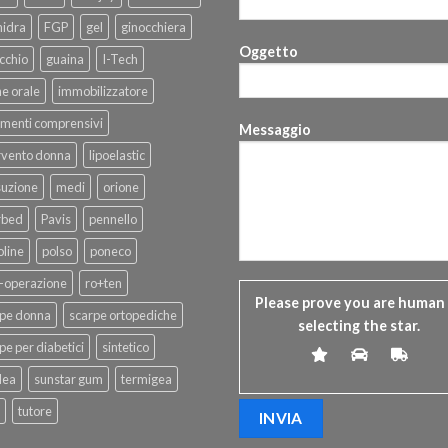
hidra
FGP
gel
ginocchiera
Oggetto
cchio
guaina
I-Tech
ne orale
immobilizzatore
menti comprensivi
Messaggio
rvento donna
lipoelastic
suzione
medi
orione
rbed
Pavis
pennello
line
polso
poneco
-operazione
ro+ten
Please prove you are human
rpe donna
scarpe ortopediche
selecting the
star
.
pe per diabetici
sintetico
dea
sunstar gum
termigea
tutore