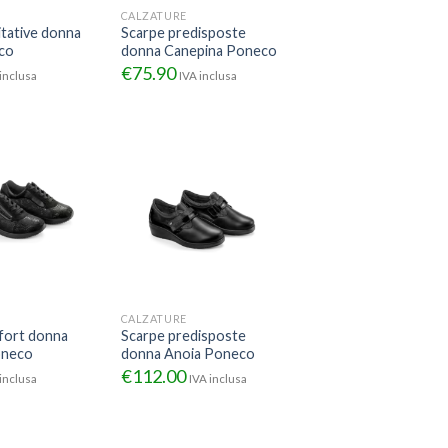
CALZATURE
litative donna
Scarpe predisposte
co
donna Canepina Poneco
€
75.90
inclusa
IVA inclusa
CALZATURE
fort donna
Scarpe predisposte
oneco
donna Anoia Poneco
€
112.00
inclusa
IVA inclusa