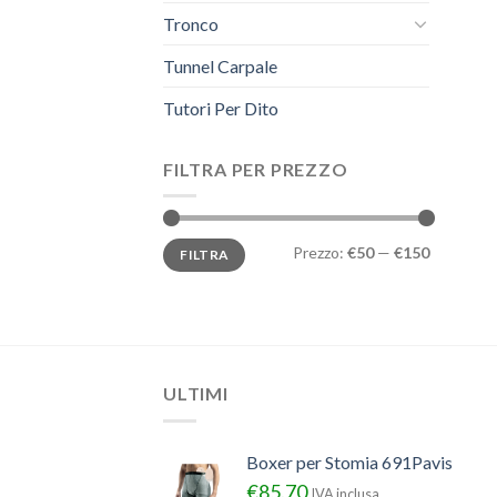
Tronco
Tunnel Carpale
Tutori Per Dito
FILTRA PER PREZZO
Prezzo
Prezzo
Prezzo:
€50
—
€150
FILTRA
Min
Max
ULTIMI
Boxer per Stomia 691Pavis
€
85.70
IVA inclusa