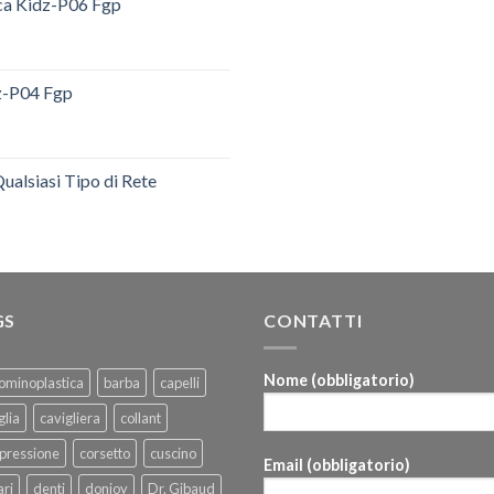
ica Kidz-P06 Fgp
dz-P04 Fgp
ualsiasi Tipo di Rete
GS
CONTATTI
Nome (obbligatorio)
ominoplastica
barba
capelli
glia
cavigliera
collant
pressione
corsetto
cuscino
Email (obbligatorio)
ri
denti
donjoy
Dr. Gibaud