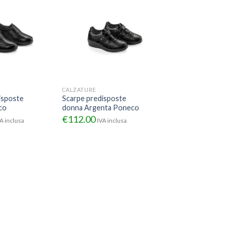
CALZATURE
isposte
Scarpe predisposte
co
donna Argenta Poneco
€
112.00
A inclusa
IVA inclusa