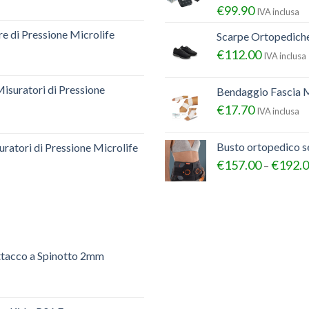
€
99.90
IVA inclusa
e di Pressione Microlife
Scarpe Ortopedich
€
112.00
IVA inclusa
Misuratori di Pressione
Bendaggio Fascia M
€
17.70
IVA inclusa
Busto ortopedico 
ratori di Pressione Microlife
€
157.00
€
192.
–
ttacco a Spinotto 2mm