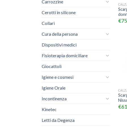
Carrozzine
CALZ
Scar
Cerotti in silicone
donn
€
75
Collari
Cura della persona
Dispositivi medici
Fisioterapia domiciliare
Giocattoli
Igiene e cosmesi
Igiene Orale
CALZ
Scar
Incontinenza
Niss
€
61
Kinetec
Letti da Degenza