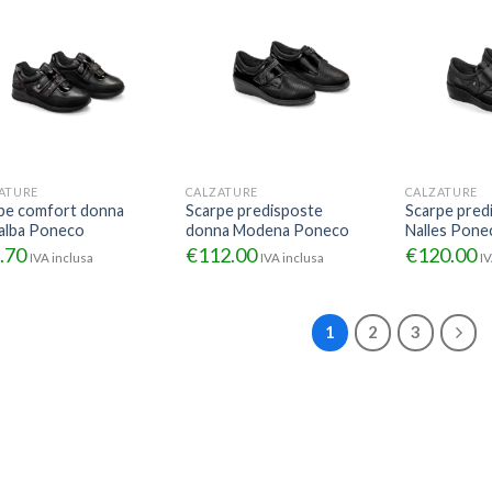
ATURE
CALZATURE
CALZATURE
pe comfort donna
Scarpe predisposte
Scarpe pred
alba Poneco
donna Modena Poneco
Nalles Pone
.70
€
112.00
€
120.00
IVA inclusa
IVA inclusa
IV
1
2
3