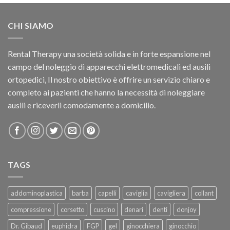
CHI SIAMO
Rental Therapy una società solida e in forte espansione nel
campo del noleggio di apparecchi elettromedicali ed ausili
ortopedici, Il nostro obiettivo è offrire un servizio chiaro e
completo ai pazienti che hanno la necessità di noleggiare
ausili e riceverli comodamente a domicilio.
TAGS
addominoplastica
barba
capelli
caviglia
cavigliera
collant
compressione
corsetto
cuscino
denari
denti
donjoy
Dr. Gibaud
euphidra
FGP
gel
ginocchiera
ginocchio