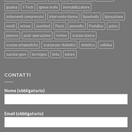
guaina
I-Tech
igiene orale
immobilizzatore
indumenti comprensivi
intervento donna
lipoelastic
liposuzione
medi
orione
overbed
Pavis
pennello
Podoline
polso
poneco
post-operazione
ro+ten
scarpe donna
scarpe ortopediche
scarpe per diabetici
sintetico
solidea
sunstar gum
termigea
tinta
tutore
CONTATTI
Nome (obbligatorio)
Email (obbligatorio)