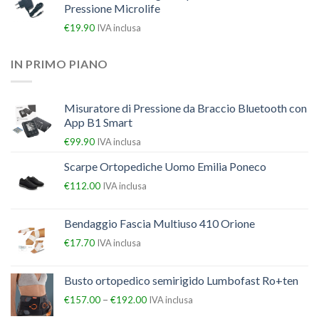
Pressione Microlife
€
19.90
IVA inclusa
IN PRIMO PIANO
Misuratore di Pressione da Braccio Bluetooth con
App B1 Smart
€
99.90
IVA inclusa
Scarpe Ortopediche Uomo Emilia Poneco
€
112.00
IVA inclusa
Bendaggio Fascia Multiuso 410 Orione
€
17.70
IVA inclusa
Busto ortopedico semirigido Lumbofast Ro+ten
–
€
157.00
€
192.00
IVA inclusa