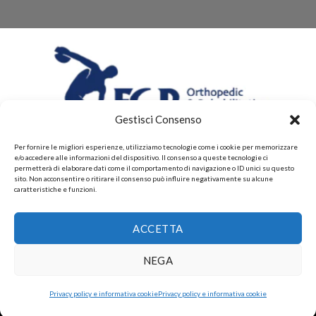
Gestisci Consenso
Per fornire le migliori esperienze, utilizziamo tecnologie come i cookie per memorizzare
e/o accedere alle informazioni del dispositivo. Il consenso a queste tecnologie ci
permetterà di elaborare dati come il comportamento di navigazione o ID unici su questo
sito. Non acconsentire o ritirare il consenso può influire negativamente su alcune
caratteristiche e funzioni.
CHI SIAMO
CONTATTI
PRIVACY POLICY
ACCETTA
POLITICHE DI RESI E DI RIMBORSI
PAGAMENTI ACCETTATI
POLITICHE DI SPEDIZIONE
Copyright 2026 ©
Gruppo FAF srls, Via Montelparo 43 A-B
NEGA
Roma P.I. 15499271003.
Privacy policy e informativa cookie
Privacy policy e informativa cookie
Rental-Therapy Noleggia la tua terapia
Dismiss