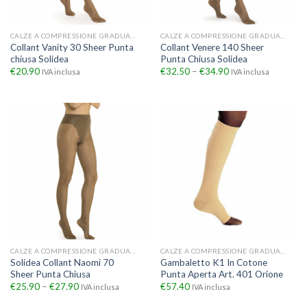
CALZE A COMPRESSIONE GRADUATA
CALZE A COMPRESSIONE GRADUATA
Collant Vanity 30 Sheer Punta
Collant Venere 140 Sheer
chiusa Solidea
Punta Chiusa Solidea
€
20.90
€
32.50
–
€
34.90
IVA inclusa
IVA inclusa
CALZE A COMPRESSIONE GRADUATA
CALZE A COMPRESSIONE GRADUATA
Solidea Collant Naomi 70
Gambaletto K1 In Cotone
Sheer Punta Chiusa
Punta Aperta Art. 401 Orione
€
25.90
–
€
27.90
€
57.40
IVA inclusa
IVA inclusa