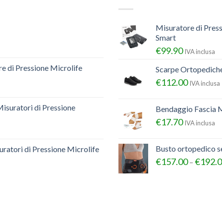
Misuratore di Pres
Smart
€
99.90
IVA inclusa
e di Pressione Microlife
Scarpe Ortopedich
€
112.00
IVA inclusa
Misuratori di Pressione
Bendaggio Fascia M
€
17.70
IVA inclusa
Busto ortopedico 
ratori di Pressione Microlife
€
157.00
€
192.
–