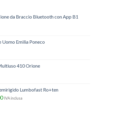
sione da Braccio Bluetooth con App B1
e Uomo Emilia Poneco
ultiuso 410 Orione
semirigido Lumbofast Ro+ten
00
IVA inclusa