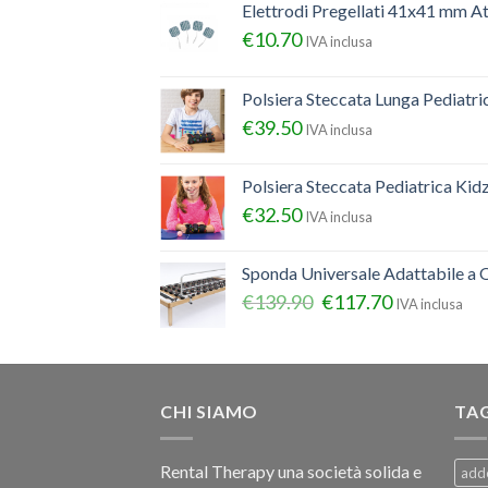
Elettrodi Pregellati 41x41 mm A
€
10.70
IVA inclusa
Polsiera Steccata Lunga Pediatr
€
39.50
IVA inclusa
Polsiera Steccata Pediatrica Ki
€
32.50
IVA inclusa
Sponda Universale Adattabile a Q
€
139.90
€
117.70
IVA inclusa
CHI SIAMO
TA
Rental Therapy una società solida e
add