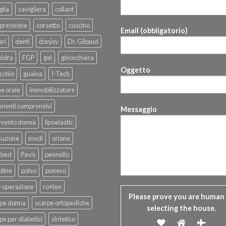
glia
cavigliera
collant
pressione
corsetto
cuscino
Email (obbligatorio)
ri
denti
donjoy
Dr. Gibaud
hidra
FGP
gel
ginocchiera
Oggetto
cchio
guaina
I-Tech
ne orale
immobilizzatore
menti comprensivi
Messaggio
rvento donna
lipoelastic
suzione
medi
orione
rbed
Pavis
pennello
line
polso
poneco
-operazione
ro+ten
Please prove you are human
rpe donna
scarpe ortopediche
selecting the
house
.
pe per diabetici
sintetico