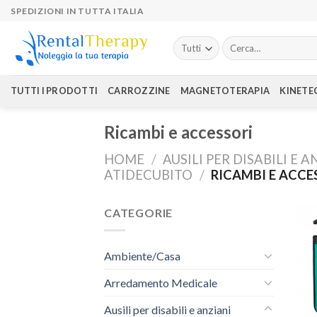
Skip
SPEDIZIONI IN TUTTA ITALIA
to
content
Cerca:
TUTTI I PRODOTTI
CARROZZINE
MAGNETOTERAPIA
KINETE
Ricambi e accessori
HOME
/
AUSILI PER DISABILI E A
ATIDECUBITO
/
RICAMBI E ACCE
CATEGORIE
Ambiente/Casa
Arredamento Medicale
Ausili per disabili e anziani