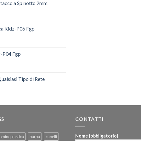
ttacco a Spinotto 2mm
ica Kidz-P06 Fgp
dz-P04 Fgp
ualsiasi Tipo di Rete
GS
CONTATTI
Nome (obbligatorio)
ominoplastica
barba
capelli