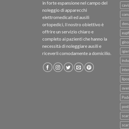
in forte espansione nel campo del
cavi
noleggio di apparecchi
com
elettromedicali ed ausili
dena
ortopedici, Il nostro obiettivo è
offrire un servizio chiaro e
eup
completo ai pazienti che hanno la
gino
necessità di noleggiare ausili e
igie
riceverli comodamente a domicilio.
indu
inte
lipo
ove
Podo
post
sca
scar