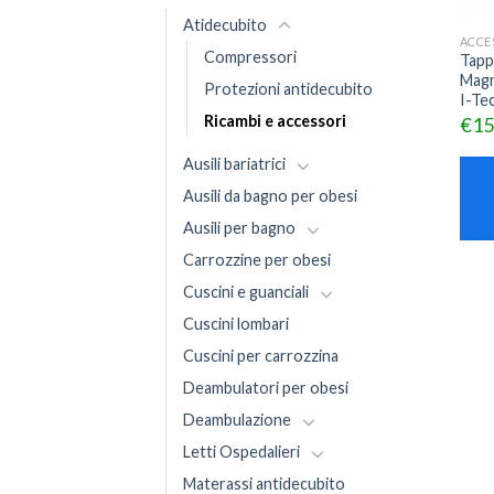
Atidecubito
ACCES
Compressori
Tapp
Magn
Protezioni antidecubito
I-Te
Ricambi e accessori
€
15
Ausili bariatrici
Ausili da bagno per obesi
Ausili per bagno
Carrozzine per obesi
Cuscini e guanciali
Cuscini lombari
Cuscini per carrozzina
Deambulatori per obesi
Deambulazione
Letti Ospedalieri
Materassi antidecubito