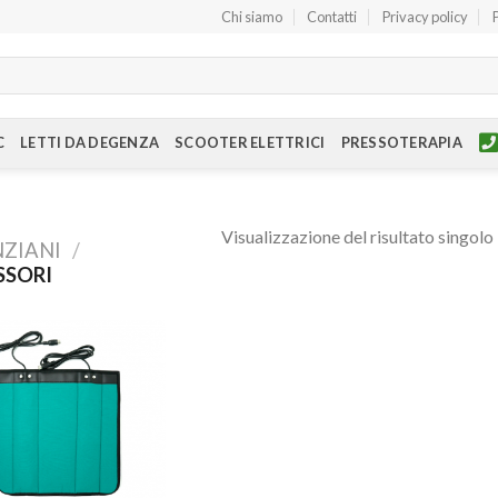
Chi siamo
Contatti
Privacy policy
C
LETTI DA DEGENZA
SCOOTER ELETTRICI
PRESSOTERAPIA
Visualizzazione del risultato singolo
NZIANI
/
SSORI