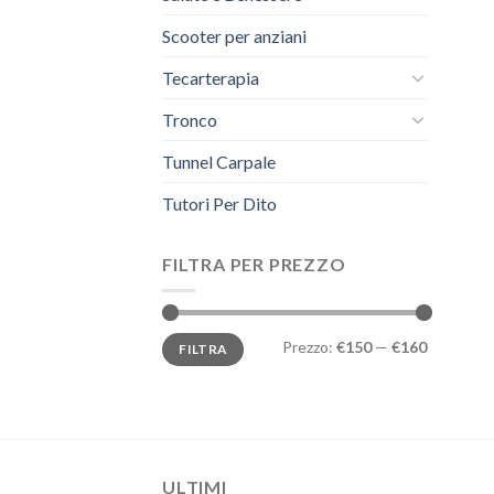
Scooter per anziani
Tecarterapia
Tronco
Tunnel Carpale
Tutori Per Dito
FILTRA PER PREZZO
Prezzo
Prezzo
Prezzo:
€150
—
€160
FILTRA
Min
Max
ULTIMI