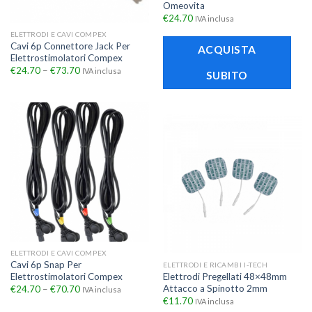
Omeovita
€
24.70
IVA inclusa
ELETTRODI E CAVI COMPEX
Cavi 6p Connettore Jack Per
ACQUISTA
Elettrostimolatori Compex
€
24.70
–
€
73.70
IVA inclusa
SUBITO
ELETTRODI E CAVI COMPEX
Cavi 6p Snap Per
ELETTRODI E RICAMBI I-TECH
Elettrostimolatori Compex
Elettrodi Pregellati 48×48mm
Attacco a Spinotto 2mm
€
24.70
–
€
70.70
IVA inclusa
€
11.70
IVA inclusa