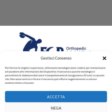
Gestisci Consenso
Per fornire le migliori esperienze, utilizziamo tecnologie come i cookie per memorizzare
e/o accedere alle informazioni del dispositivo. Il consenso a queste tecnologie ci
permetterà di elaborare dati come il comportamento di navigazione o ID unici su questo
sito. Non acconsentire o ritirare il consenso può influire negativamente su alcune
caratteristiche e funzioni.
CHI SIAMO
CONTATTI
PRIVACY POLICY
ACCETTA
POLITICHE DI RESI E DI RIMBORSI
PAGAMENTI ACCETTATI
POLITICHE DI SPEDIZIONE
Copyright 2026 ©
Gruppo FAF srls, Via Montelparo 43 A-B
NEGA