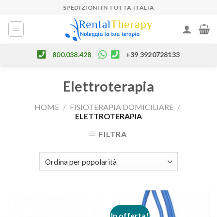
Skip
SPEDIZIONI IN TUTTA ITALIA
to
content
800.038.428
+39 3920728133
Elettroterapia
HOME
/
FISIOTERAPIA DOMICILIARE
/
ELETTROTERAPIA
FILTRA
In offerta!