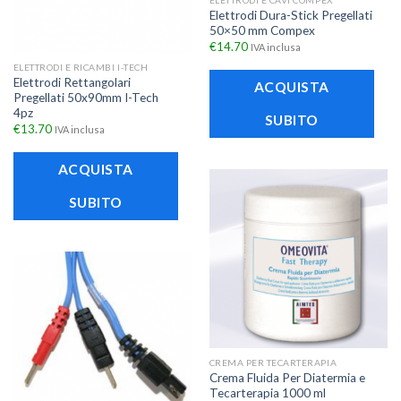
ELETTRODI E CAVI COMPEX
Elettrodi Dura-Stick Pregellati
50×50 mm Compex
€
14.70
IVA inclusa
ELETTRODI E RICAMBI I-TECH
Elettrodi Rettangolari
ACQUISTA
Pregellati 50x90mm I-Tech
4pz
SUBITO
€
13.70
IVA inclusa
ACQUISTA
SUBITO
CREMA PER TECARTERAPIA
Crema Fluida Per Diatermia e
Tecarterapia 1000 ml