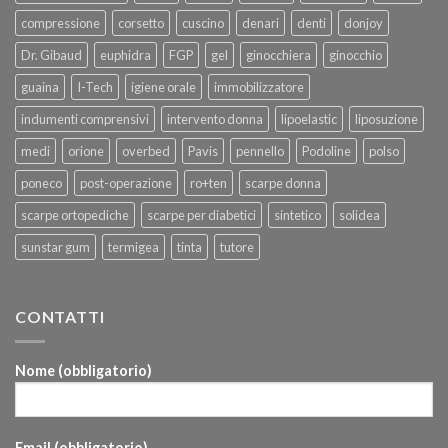
compressione
corsetto
cuscino
denari
denti
donjoy
Dr. Gibaud
euphidra
FGP
gel
ginocchiera
ginocchio
guaina
I-Tech
igiene orale
immobilizzatore
indumenti comprensivi
intervento donna
lipoelastic
liposuzione
medi
orione
overbed
Pavis
pennello
Podoline
polso
poneco
post-operazione
ro+ten
scarpe donna
scarpe ortopediche
scarpe per diabetici
sintetico
solidea
sunstar gum
termigea
tinta
tutore
CONTATTI
Nome (obbligatorio)
Email (obbligatorio)