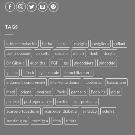
TAGS
addominoplastica
barba
capelli
caviglia
cavigliera
collant
compressione
corsetto
cuscino
denari
denti
donjoy
Dr. Gibaud
euphidra
FGP
gel
ginocchiera
ginocchio
guaina
I-Tech
igiene orale
immobilizzatore
indumenti comprensivi
intervento donna
lipoelastic
liposuzione
medi
orione
overbed
Pavis
pennello
Podoline
polso
poneco
post-operazione
ro+ten
scarpe donna
scarpe ortopediche
scarpe per diabetici
sintetico
solidea
sunstar gum
termigea
tinta
tutore