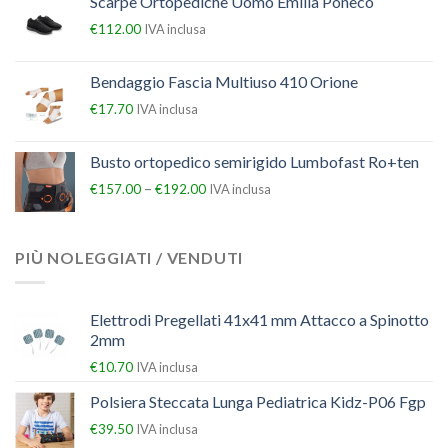
Scarpe Ortopediche Uomo Emilia Poneco
€
112.00
IVA inclusa
Bendaggio Fascia Multiuso 410 Orione
€
17.70
IVA inclusa
Busto ortopedico semirigido Lumbofast Ro+ten
–
€
157.00
€
192.00
IVA inclusa
PIÙ NOLEGGIATI / VENDUTI
Elettrodi Pregellati 41x41 mm Attacco a Spinotto
2mm
€
10.70
IVA inclusa
Polsiera Steccata Lunga Pediatrica Kidz-P06 Fgp
€
39.50
IVA inclusa