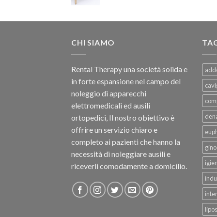
CHI SIAMO
TA
Rental Therapy una società solida e
add
in forte espansione nel campo del
cavi
noleggio di apparecchi
com
elettromedicali ed ausili
dena
ortopedici, Il nostro obiettivo è
offrire un servizio chiaro e
eup
completo ai pazienti che hanno la
gino
necessità di noleggiare ausili e
igie
riceverli comodamente a domicilio.
indu
inte
lipo