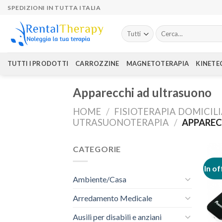
Skip
SPEDIZIONI IN TUTTA ITALIA
to
content
Cerca:
TUTTI I PRODOTTI
CARROZZINE
MAGNETOTERAPIA
KINETE
Apparecchi ad ultrasuono
HOME
/
FISIOTERAPIA DOMICIL
UTRASUONOTERAPIA
/
APPAREC
CATEGORIE
In of
Ambiente/Casa
Arredamento Medicale
Ausili per disabili e anziani