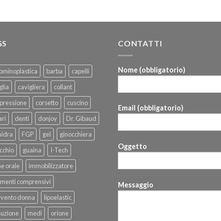
GS
CONTATTI
Nome (obbligatorio)
ominoplastica
barba
capelli
glia
cavigliera
collant
pressione
corsetto
cuscino
Email (obbligatorio)
ri
denti
donjoy
Dr. Gibaud
hidra
FGP
gel
ginocchiera
Oggetto
cchio
guaina
I-Tech
ne orale
immobilizzatore
menti comprensivi
Messaggio
rvento donna
lipoelastic
suzione
medi
orione