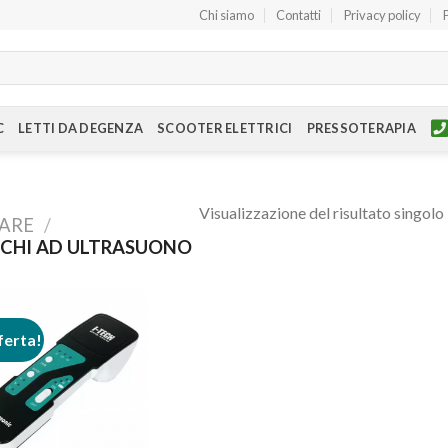
Chi siamo
Contatti
Privacy policy
C
LETTI DA DEGENZA
SCOOTER ELETTRICI
PRESSOTERAPIA
Visualizzazione del risultato singolo
IARE
/
CHI AD ULTRASUONO
ferta!