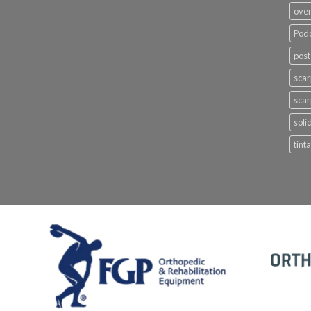
ove
Podo
post
sca
scar
soli
tinta