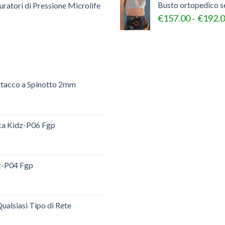
Busto ortopedico 
ratori di Pressione Microlife
€
157.00
€
192.
–
ttacco a Spinotto 2mm
ica Kidz-P06 Fgp
dz-P04 Fgp
ualsiasi Tipo di Rete