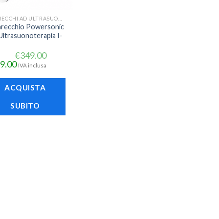
APPARECCHI AD ULTRASUONO
recchio Powersonic
Ultrasuonoterapia I-
€
349.00
9.00
IVA inclusa
ACQUISTA
SUBITO