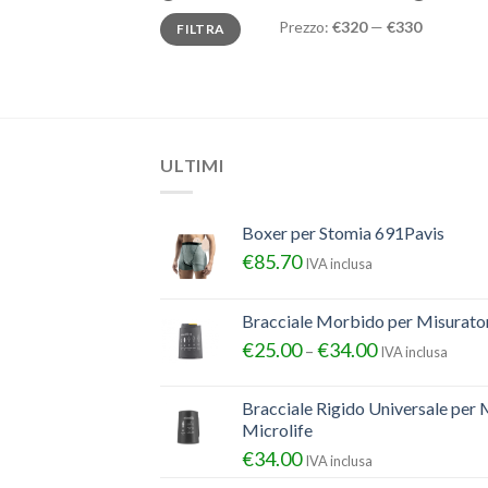
Prezzo
Prezzo
Prezzo:
€320
—
€330
FILTRA
Min
Max
ULTIMI
Boxer per Stomia 691Pavis
€
85.70
IVA inclusa
Bracciale Morbido per Misurator
€
25.00
€
34.00
–
IVA inclusa
Bracciale Rigido Universale per 
Microlife
€
34.00
IVA inclusa