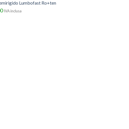
semirigido Lumbofast Ro+ten
00
IVA inclusa