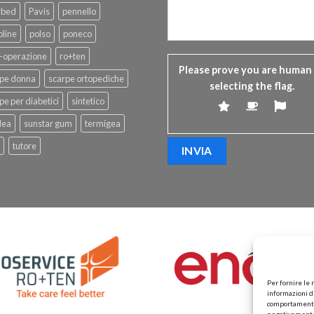
rbed
Pavis
pennello
line
polso
poneco
-operazione
ro+ten
Please prove you are human
rpe donna
scarpe ortopediche
selecting the
flag
.
pe per diabetici
sintetico
dea
sunstar gum
termigea
tutore
Per fornire le
informazioni de
comportamento d