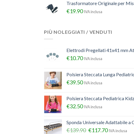
Trasformatore Originale per Misu
€
19.90
IVA inclusa
PIÙ NOLEGGIATI / VENDUTI
Elettrodi Pregellati 41x41 mm A
€
10.70
IVA inclusa
Polsiera Steccata Lunga Pediatr
€
39.50
IVA inclusa
Polsiera Steccata Pediatrica Ki
€
32.50
IVA inclusa
Sponda Universale Adattabile a Q
€
139.90
€
117.70
IVA inclusa