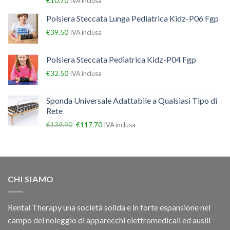
€
10.70
IVA inclusa
Polsiera Steccata Lunga Pediatrica Kidz-P06 Fgp
€
39.50
IVA inclusa
Polsiera Steccata Pediatrica Kidz-P04 Fgp
€
32.50
IVA inclusa
Sponda Universale Adattabile a Qualsiasi Tipo di
Rete
€
139.90
€
117.70
IVA inclusa
CHI SIAMO
Rental Therapy una società solida e in forte espansione nel
campo del noleggio di apparecchi elettromedicali ed ausili