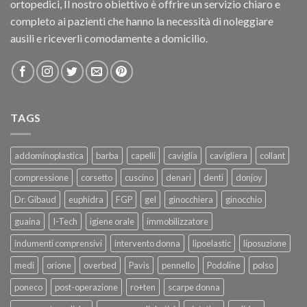
ortopedici, Il nostro obiettivo è offrire un servizio chiaro e
completo ai pazienti che hanno la necessità di noleggiare
ausili e riceverli comodamente a domicilio.
TAGS
addominoplastica
barba
capelli
caviglia
cavigliera
collant
compressione
corsetto
cuscino
denari
denti
donjoy
Dr. Gibaud
euphidra
FGP
gel
ginocchiera
ginocchio
guaina
I-Tech
igiene orale
immobilizzatore
indumenti comprensivi
intervento donna
lipoelastic
liposuzione
medi
orione
overbed
Pavis
pennello
Podoline
polso
poneco
post-operazione
ro+ten
scarpe donna