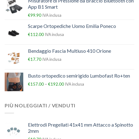
Misuratore di Pressione da Braccio Bluetooth con
App B1 Smart
€
99.90
IVA inclusa
Scarpe Ortopediche Uomo Emilia Poneco
€
112.00
IVA inclusa
Bendaggio Fascia Multiuso 410 Orione
€
17.70
IVA inclusa
Busto ortopedico semirigido Lumbofast Ro+ten
–
€
157.00
€
192.00
IVA inclusa
PIÙ NOLEGGIATI / VENDUTI
Elettrodi Pregellati 41x41 mm Attacco a Spinotto
2mm