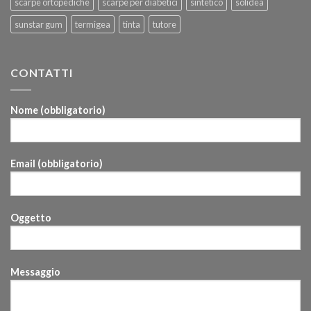
scarpe ortopediche
scarpe per diabetici
sintetico
solidea
sunstar gum
termigea
tinta
tutore
CONTATTI
Nome (obbligatorio)
Email (obbligatorio)
Oggetto
Messaggio