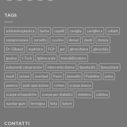
TAGS
addominoplastica
barba
capelli
caviglia
cavigliera
collant
compressione
corsetto
cuscino
denari
denti
donjoy
Dr. Gibaud
euphidra
FGP
gel
ginocchiera
ginocchio
guaina
I-Tech
igiene orale
immobilizzatore
indumenti comprensivi
intervento donna
lipoelastic
liposuzione
medi
orione
overbed
Pavis
pennello
Podoline
polso
poneco
post-operazione
ro+ten
scarpe donna
scarpe ortopediche
scarpe per diabetici
sintetico
solidea
sunstar gum
termigea
tinta
tutore
CONTATTI