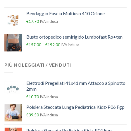
Bendaggio Fascia Multiuso 410 Orione
€
17.70
IVA inclusa
Busto ortopedico semirigido Lumbofast Ro+ten
–
€
157.00
€
192.00
IVA inclusa
PIÙ NOLEGGIATI / VENDUTI
Elettrodi Pregellati 41x41 mm Attacco a Spinotto
2mm
€
10.70
IVA inclusa
Polsiera Steccata Lunga Pediatrica Kidz-P06 Fgp
€
39.50
IVA inclusa
Polsiera Steccata Pediatrica Kidz-P04 Fgp