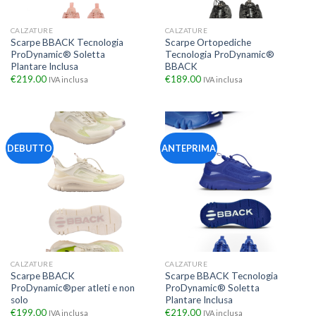
CALZATURE
CALZATURE
Scarpe BBACK Tecnologia
Scarpe Ortopediche
ProDynamic® Soletta
Tecnologia ProDynamic®
Plantare Inclusa
BBACK
€
219.00
€
189.00
IVA inclusa
IVA inclusa
DEBUTTO
ANTEPRIMA
CALZATURE
CALZATURE
Scarpe BBACK
Scarpe BBACK Tecnologia
ProDynamic®per atleti e non
ProDynamic® Soletta
solo
Plantare Inclusa
€
199.00
€
219.00
IVA inclusa
IVA inclusa