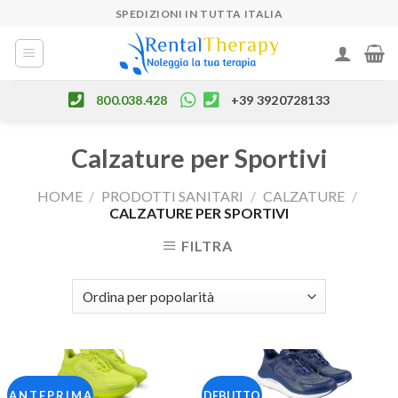
Skip
SPEDIZIONI IN TUTTA ITALIA
to
content
800.038.428
+39 3920728133
Calzature per Sportivi
HOME
/
PRODOTTI SANITARI
/
CALZATURE
/
CALZATURE PER SPORTIVI
FILTRA
A N T E P R I M A
DEBUTTO