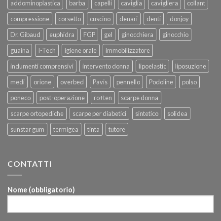
addominoplastica
barba
capelli
caviglia
cavigliera
collant
compressione
corsetto
cuscino
denari
denti
donjoy
Dr. Gibaud
euphidra
FGP
gel
ginocchiera
ginocchio
guaina
I-Tech
igiene orale
immobilizzatore
indumenti comprensivi
intervento donna
lipoelastic
liposuzione
medi
orione
overbed
Pavis
pennello
Podoline
polso
poneco
post-operazione
ro+ten
scarpe donna
scarpe ortopediche
scarpe per diabetici
sintetico
solidea
sunstar gum
termigea
tinta
tutore
CONTATTI
Nome (obbligatorio)