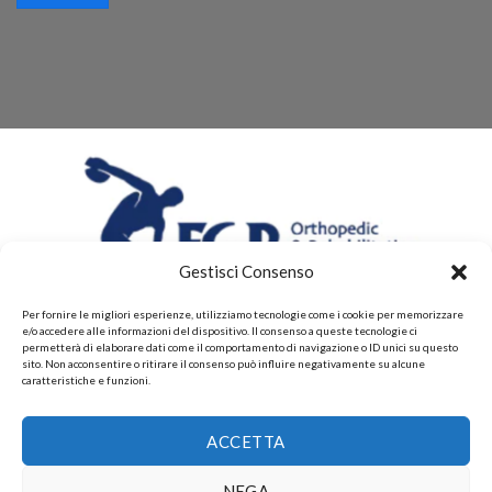
Gestisci Consenso
Per fornire le migliori esperienze, utilizziamo tecnologie come i cookie per memorizzare
e/o accedere alle informazioni del dispositivo. Il consenso a queste tecnologie ci
permetterà di elaborare dati come il comportamento di navigazione o ID unici su questo
sito. Non acconsentire o ritirare il consenso può influire negativamente su alcune
caratteristiche e funzioni.
CHI SIAMO
CONTATTI
PRIVACY POLICY
POLITICHE DI RESI E DI RIMBORSI
PAGAMENTI ACCETTATI
ACCETTA
POLITICHE DI SPEDIZIONE
Copyright 2026 ©
Gruppo FAF srls, Via Montelparo 43 A-B
NEGA