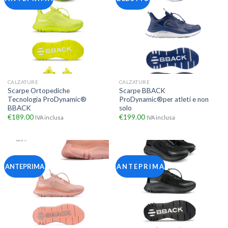
CALZATURE
CALZATURE
Scarpe Ortopediche
Scarpe BBACK
Tecnologia ProDynamic®
ProDynamic®per atleti e non
BBACK
solo
€
189.00
€
199.00
IVA inclusa
IVA inclusa
ANTEPRIMA
A N T E P R I M A