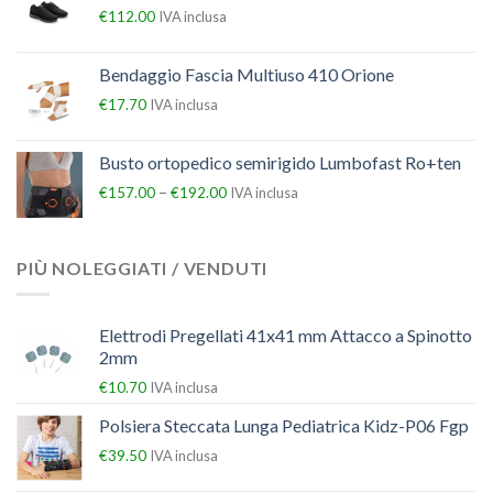
€
112.00
IVA inclusa
Bendaggio Fascia Multiuso 410 Orione
€
17.70
IVA inclusa
Busto ortopedico semirigido Lumbofast Ro+ten
–
€
157.00
€
192.00
IVA inclusa
PIÙ NOLEGGIATI / VENDUTI
Elettrodi Pregellati 41x41 mm Attacco a Spinotto
2mm
€
10.70
IVA inclusa
Polsiera Steccata Lunga Pediatrica Kidz-P06 Fgp
€
39.50
IVA inclusa