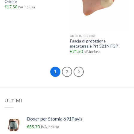
Orione
€
17.50
IVA inclusa
ARTO INFERIORE
Fascia di protezione
metatarsale Prt S21N FGP
€
21.50
IVA inclusa
1
2
ULTIMI
Boxer per Stomia 691Pavis
€
85.70
IVA inclusa