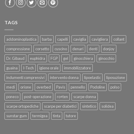
TAGS
addominoplastica
barba
capelli
caviglia
cavigliera
collant
compressione
corsetto
cuscino
denari
denti
donjoy
Dr. Gibaud
euphidra
FGP
gel
ginocchiera
ginocchio
guaina
I-Tech
igiene orale
immobilizzatore
indumenti comprensivi
intervento donna
lipoelastic
liposuzione
medi
orione
overbed
Pavis
pennello
Podoline
polso
poneco
post-operazione
ro+ten
scarpe donna
scarpe ortopediche
scarpe per diabetici
sintetico
solidea
sunstar gum
termigea
tinta
tutore