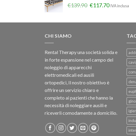
€
139.90
€
117.70
IVA inclusa
CHI SIAMO
TA
Rental Therapy una società solida e
add
in forte espansione nel campo del
cavi
noleggio di apparecchi
com
elettromedicali ed ausili
dena
ortopedici, Il nostro obiettivo è
offrire un servizio chiaro e
eup
completo ai pazienti che hanno la
gino
necessità di noleggiare ausili e
igie
riceverli comodamente a domicilio.
indu
inte