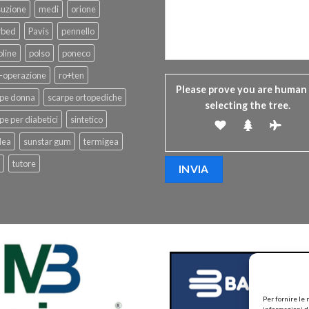
suzione
medi
orione
rbed
Pavis
pennello
line
polso
poneco
-operazione
ro+ten
Please prove you are human
rpe donna
scarpe ortopediche
selecting the
tree
.
pe per diabetici
sintetico
dea
sunstar gum
termigea
tutore
Per fornire le