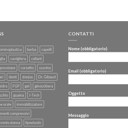
GS
CONTATTI
Nome (obbligatorio)
ominoplastica
barba
capelli
glia
cavigliera
collant
pressione
corsetto
cuscino
Email (obbligatorio)
ri
denti
donjoy
Dr. Gibaud
hidra
FGP
gel
ginocchiera
Oggetto
cchio
guaina
I-Tech
ne orale
immobilizzatore
menti comprensivi
Messaggio
rvento donna
lipoelastic