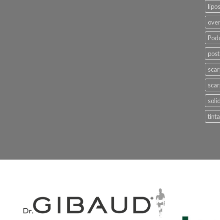
lipo
ove
Podo
post
sca
scar
soli
tinta