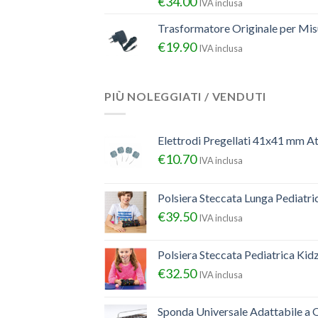
€
34.00
IVA inclusa
Trasformatore Originale per Misu
€
19.90
IVA inclusa
PIÙ NOLEGGIATI / VENDUTI
Elettrodi Pregellati 41x41 mm A
€
10.70
IVA inclusa
Polsiera Steccata Lunga Pediatr
€
39.50
IVA inclusa
Polsiera Steccata Pediatrica Ki
€
32.50
IVA inclusa
Sponda Universale Adattabile a Q