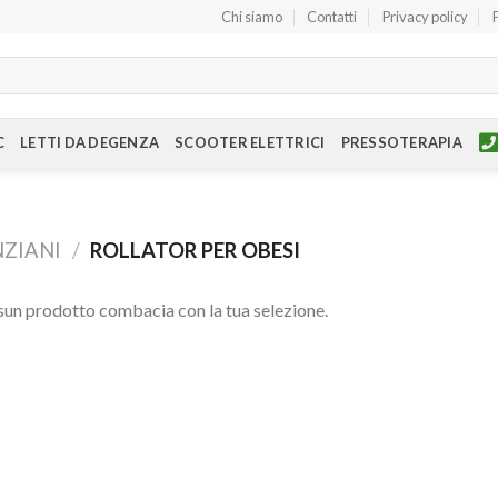
Chi siamo
Contatti
Privacy policy
C
LETTI DA DEGENZA
SCOOTER ELETTRICI
PRESSOTERAPIA
NZIANI
/
ROLLATOR PER OBESI
un prodotto combacia con la tua selezione.