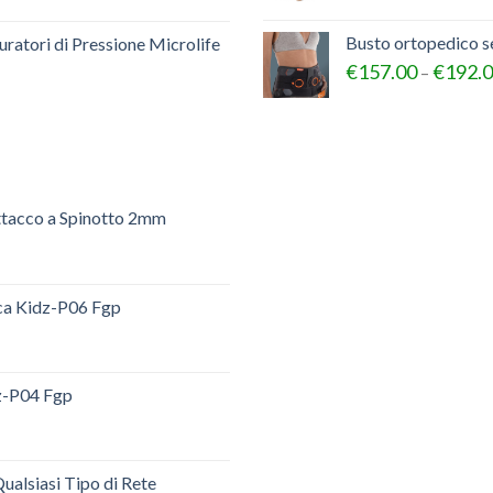
Busto ortopedico 
ratori di Pressione Microlife
€
157.00
€
192.
–
ttacco a Spinotto 2mm
ica Kidz-P06 Fgp
dz-P04 Fgp
ualsiasi Tipo di Rete