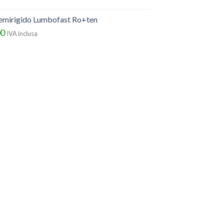
semirigido Lumbofast Ro+ten
00
IVA inclusa