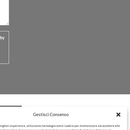
 by
Gestisci Consenso
 migliori esperienze, utilizziamo tecnologie come i cookie per memorizzare e/o accedere alle