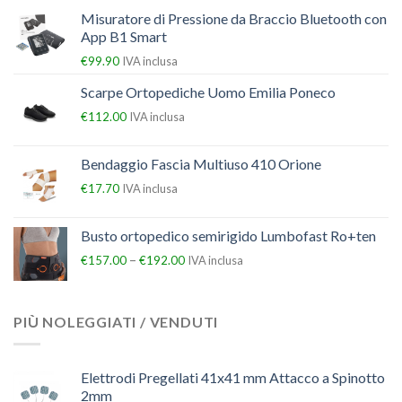
Misuratore di Pressione da Braccio Bluetooth con
App B1 Smart
€
99.90
IVA inclusa
Scarpe Ortopediche Uomo Emilia Poneco
€
112.00
IVA inclusa
Bendaggio Fascia Multiuso 410 Orione
€
17.70
IVA inclusa
Busto ortopedico semirigido Lumbofast Ro+ten
–
€
157.00
€
192.00
IVA inclusa
PIÙ NOLEGGIATI / VENDUTI
Elettrodi Pregellati 41x41 mm Attacco a Spinotto
2mm