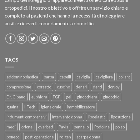
ortopedici, Il nostro obiettivo è offrire un servizio chiaro e
completo ai pazienti che hanno la necessità di noleggiare
ausili e riceverli comodamente a domicilio.
TAGS
addominoplastica
barba
capelli
caviglia
cavigliera
collant
compressione
corsetto
cuscino
denari
denti
donjoy
Dr. Gibaud
euphidra
FGP
gel
ginocchiera
ginocchio
guaina
I-Tech
igiene orale
immobilizzatore
indumenti comprensivi
intervento donna
lipoelastic
liposuzione
medi
orione
overbed
Pavis
pennello
Podoline
polso
poneco
post-operazione
ro+ten
scarpe donna