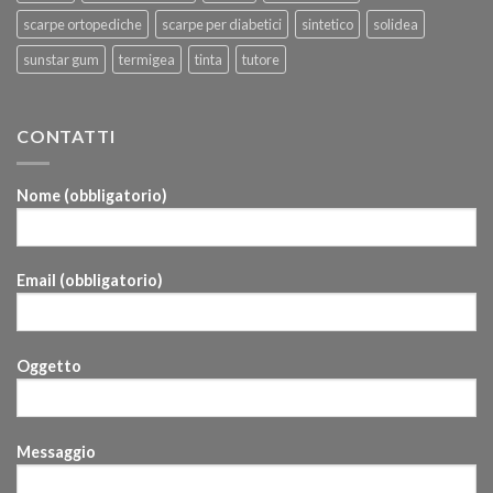
scarpe ortopediche
scarpe per diabetici
sintetico
solidea
sunstar gum
termigea
tinta
tutore
CONTATTI
Nome (obbligatorio)
Email (obbligatorio)
Oggetto
Messaggio