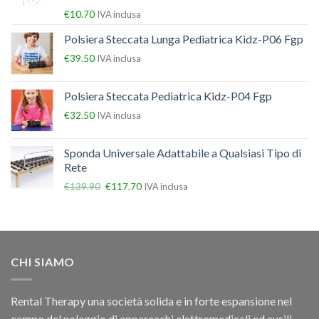
€
10.70
IVA inclusa
Polsiera Steccata Lunga Pediatrica Kidz-P06 Fgp
€
39.50
IVA inclusa
Polsiera Steccata Pediatrica Kidz-P04 Fgp
€
32.50
IVA inclusa
Sponda Universale Adattabile a Qualsiasi Tipo di
Rete
€
139.90
€
117.70
IVA inclusa
CHI SIAMO
Rental Therapy una società solida e in forte espansione nel
campo del noleggio di apparecchi elettromedicali ed ausili