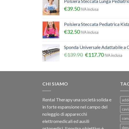
Polsiera Steccata Lunga Pediatr
€
39.50
IVA inclusa
Polsiera Steccata Pediatrica Ki
€
32.50
IVA inclusa
Sponda Universale Adattabile a Q
€
139.90
€
117.70
IVA inclusa
CHI SIAMO
TA
Rental Therapy una società solida e
add
in forte espansione nel campo del
cavi
noleggio di apparecchi
com
elettromedicali ed ausili
dena
ortopedici, Il nostro obiettivo è