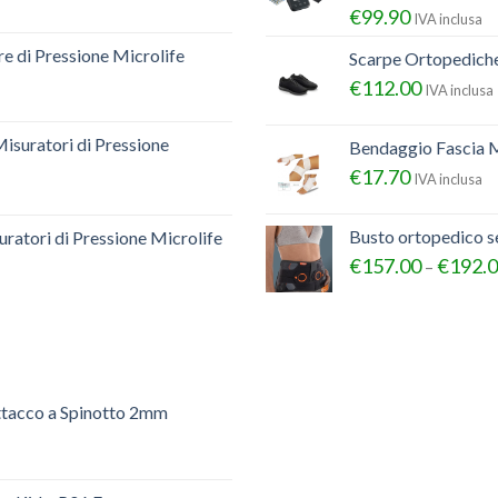
€
99.90
IVA inclusa
e di Pressione Microlife
Scarpe Ortopedich
€
112.00
IVA inclusa
Misuratori di Pressione
Bendaggio Fascia M
€
17.70
IVA inclusa
Busto ortopedico 
ratori di Pressione Microlife
€
157.00
€
192.
–
ttacco a Spinotto 2mm