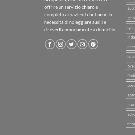
offrire un servizio chiaro e
eup
completo ai pazienti che hanno la
gino
necessità di noleggiare ausili e
igie
riceverli comodamente a domicilio.
indu
inte
lipo
ove
Podo
post
sca
scar
soli
tinta