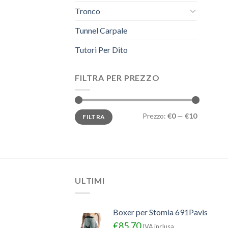
Tronco
Tunnel Carpale
Tutori Per Dito
FILTRA PER PREZZO
Prezzo
Prezzo
Prezzo:
€0
—
€10
FILTRA
Min
Max
ULTIMI
Boxer per Stomia 691Pavis
€
85.70
IVA inclusa