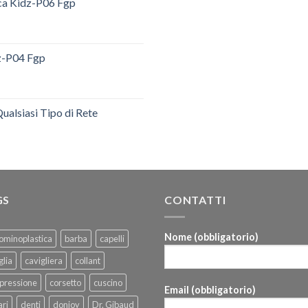
ica Kidz-P06 Fgp
dz-P04 Fgp
ualsiasi Tipo di Rete
GS
CONTATTI
Nome (obbligatorio)
ominoplastica
barba
capelli
glia
cavigliera
collant
pressione
corsetto
cuscino
Email (obbligatorio)
ri
denti
donjoy
Dr. Gibaud