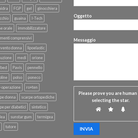
hidra
FGP
gel
ginocchiera
Oggetto
cchio
guaina
I-Tech
ne orale
immobilizzatore
menti comprensivi
Messaggio
rvento donna
lipoelastic
suzione
medi
orione
rbed
Pavis
pennello
line
polso
poneco
-operazione
ro+ten
Please prove you are human
rpe donna
scarpe ortopediche
selecting the
star
.
pe per diabetici
sintetico
dea
sunstar gum
termigea
tutore