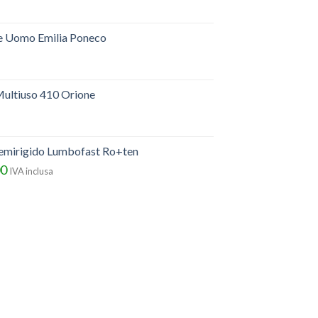
e Uomo Emilia Poneco
ultiuso 410 Orione
semirigido Lumbofast Ro+ten
00
IVA inclusa