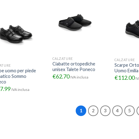
CALZATURE
CALZATURE
Ciabatte ortopediche
Scarpe Ort
ATURE
unisex Talete Poneco
pe uomo per piede
Uomo Emili
€
62.70
atico Sommo
€
112.00
IVA inclusa
IV
eco
7.99
IVA inclusa
1
2
3
4
5