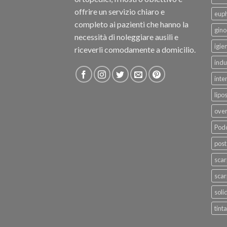
offrire un servizio chiaro e
eup
completo ai pazienti che hanno la
gino
necessità di noleggiare ausili e
igie
riceverli comodamente a domicilio.
indu
inte
lipo
ove
Podo
post
sca
scar
soli
tinta