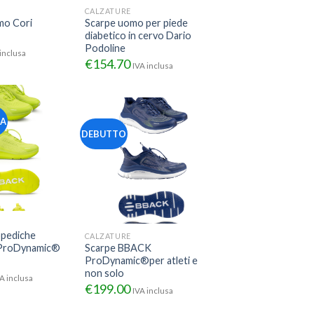
CALZATURE
mo Cori
Scarpe uomo per piede
diabetico in cervo Dario
Podoline
inclusa
€
154.70
IVA inclusa
 A
DEBUTTO
opediche
CALZATURE
 ProDynamic®
Scarpe BBACK
ProDynamic®per atleti e
non solo
A inclusa
€
199.00
IVA inclusa