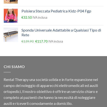
Polsiera Steccata Pediatrica Kidz-P04 Fgp
€
32.50
IVA inclusa
Sponda Universale Adattabile a Qualsiasi Tipo di
Rete
€
139.90
€
117.70
IVA inclusa
CHI SIAMO
Rental Therapy una società solida e in forte espansione nel
campo del noleggio di apparecchi elettromedicali ed ausili
ortopedici, Il nostro obiettivo è offrire un servizio chiaro e
completo ai pazienti che hanno la necessità di noleggiare
ausili e riceverli comodamente a domicilio.