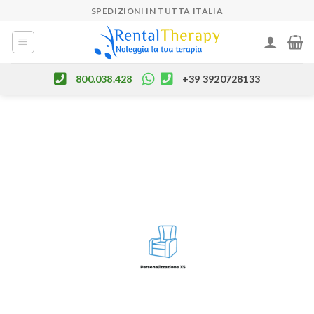
Skip
SPEDIZIONI IN TUTTA ITALIA
to
content
800.038.428
+39 3920728133