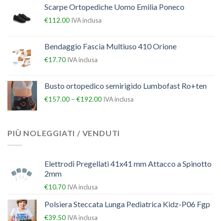
Scarpe Ortopediche Uomo Emilia Poneco
€
112.00
IVA inclusa
Bendaggio Fascia Multiuso 410 Orione
€
17.70
IVA inclusa
Busto ortopedico semirigido Lumbofast Ro+ten
–
€
157.00
€
192.00
IVA inclusa
PIÙ NOLEGGIATI / VENDUTI
Elettrodi Pregellati 41x41 mm Attacco a Spinotto
2mm
€
10.70
IVA inclusa
Polsiera Steccata Lunga Pediatrica Kidz-P06 Fgp
€
39.50
IVA inclusa