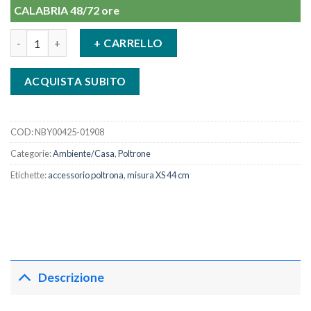
CALABRIA 48/72 ore
Accessorio misura XS per poltrona relax New Ability quantità
+ CARRELLO
ACQUISTA SUBITO
COD:
NBY00425-01908
Categorie:
Ambiente/Casa
,
Poltrone
Etichette:
accessorio poltrona
,
misura XS 44 cm
Descrizione