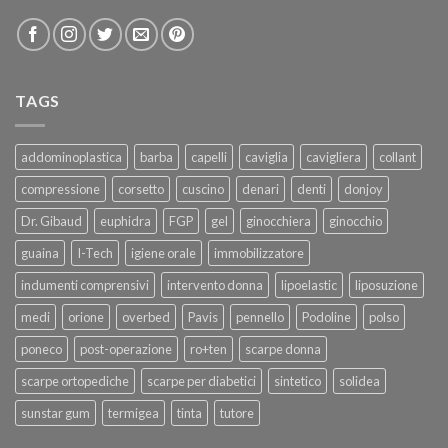
TAGS
addominoplastica
barba
capelli
caviglia
cavigliera
collant
compressione
corsetto
cuscino
denari
denti
donjoy
Dr. Gibaud
euphidra
FGP
gel
ginocchiera
ginocchio
guaina
I-Tech
igiene orale
immobilizzatore
indumenti comprensivi
intervento donna
lipoelastic
liposuzione
medi
orione
overbed
Pavis
pennello
Podoline
polso
poneco
post-operazione
ro+ten
scarpe donna
scarpe ortopediche
scarpe per diabetici
sintetico
solidea
sunstar gum
termigea
tinta
tutore