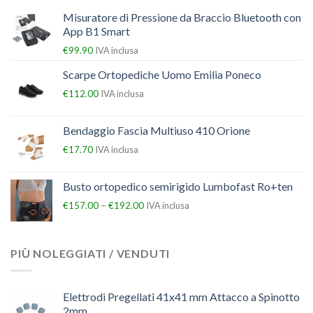
Misuratore di Pressione da Braccio Bluetooth con
App B1 Smart
€
99.90
IVA inclusa
Scarpe Ortopediche Uomo Emilia Poneco
€
112.00
IVA inclusa
Bendaggio Fascia Multiuso 410 Orione
€
17.70
IVA inclusa
Busto ortopedico semirigido Lumbofast Ro+ten
–
€
157.00
€
192.00
IVA inclusa
PIÙ NOLEGGIATI / VENDUTI
Elettrodi Pregellati 41x41 mm Attacco a Spinotto
2mm