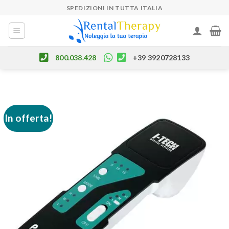
Skip
SPEDIZIONI IN TUTTA ITALIA
to
content
800.038.428
+39 3920728133
In offerta!