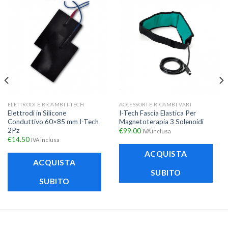
ELETTRODI E RICAMBI I-TECH
ACCESSORI E RICAMBI VARI
Elettrodi in Silicone
I-Tech Fascia Elastica Per
Conduttivo 60×85 mm I-Tech
Magnetoterapia 3 Solenoidi
2Pz
€
99.00
IVA inclusa
€
14.50
IVA inclusa
ACQUISTA
ACQUISTA
SUBITO
SUBITO