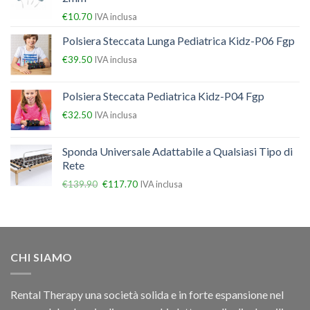
€
10.70
IVA inclusa
Polsiera Steccata Lunga Pediatrica Kidz-P06 Fgp
€
39.50
IVA inclusa
Polsiera Steccata Pediatrica Kidz-P04 Fgp
€
32.50
IVA inclusa
Sponda Universale Adattabile a Qualsiasi Tipo di
Rete
€
139.90
€
117.70
IVA inclusa
CHI SIAMO
Rental Therapy una società solida e in forte espansione nel