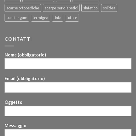
scarpe ortopediche
scarpe per diabetici
sintetico
solidea
sunstar gum
termigea
tinta
tutore
CONTATTI
Nome (obbligatorio)
Email (obbligatorio)
Oggetto
Messaggio