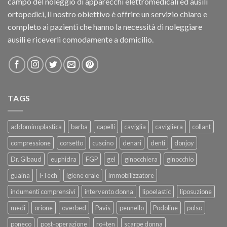
campo del noleggio di apparecchi elettromedicali ed ausili
ortopedici, Il nostro obiettivo è offrire un servizio chiaro e
completo ai pazienti che hanno la necessità di noleggiare
ausili e riceverli comodamente a domicilio.
TAGS
addominoplastica
barba
capelli
caviglia
cavigliera
collant
compressione
corsetto
cuscino
denari
denti
donjoy
Dr. Gibaud
euphidra
FGP
gel
ginocchiera
ginocchio
guaina
I-Tech
igiene orale
immobilizzatore
indumenti comprensivi
intervento donna
lipoelastic
liposuzione
medi
orione
overbed
Pavis
pennello
Podoline
polso
poneco
post-operazione
ro+ten
scarpe donna