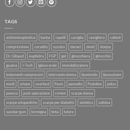
TAGS
addominoplastica
barba
capelli
caviglia
cavigliera
collant
compressione
corsetto
cuscino
denari
denti
donjoy
Dr. Gibaud
euphidra
FGP
gel
ginocchiera
ginocchio
guaina
I-Tech
igiene orale
immobilizzatore
indumenti comprensivi
intervento donna
lipoelastic
liposuzione
medi
orione
overbed
Pavis
pennello
Podoline
polso
poneco
post-operazione
ro+ten
scarpe donna
scarpe ortopediche
scarpe per diabetici
sintetico
solidea
sunstar gum
termigea
tinta
tutore