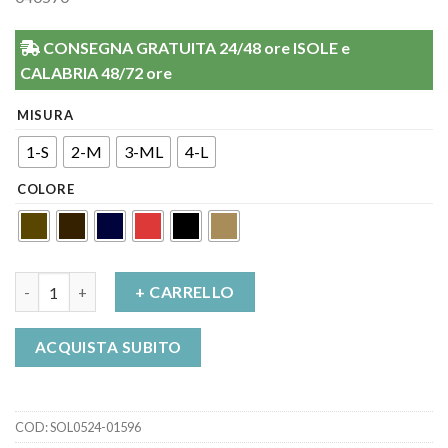
CONSEGNA GRATUITA 24/48 ore ISOLE e
CALABRIA 48/72 ore
MISURA
1-S
2-M
3-ML
4-L
COLORE
Autoreggente 70 den Brigitte Microrete Solidea quantità
+ CARRELLO
ACQUISTA SUBITO
COD:
SOL0524-01596