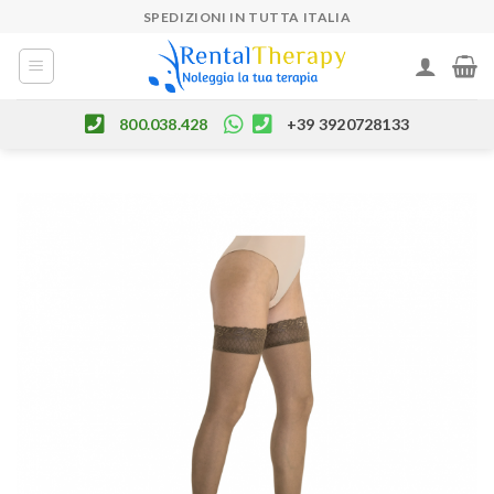
Skip
SPEDIZIONI IN TUTTA ITALIA
to
content
800.038.428
+39 3920728133