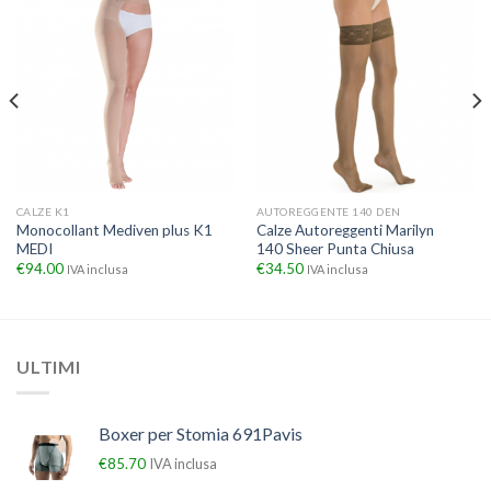
CALZE K1
AUTOREGGENTE 140 DEN
Monocollant Mediven plus K1
Calze Autoreggenti Marilyn
MEDI
140 Sheer Punta Chiusa
€
94.00
€
34.50
IVA inclusa
IVA inclusa
ULTIMI
Boxer per Stomia 691Pavis
€
85.70
IVA inclusa