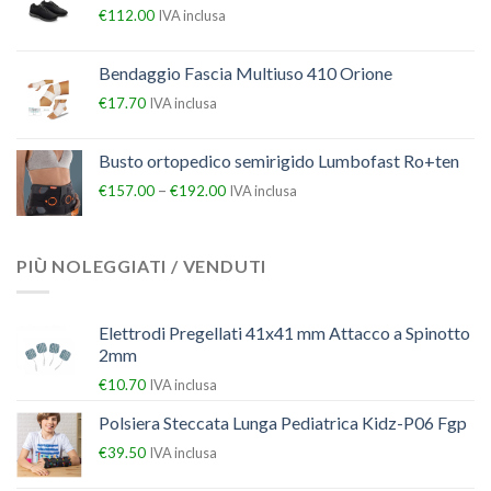
€
112.00
IVA inclusa
Bendaggio Fascia Multiuso 410 Orione
€
17.70
IVA inclusa
Busto ortopedico semirigido Lumbofast Ro+ten
–
€
157.00
€
192.00
IVA inclusa
PIÙ NOLEGGIATI / VENDUTI
Elettrodi Pregellati 41x41 mm Attacco a Spinotto
2mm
€
10.70
IVA inclusa
Polsiera Steccata Lunga Pediatrica Kidz-P06 Fgp
€
39.50
IVA inclusa