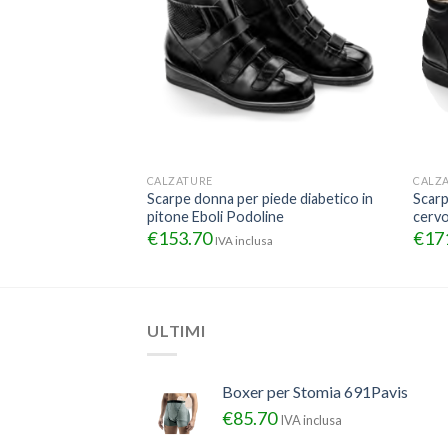
CALZATURE
CALZ
iede diabetico
Scarpe donna per piede diabetico in
Scarp
pitone Eboli Podoline
cervo
€
153.70
€
17
sa
IVA inclusa
ULTIMI
Boxer per Stomia 691Pavis
€
85.70
IVA inclusa