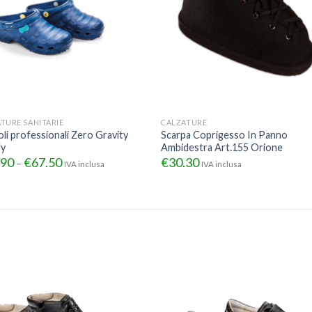
TURE SANITARIE
CALZATURE
li professionali Zero Gravity
Scarpa Coprigesso In Panno
y
Ambidestra Art.155 Orione
.90
€
67.50
€
30.30
–
IVA inclusa
IVA inclusa