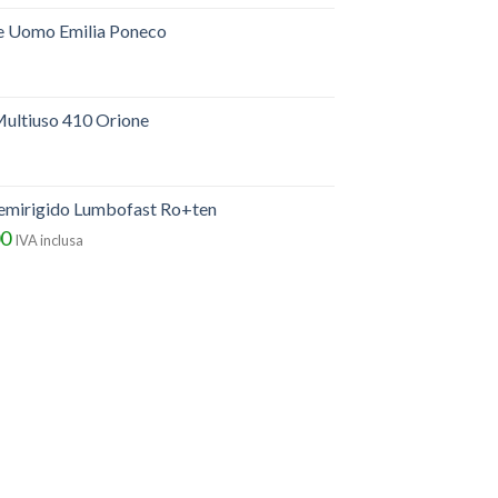
e Uomo Emilia Poneco
ultiuso 410 Orione
semirigido Lumbofast Ro+ten
00
IVA inclusa