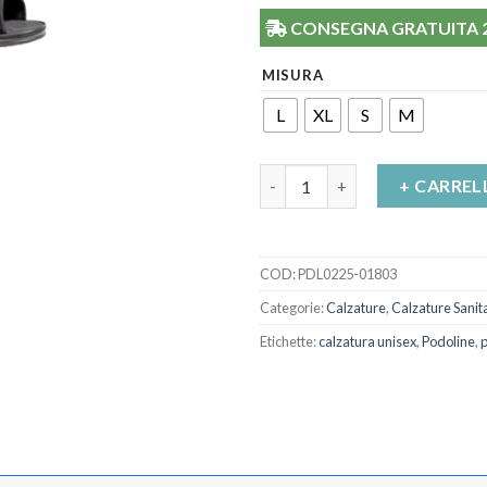
CONSEGNA GRATUITA 24/
MISURA
L
XL
S
M
Calzatura ortopedica riabilita
+ CARREL
COD:
PDL0225-01803
Categorie:
Calzature
,
Calzature Sanit
Etichette:
calzatura unisex
,
Podoline
,