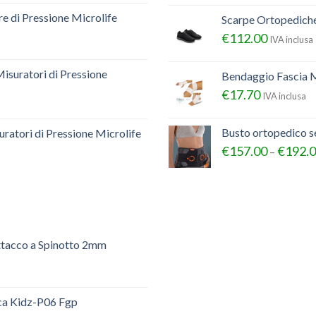
e di Pressione Microlife
Scarpe Ortopedich
€
112.00
IVA inclusa
Misuratori di Pressione
Bendaggio Fascia M
€
17.70
IVA inclusa
Busto ortopedico 
ratori di Pressione Microlife
€
157.00
€
192.
–
ttacco a Spinotto 2mm
ica Kidz-P06 Fgp