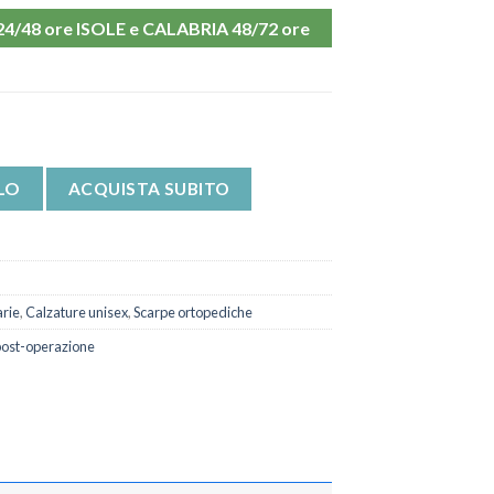
48 ore ISOLE e CALABRIA 48/72 ore
tiva Viserba Poneco quantità
LO
ACQUISTA SUBITO
arie
,
Calzature unisex
,
Scarpe ortopediche
post-operazione