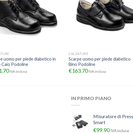
ATURE
CALZATURE
e uomo per piede diabetico in
Scarpe uomo per piede diabetico
 Caio Podoline
Bino Podoline
1.70
€
163.70
IVA inclusa
IVA inclusa
IN PRIMO PIANO
Misuratore di Pres
Smart
€
99.90
IVA inclusa