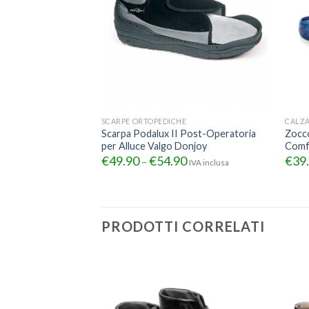
SCARPE ORTOPEDICHE
CALZA
Scarpa Podalux II Post-Operatoria
Zocco
per Alluce Valgo Donjoy
Comf
€
49.90
€
54.90
€
39
–
IVA inclusa
PRODOTTI CORRELATI