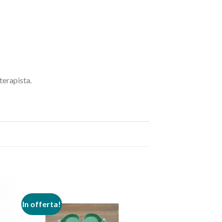
oterapista.
In offerta!