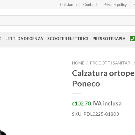
Chi siamo
Contatti
Privacy policy
C
LETTI DA DEGENZA
SCOOTER ELETTRICI
PRESSOTERAPIA
HOME
/
PRODOTTI SANITARI
Calzatura ortoped
Poneco
IVA inclusa
102.70
€
SKU:
PDL0225-01803