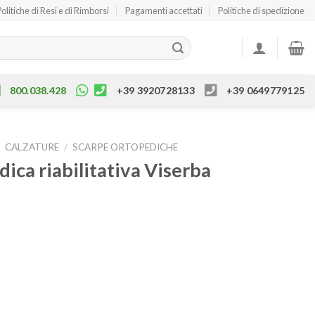
Politiche di Resi e di Rimborsi
Pagamenti accettati
Politiche di spedizione
800.038.428
+39 3920728133
+39 0649779125
/
CALZATURE
/
SCARPE ORTOPEDICHE
ica riabilitativa Viserba