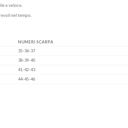
le e veloce.
urevoli nel tempo.
NUMERI SCARPA
35-36-37
38-39-40
41-42-43
44-45-46