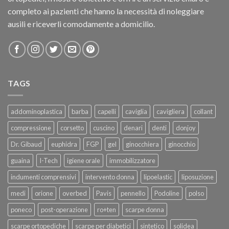
completo ai pazienti che hanno la necessità di noleggiare
ausili e riceverli comodamente a domicilio.
TAGS
addominoplastica
barba
capelli
caviglia
cavigliera
collant
compressione
corsetto
cuscino
denari
denti
donjoy
Dr. Gibaud
euphidra
FGP
gel
ginocchiera
ginocchio
guaina
I-Tech
igiene orale
immobilizzatore
indumenti comprensivi
intervento donna
lipoelastic
liposuzione
medi
orione
overbed
Pavis
pennello
Podoline
polso
poneco
post-operazione
ro+ten
scarpe donna
scarpe ortopediche
scarpe per diabetici
sintetico
solidea