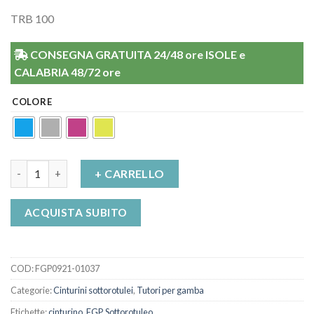
TRB 100
CONSEGNA GRATUITA 24/48 ore ISOLE e
CALABRIA 48/72 ore
COLORE
Cinturino Pressore Sottorotuleo TR-Brace Fgp quantità
+ CARRELLO
ACQUISTA SUBITO
COD:
FGP0921-01037
Categorie:
Cinturini sottorotulei
,
Tutori per gamba
Etichette:
cinturino
,
FGP
,
Sottorotuleo