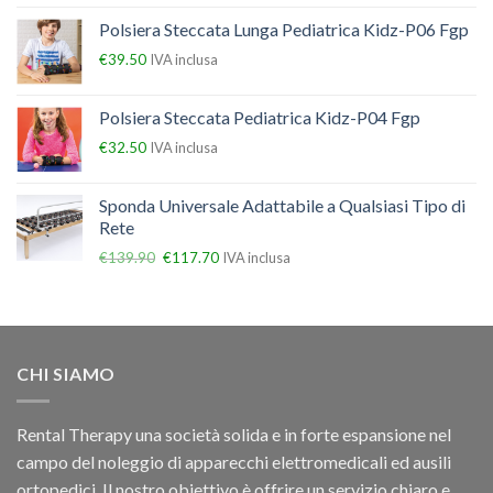
Polsiera Steccata Lunga Pediatrica Kidz-P06 Fgp
€
39.50
IVA inclusa
Polsiera Steccata Pediatrica Kidz-P04 Fgp
€
32.50
IVA inclusa
Sponda Universale Adattabile a Qualsiasi Tipo di
Rete
€
139.90
€
117.70
IVA inclusa
CHI SIAMO
Rental Therapy una società solida e in forte espansione nel
campo del noleggio di apparecchi elettromedicali ed ausili
ortopedici, Il nostro obiettivo è offrire un servizio chiaro e