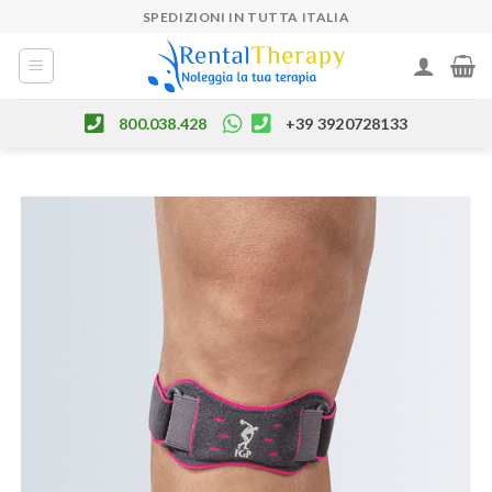
Skip
SPEDIZIONI IN TUTTA ITALIA
to
content
800.038.428
+39 3920728133