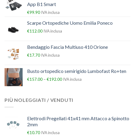
App B1 Smart
€
99.90
IVA inclusa
Scarpe Ortopediche Uomo Emilia Poneco
€
112.00
IVA inclusa
Bendaggio Fascia Multiuso 410 Orione
€
17.70
IVA inclusa
Busto ortopedico semirigido Lumbofast Ro+ten
–
€
157.00
€
192.00
IVA inclusa
PIÙ NOLEGGIATI / VENDUTI
Elettrodi Pregellati 41x41 mm Attacco a Spinotto
2mm
€
10.70
IVA inclusa