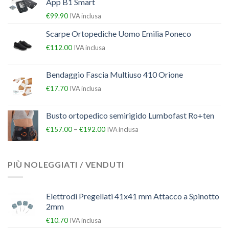
App B1 Smart
€
99.90
IVA inclusa
Scarpe Ortopediche Uomo Emilia Poneco
€
112.00
IVA inclusa
Bendaggio Fascia Multiuso 410 Orione
€
17.70
IVA inclusa
Busto ortopedico semirigido Lumbofast Ro+ten
–
€
157.00
€
192.00
IVA inclusa
PIÙ NOLEGGIATI / VENDUTI
Elettrodi Pregellati 41x41 mm Attacco a Spinotto
2mm
€
10.70
IVA inclusa