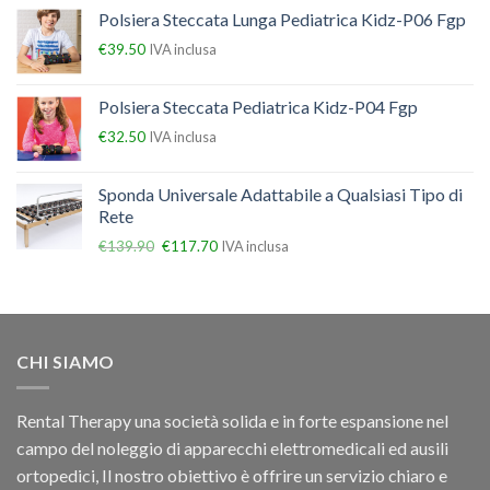
Polsiera Steccata Lunga Pediatrica Kidz-P06 Fgp
€
39.50
IVA inclusa
Polsiera Steccata Pediatrica Kidz-P04 Fgp
€
32.50
IVA inclusa
Sponda Universale Adattabile a Qualsiasi Tipo di
Rete
€
139.90
€
117.70
IVA inclusa
CHI SIAMO
Rental Therapy una società solida e in forte espansione nel
campo del noleggio di apparecchi elettromedicali ed ausili
ortopedici, Il nostro obiettivo è offrire un servizio chiaro e