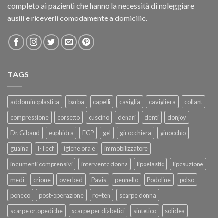
completo ai pazienti che hanno la necessità di noleggiare
ausili e riceverli comodamente a domicilio.
TAGS
addominoplastica
barba
capelli
caviglia
cavigliera
collant
compressione
corsetto
cuscino
denari
denti
donjoy
Dr. Gibaud
euphidra
FGP
gel
ginocchiera
ginocchio
guaina
I-Tech
igiene orale
immobilizzatore
indumenti comprensivi
intervento donna
lipoelastic
liposuzione
medi
orione
overbed
Pavis
pennello
Podoline
polso
poneco
post-operazione
ro+ten
scarpe donna
scarpe ortopediche
scarpe per diabetici
sintetico
solidea