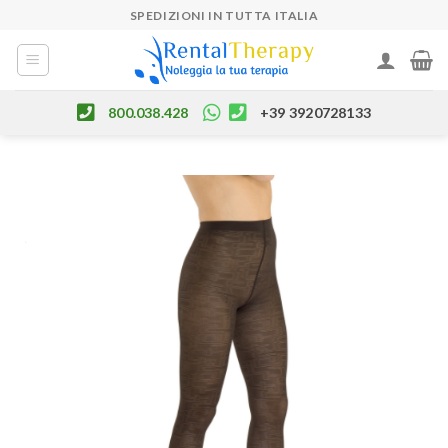
Skip
SPEDIZIONI IN TUTTA ITALIA
to
content
800.038.428
+39 3920728133