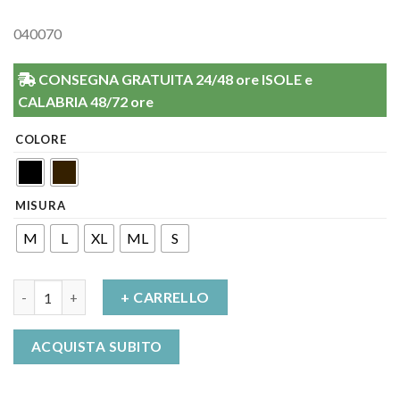
040070
CONSEGNA GRATUITA 24/48 ore ISOLE e
CALABRIA 48/72 ore
COLORE
MISURA
M
L
XL
ML
S
Collant Labyrinth 70 Punta chiusa Solidea quantità
+ CARRELLO
ACQUISTA SUBITO