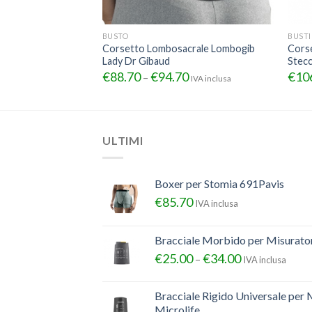
BUSTO
BUSTI
con supporti
Corsetto Lombosacrale Lombogib
Corse
. 3080
Lady Dr Gibaud
Stecc
€
88.70
€
94.70
€
10
–
IVA inclusa
ULTIMI
Boxer per Stomia 691Pavis
€
85.70
IVA inclusa
Bracciale Morbido per Misurator
€
25.00
€
34.00
–
IVA inclusa
Bracciale Rigido Universale per 
Microlife