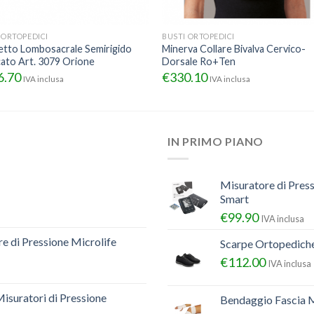
 ORTOPEDICI
BUSTI ORTOPEDICI
tto Lombosacrale Semirigido
Minerva Collare Bivalva Cervico-
ato Art. 3079 Orione
Dorsale Ro+Ten
6.70
€
330.10
IVA inclusa
IVA inclusa
IN PRIMO PIANO
Misuratore di Pres
Smart
€
99.90
IVA inclusa
e di Pressione Microlife
Scarpe Ortopedich
€
112.00
IVA inclusa
Misuratori di Pressione
Bendaggio Fascia M