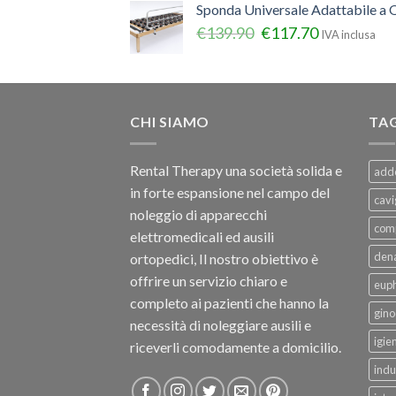
Sponda Universale Adattabile a Q
€
139.90
€
117.70
IVA inclusa
CHI SIAMO
TA
Rental Therapy una società solida e
add
in forte espansione nel campo del
cavi
noleggio di apparecchi
com
elettromedicali ed ausili
dena
ortopedici, Il nostro obiettivo è
offrire un servizio chiaro e
eup
completo ai pazienti che hanno la
gino
necessità di noleggiare ausili e
igie
riceverli comodamente a domicilio.
indu