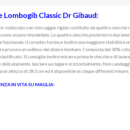
 Lombogib Classic Dr Gibaud:
realizzato con steccaggio rigido costituito da quattro stecche rim
ono essere rimodellate. Le quattro stecche posteriori e due laterali
e funzionale. Il corsetto fornisce inoltre una maggiore stabilità e 
ltre procura un sollievo dal dolore lombare. Composta dal 30% co
lastificato. Si consiglia inoltre estrarre prima le stecche e di lava
re delicatamente, lasciare asciugare orizzontalmente. Non candeggia
ha un altezza di 28.5 cm ed è disponibile in cinque differenti misure.
NZA IN VITA SU MAGLIA: