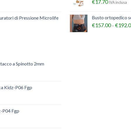
€
17.70
IVA inclusa
Busto ortopedico 
ratori di Pressione Microlife
€
157.00
€
192.
–
ttacco a Spinotto 2mm
ica Kidz-P06 Fgp
dz-P04 Fgp