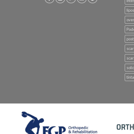
inte
lipo
ove
Podo
post
sca
scar
soli
tinta