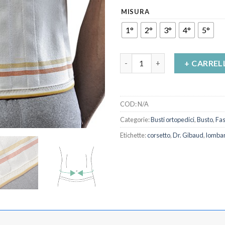
MISURA
1°
2°
3°
4°
5°
Corsetto Lombosacrale Lombog
+ CARREL
COD:
N/A
Categorie:
Busti ortopedici
,
Busto
,
Fas
Etichette:
corsetto
,
Dr. Gibaud
,
lomba