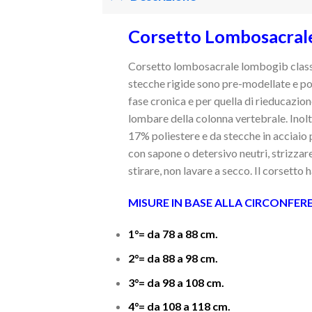
Corsetto Lombosacrale
Corsetto lombosacrale lombogib classic 
stecche rigide sono pre-modellate e poss
fase cronica e per quella di rieducazion
lombare della colonna vertebrale. Ino
17% poliestere e da stecche in acciaio p
con sapone o detersivo neutri, strizza
stirare, non lavare a secco. Il corsetto 
MISURE IN BASE ALLA CIRCONFERE
1°= da 78 a 88 cm.
2°= da 88 a 98 cm.
3°= da 98 a 108 cm.
4°= da 108 a 118 cm.