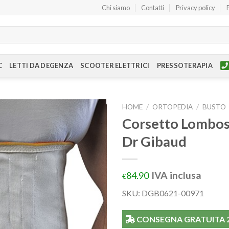
Chi siamo
Contatti
Privacy policy
C
LETTI DA DEGENZA
SCOOTER ELETTRICI
PRESSOTERAPIA
HOME
/
ORTOPEDIA
/
BUSTO
Corsetto Lombos
Dr Gibaud
IVA inclusa
84.90
€
SKU: DGB0621-00971
CONSEGNA GRATUITA 24/