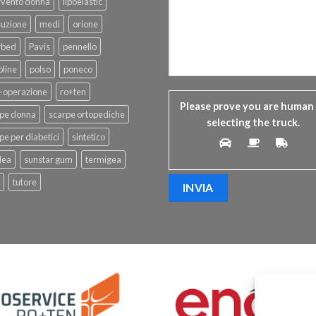
rvento donna
lipoelastic
suzione
medi
orione
rbed
Pavis
pennello
line
polso
poneco
-operazione
ro+ten
Please prove you are human
rpe donna
scarpe ortopediche
selecting the
truck
.
pe per diabetici
sintetico
dea
sunstar gum
termigea
tutore