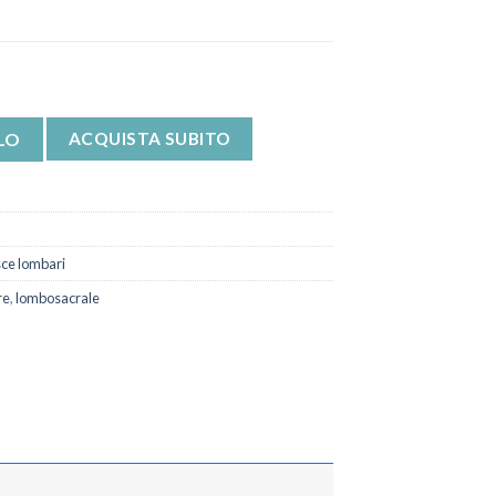
ib Classic Dr Gibaud quantità
LO
ACQUISTA SUBITO
ce lombari
re
,
lombosacrale