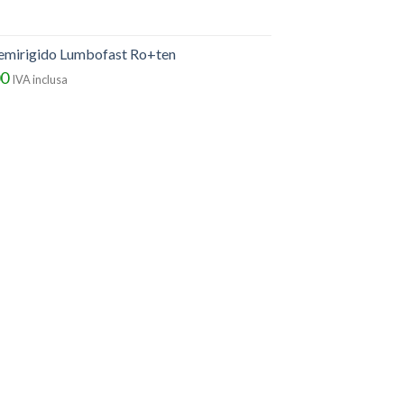
semirigido Lumbofast Ro+ten
00
IVA inclusa