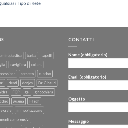
ualsiasi Tipo di Rete
GS
CONTATTI
Nome (obbligatorio)
ominoplastica
barba
capelli
glia
cavigliera
collant
pressione
corsetto
cuscino
Email (obbligatorio)
ri
denti
donjoy
Dr. Gibaud
hidra
FGP
gel
ginocchiera
Oggetto
cchio
guaina
I-Tech
ne orale
immobilizzatore
menti comprensivi
Messaggio