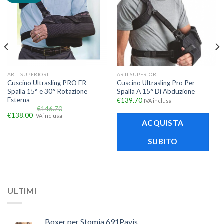
ARTI SUPERIORI
ARTI SUPERIORI
Cuscino Ultrasling PRO ER
Cuscino Ultrasling Pro Per
Spalla 15° e 30° Rotazione
Spalla A 15° Di Abduzione
Esterna
€
139.70
IVA inclusa
€
146.70
€
138.00
IVA inclusa
ACQUISTA
SUBITO
ULTIMI
Boxer per Stomia 691Pavis