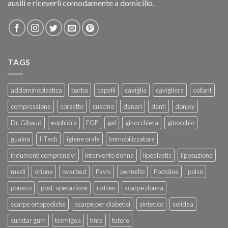
ausili e riceverli comodamente a domicilio.
TAGS
addominoplastica
barba
capelli
caviglia
cavigliera
collant
compressione
corsetto
cuscino
denari
denti
donjoy
Dr. Gibaud
euphidra
FGP
gel
ginocchiera
ginocchio
guaina
I-Tech
igiene orale
immobilizzatore
indumenti comprensivi
intervento donna
lipoelastic
liposuzione
medi
orione
overbed
Pavis
pennello
Podoline
polso
poneco
post-operazione
ro+ten
scarpe donna
scarpe ortopediche
scarpe per diabetici
sintetico
solidea
sunstar gum
termigea
tinta
tutore