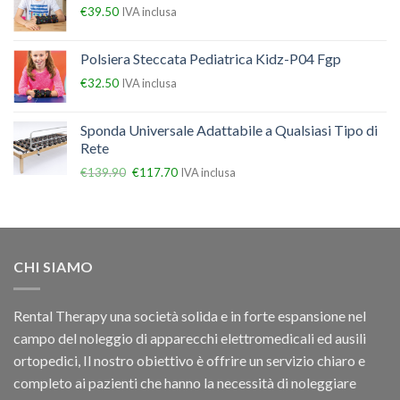
€
39.50
IVA inclusa
Polsiera Steccata Pediatrica Kidz-P04 Fgp
€
32.50
IVA inclusa
Sponda Universale Adattabile a Qualsiasi Tipo di
Rete
€
139.90
€
117.70
IVA inclusa
CHI SIAMO
Rental Therapy una società solida e in forte espansione nel
campo del noleggio di apparecchi elettromedicali ed ausili
ortopedici, Il nostro obiettivo è offrire un servizio chiaro e
completo ai pazienti che hanno la necessità di noleggiare