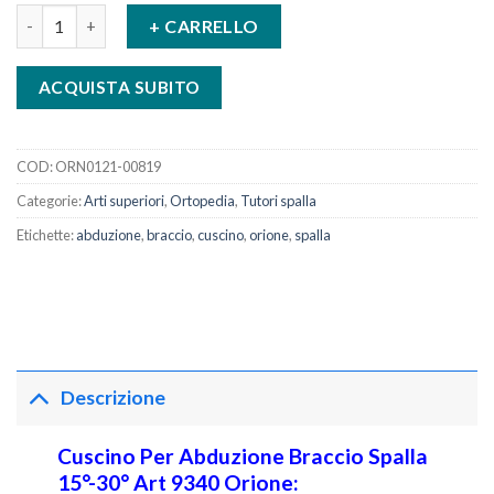
Cuscino Per Abduzione Braccio Spalla 15°-30° Art 9340 quantità
+ CARRELLO
ACQUISTA SUBITO
COD:
ORN0121-00819
Categorie:
Arti superiori
,
Ortopedia
,
Tutori spalla
Etichette:
abduzione
,
braccio
,
cuscino
,
orione
,
spalla
Descrizione
Cuscino Per Abduzione Braccio Spalla
15°-30° Art 9340 Orione: