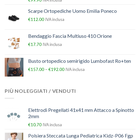
Scarpe Ortopediche Uomo Emilia Poneco
€
112.00
IVA inclusa
Bendaggio Fascia Multiuso 410 Orione
€
17.70
IVA inclusa
Busto ortopedico semirigido Lumbofast Ro+ten
–
€
157.00
€
192.00
IVA inclusa
PIÙ NOLEGGIATI / VENDUTI
Elettrodi Pregellati 41x41 mm Attacco a Spinotto
2mm
€
10.70
IVA inclusa
Polsiera Steccata Lunga Pediatrica Kidz-P06 Fgp