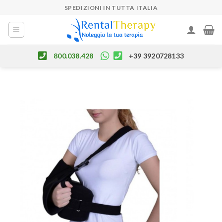
Skip
SPEDIZIONI IN TUTTA ITALIA
to
content
800.038.428
+39 3920728133