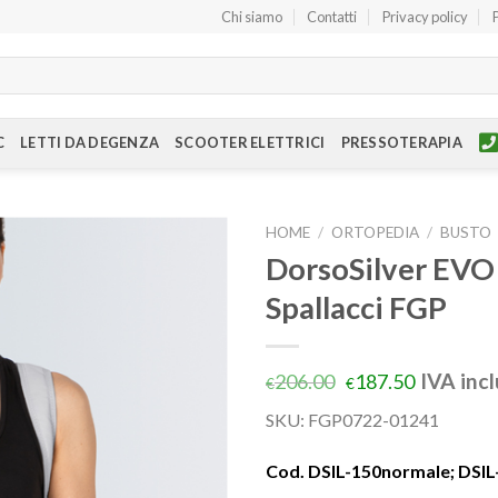
Chi siamo
Contatti
Privacy policy
C
LETTI DA DEGENZA
SCOOTER ELETTRICI
PRESSOTERAPIA
HOME
/
ORTOPEDIA
/
BUSTO
DorsoSilver EVO
Spallacci FGP
IVA inc
206.00
187.50
€
€
SKU:
FGP0722-01241
Cod. DSIL-150normale; DSIL