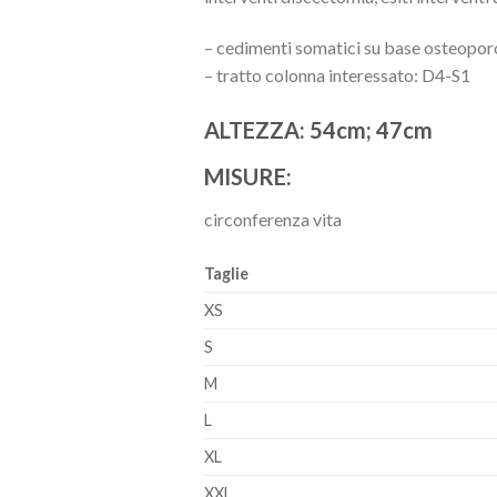
– cedimenti somatici su base osteopor
– tratto colonna interessato: D4-S1
ALTEZZA: 54cm; 47cm
MISURE:
circonferenza vita
Taglie
XS
S
M
L
XL
XXL