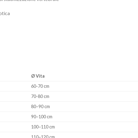
otica
Ø Vita
60-70 cm
70-80 cm
80–90 cm
90–100 cm
100–110 cm
110–120 cm