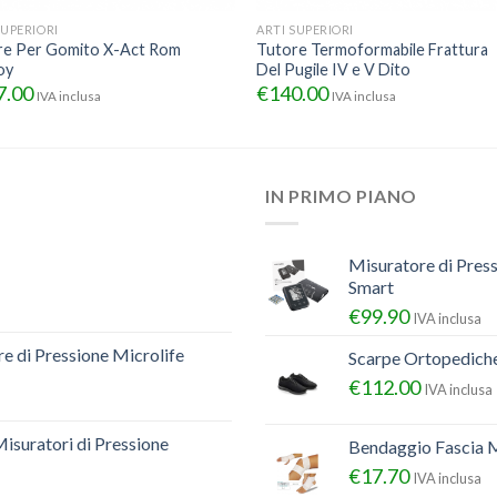
SUPERIORI
ARTI SUPERIORI
re Per Gomito X-Act Rom
Tutore Termoformabile Frattura
oy
Del Pugile IV e V Dito
7.00
€
140.00
IVA inclusa
IVA inclusa
IN PRIMO PIANO
Misuratore di Pres
Smart
€
99.90
IVA inclusa
e di Pressione Microlife
Scarpe Ortopedich
€
112.00
IVA inclusa
Misuratori di Pressione
Bendaggio Fascia M
€
17.70
IVA inclusa