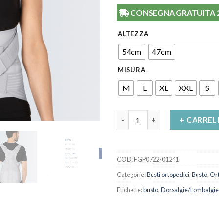
CONSEGNA GRATUITA 24/
ALTEZZA
54cm
47cm
MISURA
M
L
XL
XXL
S
DorsoSilver EVO Corsetto SR c
+ CARREL
COD:
FGP0722-01241
Categorie:
Busti ortopedici
,
Busto
,
Or
Etichette:
busto
,
Dorsalgie/Lombalgie