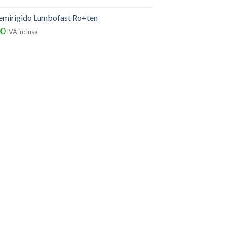
semirigido Lumbofast Ro+ten
00
IVA inclusa