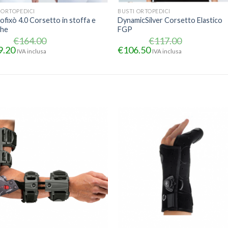
 ORTOPEDICI
BUSTI ORTOPEDICI
fixò 4.0 Corsetto in stoffa e
DynamicSilver Corsetto Elastico
che
FGP
€
164.00
€
117.00
9.20
€
106.50
IVA inclusa
IVA inclusa