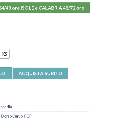
48 ore ISOLE e CALABRIA 48/72 ore
XS
on Spallacci FGP quantità
LO
ACQUISTA SUBITO
topedia
,
Dorso Curvo
,
FGP