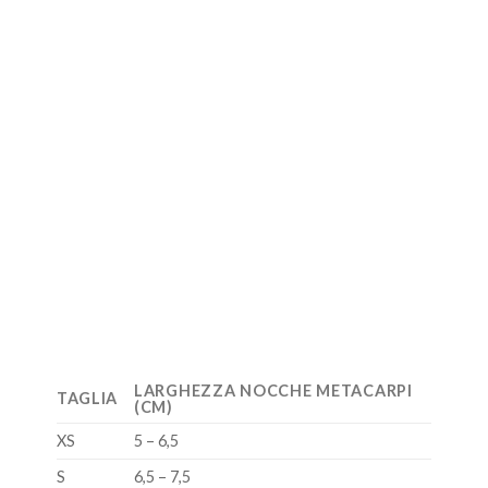
LARGHEZZA NOCCHE METACARPI
TAGLIA
(CM)
XS
5 – 6,5
S
6,5 – 7,5