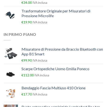
€
34.00
IVA inclusa
Trasformatore Originale per Misuratori di
Pressione Microlife
€
19.90
IVA inclusa
IN PRIMO PIANO
Misuratore di Pressione da Braccio Bluetooth con
App B1 Smart
€
99.90
IVA inclusa
Scarpe Ortopediche Uomo Emilia Poneco
€
112.00
IVA inclusa
Bendaggio Fascia Multiuso 410 Orione
€
17.70
IVA inclusa
Busto ortopedico semirigido Lumbofast Ro+ten