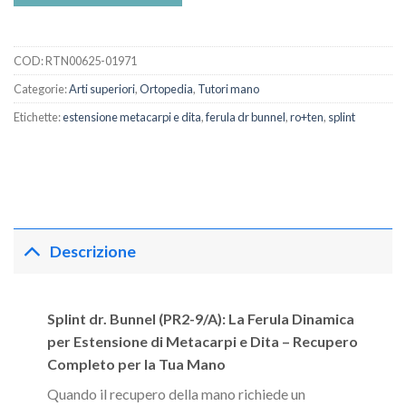
COD:
RTN00625-01971
Categorie:
Arti superiori
,
Ortopedia
,
Tutori mano
Etichette:
estensione metacarpi e dita
,
ferula dr bunnel
,
ro+ten
,
splint
Descrizione
Splint dr. Bunnel (PR2-9/A): La Ferula Dinamica
per Estensione di Metacarpi e Dita – Recupero
Completo per la Tua Mano
Quando il recupero della mano richiede un