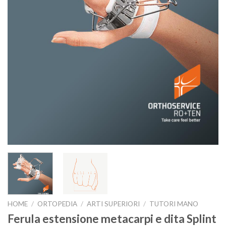
HOME
/
ORTOPEDIA
/
ARTI SUPERIORI
/
TUTORI MANO
Ferula estensione metacarpi e dita Splint