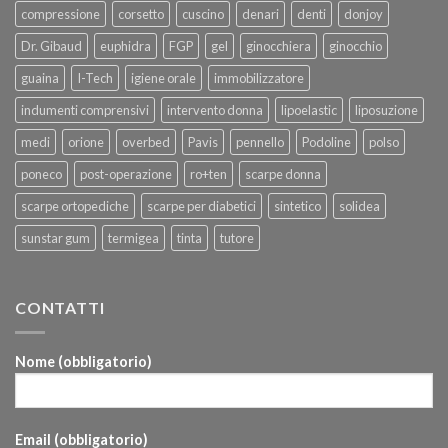
compressione
corsetto
cuscino
denari
denti
donjoy
Dr. Gibaud
euphidra
FGP
gel
ginocchiera
ginocchio
guaina
I-Tech
igiene orale
immobilizzatore
indumenti comprensivi
intervento donna
lipoelastic
liposuzione
medi
orione
overbed
Pavis
pennello
Podoline
polso
poneco
post-operazione
ro+ten
scarpe donna
scarpe ortopediche
scarpe per diabetici
sintetico
solidea
sunstar gum
termigea
tinta
tutore
CONTATTI
Nome (obbligatorio)
Email (obbligatorio)