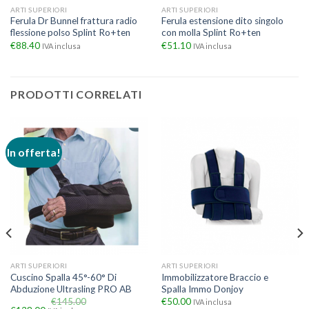
ARTI SUPERIORI
ARTI SUPERIORI
Ferula Dr Bunnel frattura radio
Ferula estensione dito singolo
flessione polso Splint Ro+ten
con molla Splint Ro+ten
€
88.40
€
51.10
IVA inclusa
IVA inclusa
PRODOTTI CORRELATI
In offerta!
ARTI SUPERIORI
ARTI SUPERIORI
Cuscino Spalla 45°-60° Di
Immobilizzatore Braccio e
Abduzione Ultrasling PRO AB
Spalla Immo Donjoy
€
145.00
€
50.00
IVA inclusa