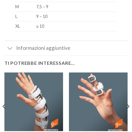
M
7,5 – 9
L
9 – 10
XL
≥ 10
Informazioni aggiuntive
TI POTREBBE INTERESSARE…