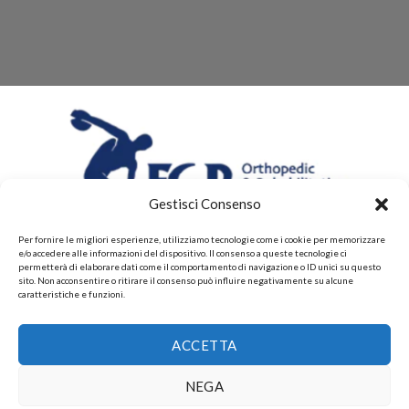
Gestisci Consenso
Per fornire le migliori esperienze, utilizziamo tecnologie come i cookie per memorizzare
e/o accedere alle informazioni del dispositivo. Il consenso a queste tecnologie ci
permetterà di elaborare dati come il comportamento di navigazione o ID unici su questo
sito. Non acconsentire o ritirare il consenso può influire negativamente su alcune
caratteristiche e funzioni.
CHI SIAMO
CONTATTI
PRIVACY POLICY
ACCETTA
POLITICHE DI RESI E DI RIMBORSI
PAGAMENTI ACCETTATI
POLITICHE DI SPEDIZIONE
Copyright 2026 ©
Gruppo FAF srls, Via Montelparo 43 A-B
NEGA
Roma P.I. 15499271003.