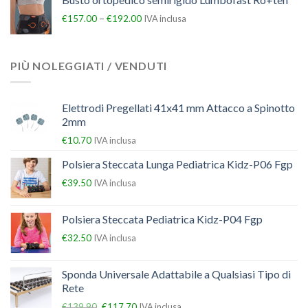
–
€
157.00
€
192.00
IVA inclusa
PIÙ NOLEGGIATI / VENDUTI
Elettrodi Pregellati 41x41 mm Attacco a Spinotto
2mm
€
10.70
IVA inclusa
Polsiera Steccata Lunga Pediatrica Kidz-P06 Fgp
€
39.50
IVA inclusa
Polsiera Steccata Pediatrica Kidz-P04 Fgp
€
32.50
IVA inclusa
Sponda Universale Adattabile a Qualsiasi Tipo di
Rete
€
139.90
€
117.70
IVA inclusa