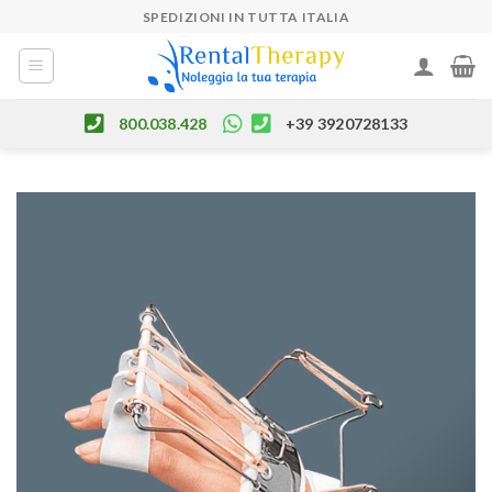
Skip
SPEDIZIONI IN TUTTA ITALIA
to
content
800.038.428
+39 3920728133