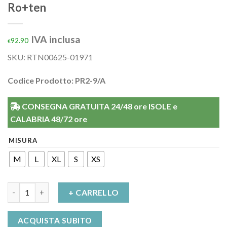
Ro+ten
IVA inclusa
92.90
€
SKU:
RTN00625-01971
Codice Prodotto: PR2-9/A
CONSEGNA GRATUITA 24/48 ore ISOLE e
CALABRIA 48/72 ore
MISURA
M
L
XL
S
XS
Ferula estensione metacarpi e dita Splint Ro+ten quantità
+ CARRELLO
ACQUISTA SUBITO