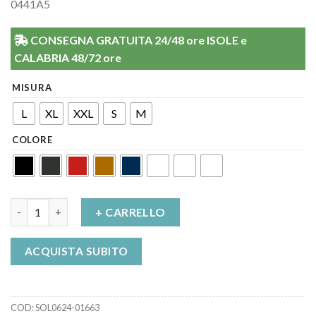
0441A5
CONSEGNA GRATUITA 24/48 ore ISOLE e
CALABRIA 48/72 ore
MISURA
L
XL
XXL
S
M
COLORE
Gambaletto Energy unisex Solidea quantità
+ CARRELLO
ACQUISTA SUBITO
COD:
SOL0624-01663