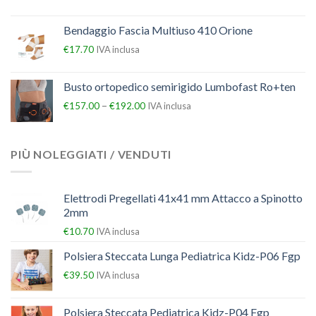
Bendaggio Fascia Multiuso 410 Orione
€
17.70
IVA inclusa
Busto ortopedico semirigido Lumbofast Ro+ten
–
€
157.00
€
192.00
IVA inclusa
PIÙ NOLEGGIATI / VENDUTI
Elettrodi Pregellati 41x41 mm Attacco a Spinotto
2mm
€
10.70
IVA inclusa
Polsiera Steccata Lunga Pediatrica Kidz-P06 Fgp
€
39.50
IVA inclusa
Polsiera Steccata Pediatrica Kidz-P04 Fgp