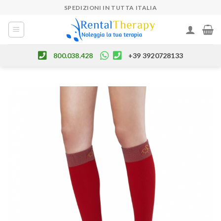
Skip
SPEDIZIONI IN TUTTA ITALIA
to
content
800.038.428
+39 3920728133