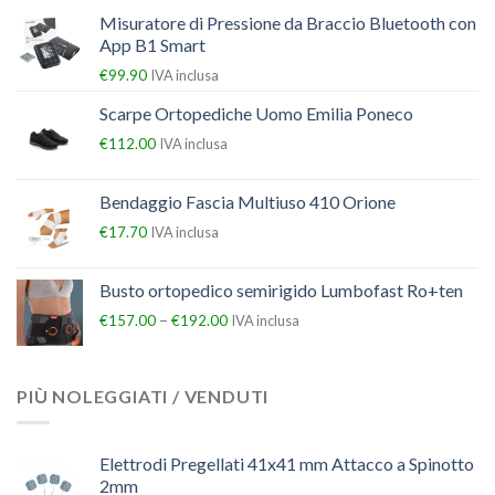
Misuratore di Pressione da Braccio Bluetooth con
App B1 Smart
€
99.90
IVA inclusa
Scarpe Ortopediche Uomo Emilia Poneco
€
112.00
IVA inclusa
Bendaggio Fascia Multiuso 410 Orione
€
17.70
IVA inclusa
Busto ortopedico semirigido Lumbofast Ro+ten
–
€
157.00
€
192.00
IVA inclusa
PIÙ NOLEGGIATI / VENDUTI
Elettrodi Pregellati 41x41 mm Attacco a Spinotto
2mm