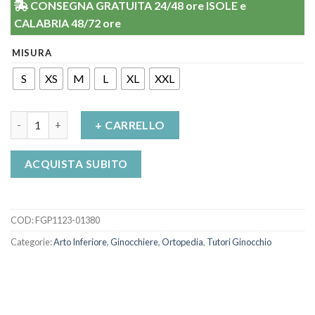
CONSEGNA GRATUITA 24/48 ore ISOLE e
CALABRIA 48/72 ore
MISURA
S
XS
M
L
XL
XXL
Ginocchiera in neoprene snodo policentrico piatto Filamed 701
+ CARRELLO
ACQUISTA SUBITO
COD:
FGP1123-01380
Categorie:
Arto Inferiore
,
Ginocchiere
,
Ortopedia
,
Tutori Ginocchio