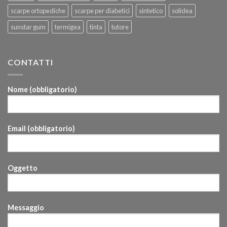
scarpe ortopediche
scarpe per diabetici
sintetico
solidea
sunstar gum
termigea
tinta
tutore
CONTATTI
Nome (obbligatorio)
Email (obbligatorio)
Oggetto
Messaggio