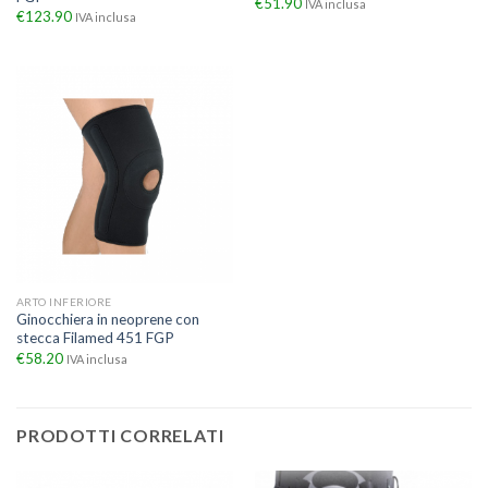
€
51.90
IVA inclusa
€
123.90
IVA inclusa
ARTO INFERIORE
Ginocchiera in neoprene con
stecca Filamed 451 FGP
€
58.20
IVA inclusa
PRODOTTI CORRELATI