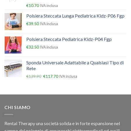
€
10.70
IVA inclusa
Polsiera Steccata Lunga Pediatrica Kidz-P06 Fgp
€
39.50
IVA inclusa
Polsiera Steccata Pediatrica Kidz-P04 Fgp
€
32.50
IVA inclusa
Sponda Universale Adattabile a Qualsiasi Tipo di
Rete
€
139.90
€
117.70
IVA inclusa
CHI SIAMO
Rental Therapy una società solida e in forte espansione nel
campo del noleggio di apparecchi elettromedicali ed ausili