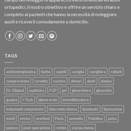
ortopedici, Il nostro obiettivo è offrire un servizio chiaro e
completo ai pazienti che hanno la necessità di noleggiare
ausili e riceverli comodamente a domicilio.
TAGS
addominoplastica
barba
capelli
caviglia
cavigliera
collant
compressione
corsetto
cuscino
denari
denti
donjoy
Dr. Gibaud
euphidra
FGP
gel
ginocchiera
ginocchio
guaina
I-Tech
igiene orale
immobilizzatore
indumenti comprensivi
intervento donna
lipoelastic
liposuzione
medi
orione
overbed
Pavis
pennello
Podoline
polso
poneco
post-operazione
ro+ten
scarpe donna