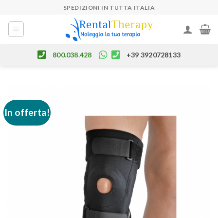
Skip
SPEDIZIONI IN TUTTA ITALIA
to
content
800.038.428
+39 3920728133
In offerta!