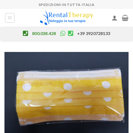
Skip
SPEDIZIONI IN TUTTA ITALIA
to
content
800.038.428
+39 3920728133