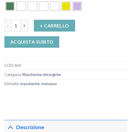
Mascherine Chirurgiche Monouso Colorate da 5 Pz quantità
+ CARRELLO
ACQUISTA SUBITO
COD:
N/A
Categoria:
Mascherine chirurgiche
Etichette:
mascherine
,
monouso
Descrizione