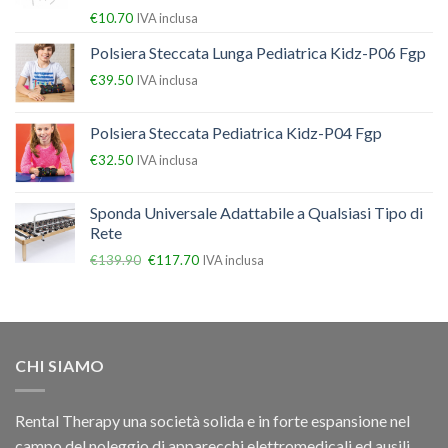
€
10.70
IVA inclusa
Polsiera Steccata Lunga Pediatrica Kidz-P06 Fgp
€
39.50
IVA inclusa
Polsiera Steccata Pediatrica Kidz-P04 Fgp
€
32.50
IVA inclusa
Sponda Universale Adattabile a Qualsiasi Tipo di
Rete
€
139.90
€
117.70
IVA inclusa
CHI SIAMO
Rental Therapy una società solida e in forte espansione nel
campo del noleggio di apparecchi elettromedicali ed ausili