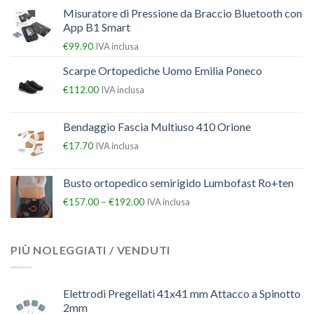
Misuratore di Pressione da Braccio Bluetooth con
App B1 Smart
€
99.90
IVA inclusa
Scarpe Ortopediche Uomo Emilia Poneco
€
112.00
IVA inclusa
Bendaggio Fascia Multiuso 410 Orione
€
17.70
IVA inclusa
Busto ortopedico semirigido Lumbofast Ro+ten
–
€
157.00
€
192.00
IVA inclusa
PIÙ NOLEGGIATI / VENDUTI
Elettrodi Pregellati 41x41 mm Attacco a Spinotto
2mm