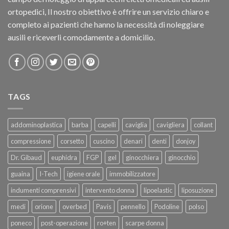
ortopedici, Il nostro obiettivo è offrire un servizio chiaro e
completo ai pazienti che hanno la necessità di noleggiare
ausili e riceverli comodamente a domicilio.
TAGS
addominoplastica
barba
capelli
caviglia
cavigliera
collant
compressione
corsetto
cuscino
denari
denti
donjoy
Dr. Gibaud
euphidra
FGP
gel
ginocchiera
ginocchio
guaina
I-Tech
igiene orale
immobilizzatore
indumenti comprensivi
intervento donna
lipoelastic
liposuzione
medi
orione
overbed
Pavis
pennello
Podoline
polso
poneco
post-operazione
ro+ten
scarpe donna