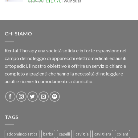
€
139.90
€
117.70
IVA inclusa
CHI SIAMO
Rental Therapy una società solida e in forte espansione nel
campo del noleggio di apparecchi elettromedicali ed ausili
ortopedici, Il nostro obiettivo è offrire un servizio chiaro e
completo ai pazienti che hanno la necessità di noleggiare
ausili e riceverli comodamente a domicilio.
TAGS
addominoplastica
barba
capelli
caviglia
cavigliera
collant