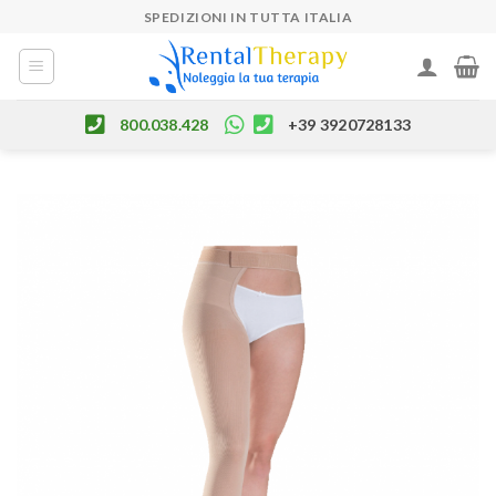
Skip
SPEDIZIONI IN TUTTA ITALIA
to
content
800.038.428
+39 3920728133