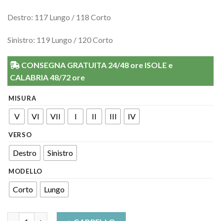
Destro: 117 Lungo / 118 Corto
Sinistro: 119 Lungo / 120 Corto
CONSEGNA GRATUITA 24/48 ore ISOLE e
CALABRIA 48/72 ore
MISURA
V
VI
VII
I
II
III
IV
VERSO
Destro
Sinistro
MODELLO
Corto
Lungo
Monocollant Mediven plus K1 MEDI quantità