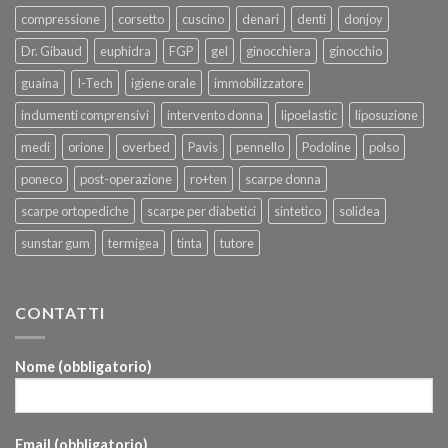
compressione
corsetto
cuscino
denari
denti
donjoy
Dr. Gibaud
euphidra
FGP
gel
ginocchiera
ginocchio
guaina
I-Tech
igiene orale
immobilizzatore
indumenti comprensivi
intervento donna
lipoelastic
liposuzione
medi
orione
overbed
Pavis
pennello
Podoline
polso
poneco
post-operazione
ro+ten
scarpe donna
scarpe ortopediche
scarpe per diabetici
sintetico
solidea
sunstar gum
termigea
tinta
tutore
CONTATTI
Nome (obbligatorio)
Email (obbligatorio)