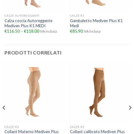
CALZE AUTOREGGENTI
CALZE K1
Calza coscia Autoreggente
Gambaletto Mediven Plus K1
Mediven Plus K1 MEDI
Medi
€
116.50
–
€
118.00
€
85.90
IVA inclusa
IVA inclusa
PRODOTTI CORRELATI
CALZE K3
CALZE K2
Collant Materno Mediven Plus
Collant calibrato Mediven Plus