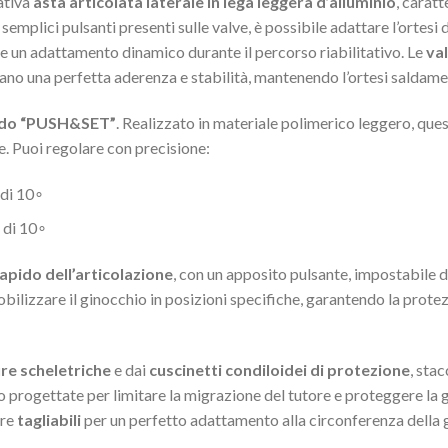
ativa
asta articolata laterale in lega leggera d’alluminio
, carat
 semplici pulsanti presenti sulle valve, è possibile adattare l’ortesi
e e un adattamento dinamico durante il percorso riabilitativo. Le
va
ano una perfetta aderenza e stabilità, mantenendo l’ortesi saldame
do “PUSH&SET”
. Realizzato in materiale polimerico leggero, qu
ne. Puoi regolare con precisione:
 di
1
0
∘
 di
1
0
∘
rapido dell’articolazione
, con un apposito pulsante, impostabile 
bilizzare il ginocchio in posizioni specifiche, garantendo la protez
re scheletriche
e dai
cuscinetti condiloidei di protezione
, stac
 progettate per limitare la migrazione del tutore e proteggere la 
tre
tagliabili
per un perfetto adattamento alla circonferenza della 