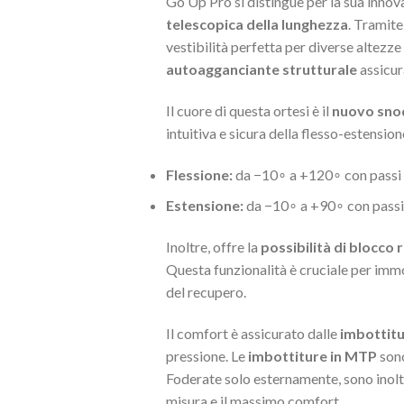
Go Up Pro si distingue per la sua innov
telescopica della lunghezza
. Tramite
vestibilità perfetta per diverse altezz
autoagganciante strutturale
assicur
Il cuore di questa ortesi è il
nuovo sno
intuitiva e sicura della flesso-estensio
Flessione:
da
−
1
0
∘
a
+
12
0
∘
con passi
Estensione:
da
−
1
0
∘
a
+
9
0
∘
con passi
Inoltre, offre la
possibilità di blocco 
Questa funzionalità è cruciale per immo
del recupero.
Il comfort è assicurato dalle
imbottitu
pressione. Le
imbottiture in MTP
sono
Foderate solo esternamente, sono inol
misura e il massimo comfort.