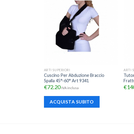
ARTI SUPERIORI
ARTI 
Evolution Art.
Cuscino Per Abduzione Braccio
Tuto
Spalla 45°-60° Art 9341
Fratt
€
72.20
€
14
sa
IVA inclusa
UBITO
ACQUISTA SUBITO