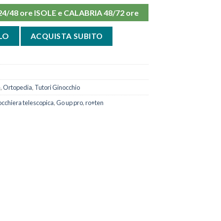
48 ore ISOLE e CALABRIA 48/72 ore
ria Telescopica Go Up Pro Ro+ten quantità
LO
ACQUISTA SUBITO
e
,
Ortopedia
,
Tutori Ginocchio
cchiera telescopica
,
Go up pro
,
ro+ten