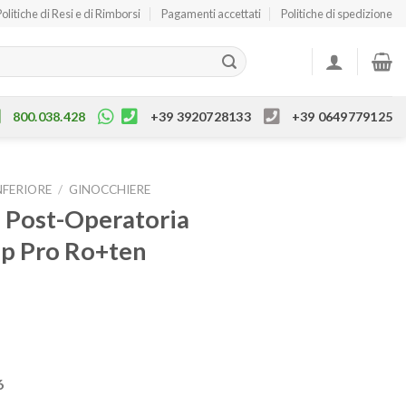
Politiche di Resi e di Rimborsi
Pagamenti accettati
Politiche di spedizione
800.038.428
+39 3920728133
+39 0649779125
NFERIORE
/
GINOCCHIERE
 Post-Operatoria
Up Pro Ro+ten
6