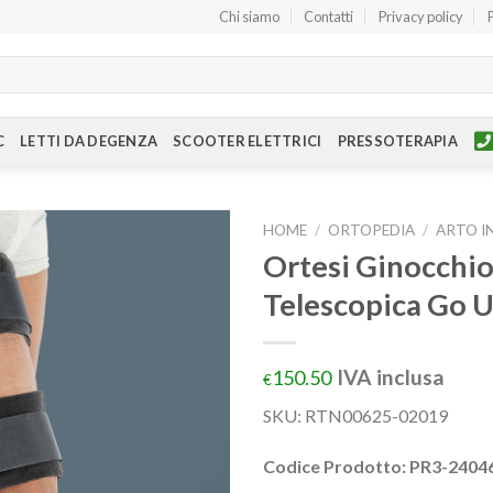
Chi siamo
Contatti
Privacy policy
C
LETTI DA DEGENZA
SCOOTER ELETTRICI
PRESSOTERAPIA
HOME
/
ORTOPEDIA
/
ARTO I
Ortesi Ginocchio
Telescopica Go 
IVA inclusa
150.50
€
SKU:
RTN00625-02019
Codice Prodotto: PR3-2404