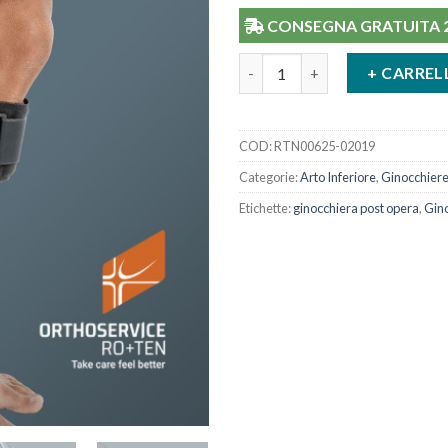
CONSEGNA GRATUITA 24/
Ortesi Ginocchio Post-Operato
+ CARREL
COD:
RTN00625-02019
Categorie:
Arto Inferiore
,
Ginocchier
Etichette:
ginocchiera post opera
,
Gino