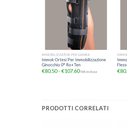
IMMOBILIZZATORI PER GAMBA
IMMOB
Immok Ortesi Per Immobilizzazione
Immob
Ginocchio 0° Ro+Ten
Fles
€
80.50
€
107.60
€
80
–
IVA inclusa
PRODOTTI CORRELATI