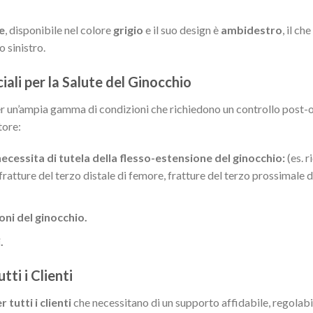
e
, disponibile nel colore
grigio
e il suo design è
ambidestro
, il ch
 sinistro.
iali per la Salute del Ginocchio
r un’ampia gamma di condizioni che richiedono un controllo post-
tore:
essita di tutela della flesso-estensione del ginocchio:
(es. 
fratture del terzo distale di femore, fratture del terzo prossimale di 
oni del ginocchio.
.
tti i Clienti
tutti i clienti
che necessitano di un supporto affidabile, regolabi