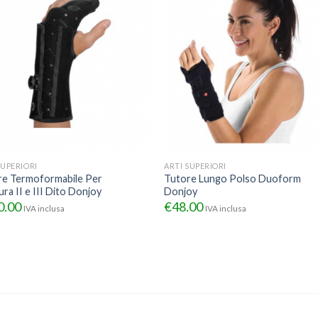
SUPERIORI
ARTI SUPERIORI
re Termoformabile Per
Tutore Lungo Polso Duoform
ura II e III Dito Donjoy
Donjoy
0.00
€
48.00
IVA inclusa
IVA inclusa