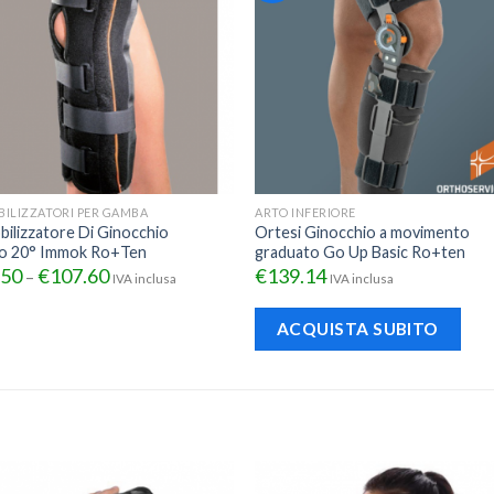
ILIZZATORI PER GAMBA
ARTO INFERIORE
ilizzatore Di Ginocchio
Ortesi Ginocchio a movimento
so 20° Immok Ro+Ten
graduato Go Up Basic Ro+ten
.50
€
107.60
€
139.14
–
IVA inclusa
IVA inclusa
ACQUISTA SUBITO