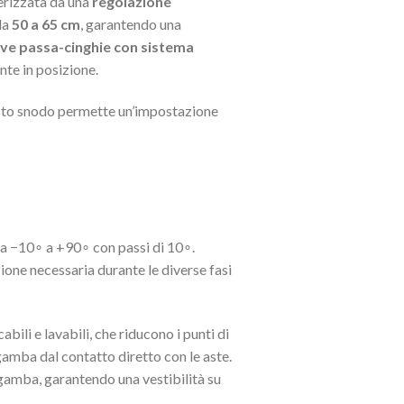
terizzata da una
regolazione
 da
50
a
65
cm
, garantendo una
lve passa-cinghie con sistema
nte in posizione.
esto snodo permette un’impostazione
da
−
1
0
∘
a
+
9
0
∘
con passi di
1
0
∘
.
ione necessaria durante le diverse fasi
cabili e lavabili, che riducono i punti di
gamba dal contatto diretto con le aste.
gamba, garantendo una vestibilità su