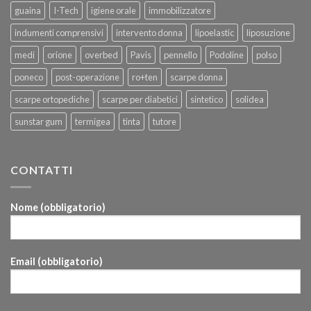
guaina
I-Tech
igiene orale
immobilizzatore
indumenti comprensivi
intervento donna
lipoelastic
liposuzione
medi
orione
overbed
Pavis
pennello
Podoline
polso
poneco
post-operazione
ro+ten
scarpe donna
scarpe ortopediche
scarpe per diabetici
sintetico
solidea
sunstar gum
termigea
tinta
tutore
CONTATTI
Nome (obbligatorio)
Email (obbligatorio)