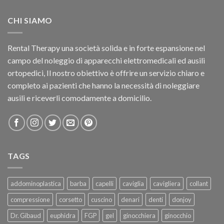
CHI SIAMO
Rental Therapy una società solida e in forte espansione nel
campo del noleggio di apparecchi elettromedicali ed ausili
ortopedici, Il nostro obiettivo è offrire un servizio chiaro e
completo ai pazienti che hanno la necessità di noleggiare
ausili e riceverli comodamente a domicilio.
TAGS
addominoplastica
barba
capelli
caviglia
cavigliera
collant
compressione
corsetto
cuscino
denari
denti
donjoy
Dr. Gibaud
euphidra
FGP
gel
ginocchiera
ginocchio