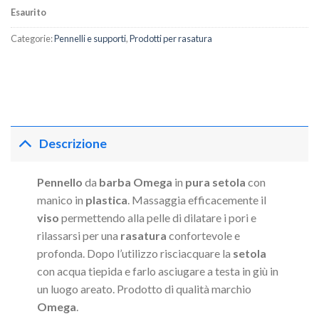
Esaurito
Categorie:
Pennelli e supporti
,
Prodotti per rasatura
Descrizione
Pennello
da
barba Omega
in
pura setola
con
manico in
plastica
. Massaggia efficacemente il
viso
permettendo alla pelle di dilatare i pori e
rilassarsi per una
rasatura
confortevole e
profonda. Dopo l’utilizzo risciacquare la
setola
con acqua tiepida e farlo asciugare a testa in giù in
un luogo areato. Prodotto di qualità marchio
Omega
.