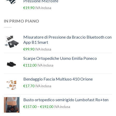
Pressione Microlife
€
19.90
IVA inclusa
IN PRIMO PIANO
Misuratore di Pressione da Braccio Bluetooth con
App B1 Smart
€
99.90
IVA inclusa
Scarpe Ortopediche Uomo Emilia Poneco
€
112.00
IVA inclusa
Bendaggio Fascia Multiuso 410 Orione
€
17.70
IVA inclusa
Busto ortopedico semirigido Lumbofast Ro+ten
–
€
157.00
€
192.00
IVA inclusa