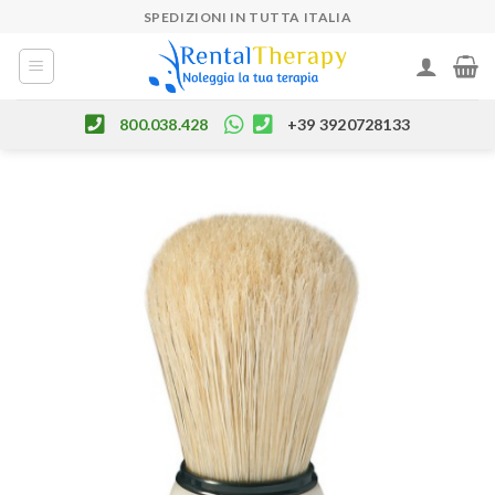
Skip
SPEDIZIONI IN TUTTA ITALIA
to
content
800.038.428
+39 3920728133