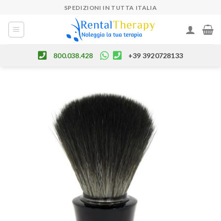
Skip
SPEDIZIONI IN TUTTA ITALIA
to
content
800.038.428
+39 3920728133