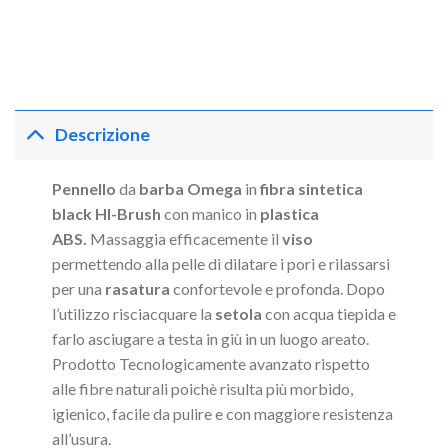
Descrizione
Pennello
da
barba Omega
in
fibra
sintetica
black
HI-Brush
con manico in
plastica
ABS.
Massaggia efficacemente il
viso
permettendo alla pelle di dilatare i pori e rilassarsi
per una
rasatura
confortevole e profonda. Dopo
l’utilizzo risciacquare la
setola
con acqua tiepida e
farlo asciugare a testa in giù in un luogo areato.
Prodotto Tecnologicamente avanzato rispetto
alle fibre naturali poichè risulta più morbido,
igienico, facile da pulire e con maggiore resistenza
all’usura.