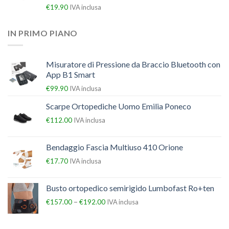
€
19.90
IVA inclusa
IN PRIMO PIANO
Misuratore di Pressione da Braccio Bluetooth con
App B1 Smart
€
99.90
IVA inclusa
Scarpe Ortopediche Uomo Emilia Poneco
€
112.00
IVA inclusa
Bendaggio Fascia Multiuso 410 Orione
€
17.70
IVA inclusa
Busto ortopedico semirigido Lumbofast Ro+ten
–
€
157.00
€
192.00
IVA inclusa