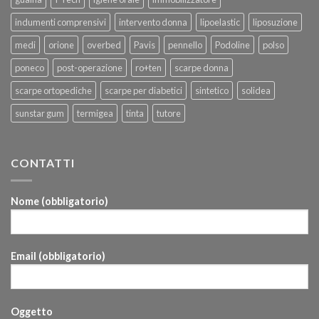
indumenti comprensivi
intervento donna
lipoelastic
liposuzione
medi
orione
overbed
Pavis
pennello
Podoline
polso
poneco
post-operazione
ro+ten
scarpe donna
scarpe ortopediche
scarpe per diabetici
sintetico
solidea
sunstar gum
termigea
tinta
tutore
CONTATTI
Nome (obbligatorio)
Email (obbligatorio)
Oggetto