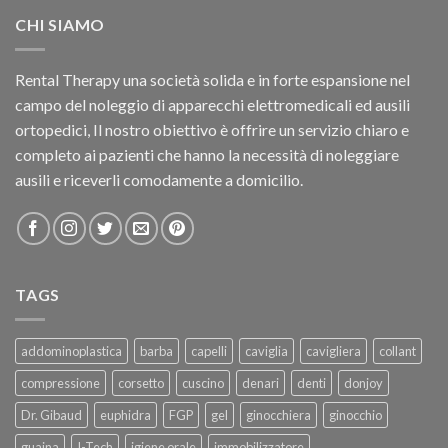
CHI SIAMO
Rental Therapy una società solida e in forte espansione nel
campo del noleggio di apparecchi elettromedicali ed ausili
ortopedici, Il nostro obiettivo è offrire un servizio chiaro e
completo ai pazienti che hanno la necessità di noleggiare
ausili e riceverli comodamente a domicilio.
TAGS
addominoplastica
barba
capelli
caviglia
cavigliera
collant
compressione
corsetto
cuscino
denari
denti
donjoy
Dr. Gibaud
euphidra
FGP
gel
ginocchiera
ginocchio
guaina
I-Tech
igiene orale
immobilizzatore