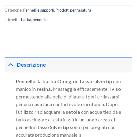
Categorie:
Pennelli e supporti
,
Prodotti per rasatura
Etichette:
barba
,
pennello
Descrizione
Pennello
da
barba Omega
in
tasso silvertip
con
manico in
resina.
Massaggia efficacemente il
viso
permettendo alla pelle di dilatare i pori e rilassarsi
per una
rasatura
confortevole e profonda. Dopo
l’utilizzo risciacquare la
setola
con acqua tiepida e
farlo asciugare a testa in giù in un luogo areato. I
pennelli in tasso
Silvertip
sono i più pregiati con
accurata produzione manuale, si