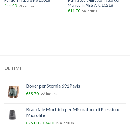
Fondo Trasparente 10018
Pura Setola-Effetto Tasso con
Manico In ABS Art. 10218
€
11.50
IVA inclusa
€
11.70
IVA inclusa
ULTIMI
Boxer per Stomia 691Pavis
€
85.70
IVA inclusa
Bracciale Morbido per Misuratore di Pressione
Microlife
–
€
25.00
€
34.00
IVA inclusa