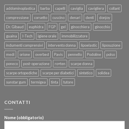
addominoplastica
barba
capelli
caviglia
cavigliera
collant
compressione
corsetto
cuscino
denari
denti
donjoy
Dr. Gibaud
euphidra
FGP
gel
ginocchiera
ginocchio
guaina
I-Tech
igiene orale
immobilizzatore
indumenti comprensivi
intervento donna
lipoelastic
liposuzione
medi
orione
overbed
Pavis
pennello
Podoline
polso
poneco
post-operazione
ro+ten
scarpe donna
scarpe ortopediche
scarpe per diabetici
sintetico
solidea
sunstar gum
termigea
tinta
tutore
CONTATTI
Nome (obbligatorio)