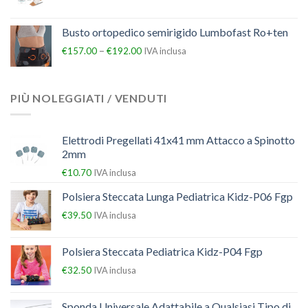
Busto ortopedico semirigido Lumbofast Ro+ten
–
€
157.00
€
192.00
IVA inclusa
PIÙ NOLEGGIATI / VENDUTI
Elettrodi Pregellati 41x41 mm Attacco a Spinotto
2mm
€
10.70
IVA inclusa
Polsiera Steccata Lunga Pediatrica Kidz-P06 Fgp
€
39.50
IVA inclusa
Polsiera Steccata Pediatrica Kidz-P04 Fgp
€
32.50
IVA inclusa
Sponda Universale Adattabile a Qualsiasi Tipo di