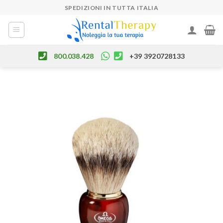
Skip
SPEDIZIONI IN TUTTA ITALIA
to
content
800.038.428
+39 3920728133