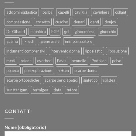
addominoplastica
barba
capelli
caviglia
cavigliera
collant
compressione
corsetto
cuscino
denari
denti
donjoy
Dr. Gibaud
euphidra
FGP
gel
ginocchiera
ginocchio
guaina
I-Tech
igiene orale
immobilizzatore
indumenti comprensivi
intervento donna
lipoelastic
liposuzione
medi
orione
overbed
Pavis
pennello
Podoline
polso
poneco
post-operazione
ro+ten
scarpe donna
scarpe ortopediche
scarpe per diabetici
sintetico
solidea
sunstar gum
termigea
tinta
tutore
CONTATTI
Nome (obbligatorio)