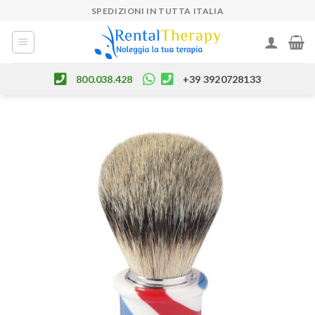
Skip
SPEDIZIONI IN TUTTA ITALIA
to
content
800.038.428
+39 3920728133