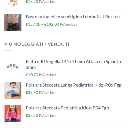
€
17.70
IVA inclusa
Busto ortopedico semirigido Lumbofast Ro+ten
–
€
157.00
€
192.00
IVA inclusa
PIÙ NOLEGGIATI / VENDUTI
Elettrodi Pregellati 41x41 mm Attacco a Spinotto
2mm
€
10.70
IVA inclusa
Polsiera Steccata Lunga Pediatrica Kidz-P06 Fgp
€
39.50
IVA inclusa
Polsiera Steccata Pediatrica Kidz-P04 Fgp
€
32.50
IVA inclusa