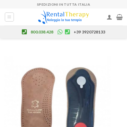
Skip
SPEDIZIONI IN TUTTA ITALIA
to
content
800.038.428
+39 3920728133