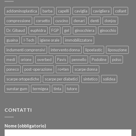
addominoplastica
barba
capelli
caviglia
cavigliera
collant
compressione
corsetto
cuscino
denari
denti
donjoy
Dr. Gibaud
euphidra
FGP
gel
ginocchiera
ginocchio
guaina
I-Tech
igiene orale
immobilizzatore
indumenti comprensivi
intervento donna
lipoelastic
liposuzione
medi
orione
overbed
Pavis
pennello
Podoline
polso
poneco
post-operazione
ro+ten
scarpe donna
scarpe ortopediche
scarpe per diabetici
sintetico
solidea
sunstar gum
termigea
tinta
tutore
CONTATTI
Nome (obbligatorio)