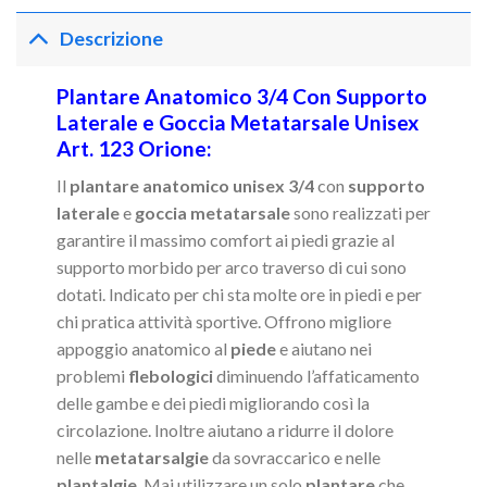
Descrizione
Plantare Anatomico 3/4 Con Supporto
Laterale e Goccia Metatarsale Unisex
Art. 123 Orione:
Il
plantare anatomico unisex 3/4
con
supporto
laterale
e
goccia metatarsale
sono realizzati per
garantire il massimo comfort ai piedi grazie al
supporto morbido per arco traverso di cui sono
dotati. Indicato per chi sta molte ore in piedi e per
chi pratica attività sportive. Offrono migliore
appoggio anatomico al
piede
e aiutano nei
problemi
flebologici
diminuendo l’affaticamento
delle gambe e dei piedi migliorando così la
circolazione. Inoltre aiutano a ridurre il dolore
nelle
metatarsalgie
da sovraccarico e nelle
plantalgie
. Mai utilizzare un solo
plantare
che