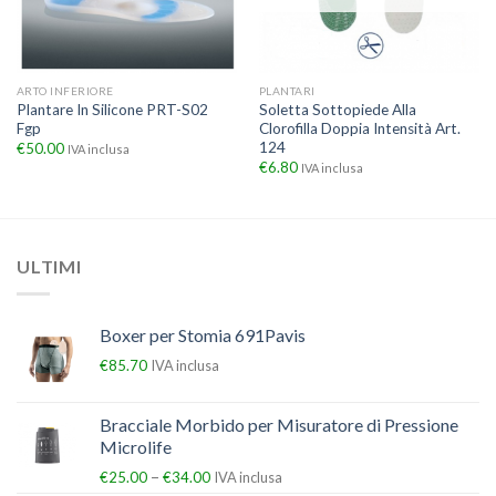
ARTO INFERIORE
PLANTARI
Plantare In Silicone PRT-S02
Soletta Sottopiede Alla
Fgp
Clorofilla Doppia Intensità Art.
124
€
50.00
IVA inclusa
€
6.80
IVA inclusa
ULTIMI
Boxer per Stomia 691Pavis
€
85.70
IVA inclusa
Bracciale Morbido per Misuratore di Pressione
Microlife
–
€
25.00
€
34.00
IVA inclusa