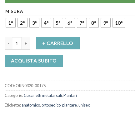
MISURA
1°
2°
3°
4°
5°
6°
7°
8°
9°
10°
Plantare Anatomico Ortopedico Unisex Art 123 Orione quantit
+ CARRELLO
ACQUISTA SUBITO
COD:
ORN0320-00175
Categorie:
Cuscinetti metatarsali
,
Plantari
Etichette:
anatomico
,
ortopedico
,
plantare
,
unisex