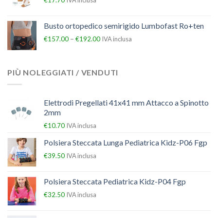
€
17.70
IVA inclusa
Busto ortopedico semirigido Lumbofast Ro+ten
–
€
157.00
€
192.00
IVA inclusa
PIÙ NOLEGGIATI / VENDUTI
Elettrodi Pregellati 41x41 mm Attacco a Spinotto
2mm
€
10.70
IVA inclusa
Polsiera Steccata Lunga Pediatrica Kidz-P06 Fgp
€
39.50
IVA inclusa
Polsiera Steccata Pediatrica Kidz-P04 Fgp
€
32.50
IVA inclusa