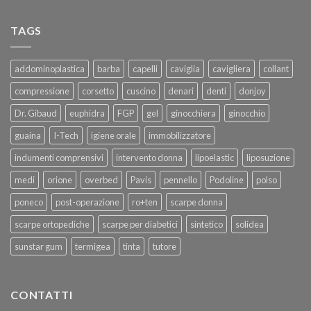
TAGS
addominoplastica
barba
capelli
caviglia
cavigliera
collant
compressione
corsetto
cuscino
denari
denti
donjoy
Dr. Gibaud
euphidra
FGP
gel
ginocchiera
ginocchio
guaina
I-Tech
igiene orale
immobilizzatore
indumenti comprensivi
intervento donna
lipoelastic
liposuzione
medi
orione
overbed
Pavis
pennello
Podoline
polso
poneco
post-operazione
ro+ten
scarpe donna
scarpe ortopediche
scarpe per diabetici
sintetico
solidea
sunstar gum
termigea
tinta
tutore
CONTATTI