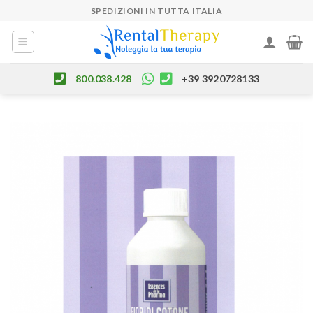
Skip
SPEDIZIONI IN TUTTA ITALIA
to
content
800.038.428
+39 3920728133