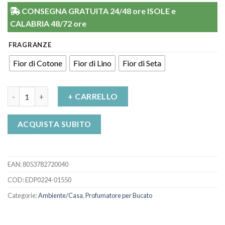
CONSEGNA GRATUITA 24/48 ore ISOLE e
CALABRIA 48/72 ore
FRAGRANZE
Fior di Cotone
Fior di Lino
Fior di Seta
Profumatore concentrato per bucato Essences da la Pharma qu
+ CARRELLO
ACQUISTA SUBITO
EAN:
8053782720040
COD:
EDP0224-01550
Categorie:
Ambiente/Casa
,
Profumatore per Bucato