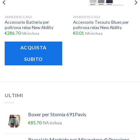
AMBIENTE/CASA
AMBIENTE/CASA
Accessorio Batteria per
Accessorio Tessuto Blues per
poltrona relax New Ability
poltrona relax New Ability
€
286.70
€
0.01
IVA inclusa
IVA inclusa
ACQUISTA
SUBITO
ULTIMI
Boxer per Stomia 691Pavis
€
85.70
IVA inclusa
Bracciale Morbido per Misuratore di Pressione