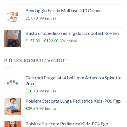
Bendaggio Fascia Multiuso 410 Orione
€
17.70
IVA inclusa
Busto ortopedico semirigido Lumbofast Ro+ten
–
€
157.00
€
192.00
IVA inclusa
PIÙ NOLEGGIATI / VENDUTI
Elettrodi Pregellati 41x41 mm Attacco a Spinotto
2mm
€
10.70
IVA inclusa
Polsiera Steccata Lunga Pediatrica Kidz-P06 Fgp
€
39.50
IVA inclusa
Polsiera Steccata Pediatrica Kidz-P04 Fgp