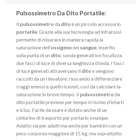
Pulsossimetro Da Dito Portatile:
Il
pulsossimetro
da
dito
è un piccolo accessorio
portatile
. Grazie alla sua tecnologia ad infrarossi
permette di misurare in maniera rapida la
saturazione dell’
ossigeno
nel
sangue
. Inserito
sulla punta di un
dito
; sonda generatrice focalizza
due fasci di luce di diversa lunghezza d’onda. I fasci
di luce generati attraversano il
dito
e vengono
raccolti da un rilevatore; riuscendo a differenziare
i raggi emessi e quelli ricevuti, così da calcolare la
saturazione in breve tempo. Il
pulsossimetro
da
dito portatile previene per tempo il rischio d’infarti
e ictus. Facile da usare è dotato anche di un
cinturino di trasporto per portarlo ovunque.
Adatto sia per adulti ma anche per bambini con un
peso corporeo maggiore di 15 kg; ma soprattutto