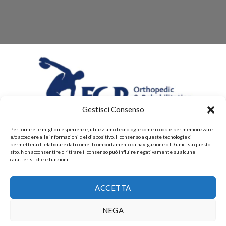
Gestisci Consenso
Per fornire le migliori esperienze, utilizziamo tecnologie come i cookie per memorizzare
e/o accedere alle informazioni del dispositivo. Il consenso a queste tecnologie ci
permetterà di elaborare dati come il comportamento di navigazione o ID unici su questo
sito. Non acconsentire o ritirare il consenso può influire negativamente su alcune
caratteristiche e funzioni.
CHI SIAMO
CONTATTI
PRIVACY POLICY
POLITICHE DI RESI E DI RIMBORSI
PAGAMENTI ACCETTATI
ACCETTA
POLITICHE DI SPEDIZIONE
Copyright 2026 ©
Gruppo FAF srls, Via Montelparo 43 A-B
NEGA
Roma P.I. 15499271003.