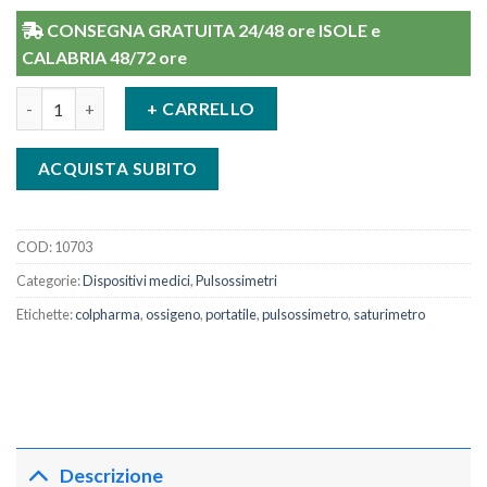
CONSEGNA GRATUITA 24/48 ore ISOLE e
CALABRIA 48/72 ore
Pulsossimetro Da Dito Portatile Colpharma quantità
+ CARRELLO
ACQUISTA SUBITO
COD:
10703
Categorie:
Dispositivi medici
,
Pulsossimetri
Etichette:
colpharma
,
ossigeno
,
portatile
,
pulsossimetro
,
saturimetro
Descrizione