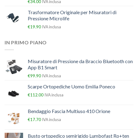
€
34.00
IVA inclusa
Trasformatore Originale per Misuratori di
Pressione Microlife
€
19.90
IVA inclusa
IN PRIMO PIANO
Misuratore di Pressione da Braccio Bluetooth con
App B1 Smart
€
99.90
IVA inclusa
Scarpe Ortopediche Uomo Emilia Poneco
€
112.00
IVA inclusa
Bendaggio Fascia Multiuso 410 Orione
€
17.70
IVA inclusa
Busto ortopedico semirigido Lumbofast Ro+ten