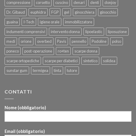
compressione
corsetto
cuscino
denari
denti
donjoy
Dr. Gibaud
euphidra
FGP
gel
ginocchiera
ginocchio
guaina
I-Tech
igiene orale
immobilizzatore
indumenti comprensivi
intervento donna
lipoelastic
liposuzione
medi
orione
overbed
Pavis
pennello
Podoline
polso
poneco
post-operazione
ro+ten
scarpe donna
scarpe ortopediche
scarpe per diabetici
sintetico
solidea
sunstar gum
termigea
tinta
tutore
CONTATTI
Nome (obbligatorio)
Email (obbligatorio)