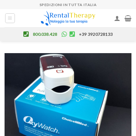
Skip
SPEDIZIONI IN TUTTA ITALIA
to
content
800.038.428
+39 3920728133