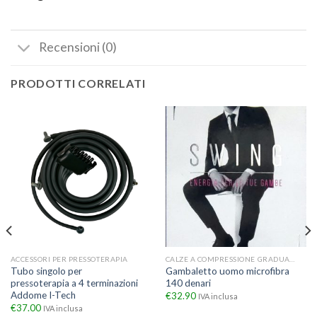
Recensioni (0)
PRODOTTI CORRELATI
ACCESSORI PER PRESSOTERAPIA
CALZE A COMPRESSIONE GRADUATA
Tubo singolo per
Gambaletto uomo microfibra
pressoterapia a 4 terminazioni
140 denari
Addome I-Tech
€
32.90
IVA inclusa
€
37.00
IVA inclusa