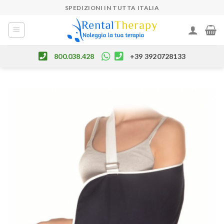
Skip
SPEDIZIONI IN TUTTA ITALIA
to
content
800.038.428
+39 3920728133