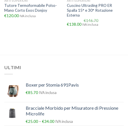
ARTI SUPERIORI
ARTI SUPERIORI
Tutore Termoformabile Polso-
Cuscino Ultrasling PRO ER
Mano Corto Exos Donjoy
Spalla 15° e 30° Rotazione
Esterna
€
120.00
IVA inclusa
€
146.70
€
138.00
IVA inclusa
ULTIMI
Boxer per Stomia 691Pavis
€
85.70
IVA inclusa
Bracciale Morbido per Misuratore di Pressione
Microlife
–
€
25.00
€
34.00
IVA inclusa