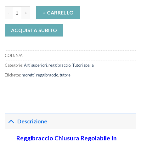
Reggibraccio Chiusura Regolabile In Raso Di Cotone quantità
+ CARRELLO
ACQUISTA SUBITO
COD:
N/A
Categorie:
Arti superiori
,
reggibraccio
,
Tutori spalla
Etichette:
moretti
,
reggibraccio
,
tutore
Descrizione
Reggibraccio Chiusura Regolabile In