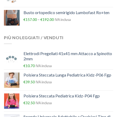
Busto ortopedico semirigido Lumbofast Ro+ten
–
€
157.00
€
192.00
IVA inclusa
PIÙ NOLEGGIATI / VENDUTI
Elettrodi Pregellati 41x41 mm Attacco a Spinotto
2mm
€
10.70
IVA inclusa
Polsiera Steccata Lunga Pediatrica Kidz-P06 Fgp
€
39.50
IVA inclusa
Polsiera Steccata Pediatrica Kidz-P04 Fgp
€
32.50
IVA inclusa
Sponda Universale Adattabile a Qualsiasi Tipo di