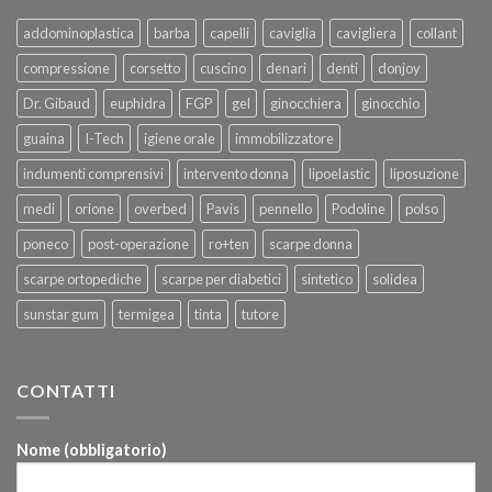
addominoplastica
barba
capelli
caviglia
cavigliera
collant
compressione
corsetto
cuscino
denari
denti
donjoy
Dr. Gibaud
euphidra
FGP
gel
ginocchiera
ginocchio
guaina
I-Tech
igiene orale
immobilizzatore
indumenti comprensivi
intervento donna
lipoelastic
liposuzione
medi
orione
overbed
Pavis
pennello
Podoline
polso
poneco
post-operazione
ro+ten
scarpe donna
scarpe ortopediche
scarpe per diabetici
sintetico
solidea
sunstar gum
termigea
tinta
tutore
CONTATTI
Nome (obbligatorio)