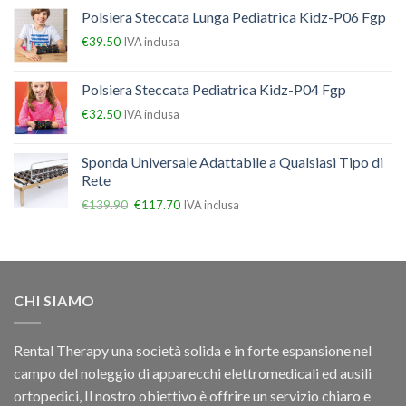
Polsiera Steccata Lunga Pediatrica Kidz-P06 Fgp
€
39.50
IVA inclusa
Polsiera Steccata Pediatrica Kidz-P04 Fgp
€
32.50
IVA inclusa
Sponda Universale Adattabile a Qualsiasi Tipo di
Rete
€
139.90
€
117.70
IVA inclusa
CHI SIAMO
Rental Therapy una società solida e in forte espansione nel
campo del noleggio di apparecchi elettromedicali ed ausili
ortopedici, Il nostro obiettivo è offrire un servizio chiaro e