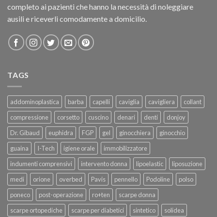
completo ai pazienti che hanno la necessità di noleggiare
ausili e riceverli comodamente a domicilio.
TAGS
addominoplastica
barba
capelli
caviglia
cavigliera
collant
compressione
corsetto
cuscino
denari
denti
donjoy
Dr. Gibaud
euphidra
FGP
gel
ginocchiera
ginocchio
guaina
I-Tech
igiene orale
immobilizzatore
indumenti comprensivi
intervento donna
lipoelastic
liposuzione
medi
orione
overbed
Pavis
pennello
Podoline
polso
poneco
post-operazione
ro+ten
scarpe donna
scarpe ortopediche
scarpe per diabetici
sintetico
solidea