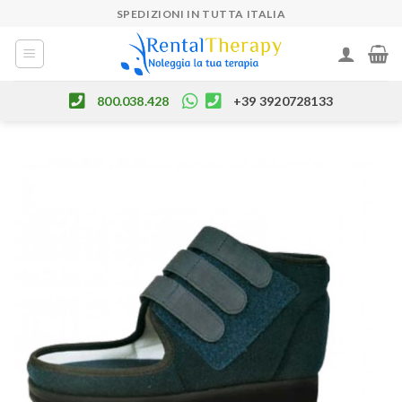
Skip
SPEDIZIONI IN TUTTA ITALIA
to
content
800.038.428
+39 3920728133