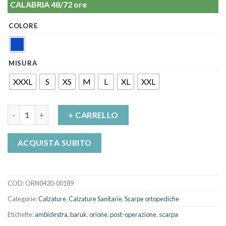
CALABRIA 48/72 ore
COLORE
MISURA
XXXL
S
XS
M
L
XL
XXL
Scarpa Post-Operatoria Baruk Ambidestra Art. 150 quantità
+ CARRELLO
ACQUISTA SUBITO
COD:
ORN0420-00189
Categorie:
Calzature
,
Calzature Sanitarie
,
Scarpe ortopediche
Etichette:
ambidestra
,
baruk
,
orione
,
post-operazione
,
scarpa