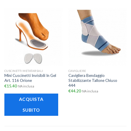
CUSCINETTI METATARSALI
CAVIGLIERE
Mini Cuscinetti Invisibili In Gel
Cavigliera Bendaggio
Art. 116 Orione
Stabilizzante Tallone Chiuso
444
€
15.40
IVA inclusa
€
44.20
IVA inclusa
ACQUISTA
SUBITO