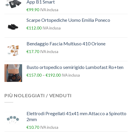
App B1 Smart
€
99.90
IVA inclusa
Scarpe Ortopediche Uomo Emilia Poneco
€
112.00
IVA inclusa
Bendaggio Fascia Multiuso 410 Orione
€
17.70
IVA inclusa
Busto ortopedico semirigido Lumbofast Ro+ten
–
€
157.00
€
192.00
IVA inclusa
PIÙ NOLEGGIATI / VENDUTI
Elettrodi Pregellati 41x41 mm Attacco a Spinotto
2mm
€
10.70
IVA inclusa