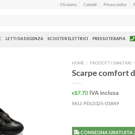
Chi siamo
Contatti
Privacy policy
C
LETTI DA DEGENZA
SCOOTER ELETTRICI
PRESSOTERAPIA
HOME
/
PRODOTTI SANITARI
Scarpe comfort 
IVA inclusa
87.70
€
SKU:
PDL0325-01849
CONSEGNA GRATUITA 24/