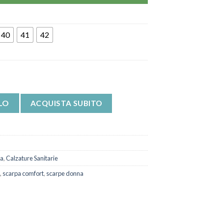
40
41
42
a Poneco quantità
LO
ACQUISTA SUBITO
na
,
Calzature Sanitarie
,
scarpa comfort
,
scarpe donna