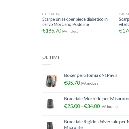
CALZATURE
CALZ
ede diabetico in
Scarpe unisex per piede diabetico in
Scarp
ne
cervo Morciano Podoline
vitel
€
185.70
€
17
sa
IVA inclusa
ULTIMI
Boxer per Stomia 691Pavis
€
85.70
IVA inclusa
Bracciale Morbido per Misurator
€
25.00
€
34.00
–
IVA inclusa
Bracciale Rigido Universale per 
Microlife