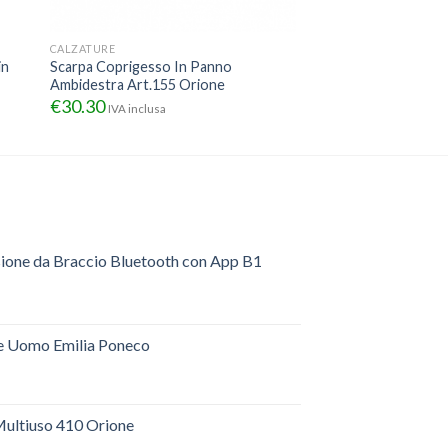
CALZATURE
in
Scarpa Coprigesso In Panno
Ambidestra Art.155 Orione
€
30.30
IVA inclusa
sione da Braccio Bluetooth con App B1
e Uomo Emilia Poneco
ultiuso 410 Orione