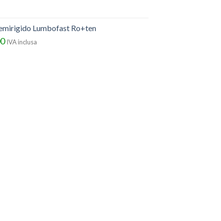
semirigido Lumbofast Ro+ten
00
IVA inclusa