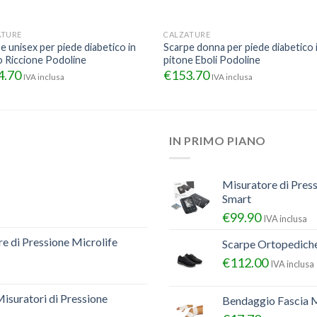
ATURE
CALZATURE
e unisex per piede diabetico in
Scarpe donna per piede diabetico 
lo Riccione Podoline
pitone Eboli Podoline
4.70
€
153.70
IVA inclusa
IVA inclusa
IN PRIMO PIANO
Misuratore di Pres
Smart
€
99.90
IVA inclusa
e di Pressione Microlife
Scarpe Ortopedich
€
112.00
IVA inclusa
Misuratori di Pressione
Bendaggio Fascia M