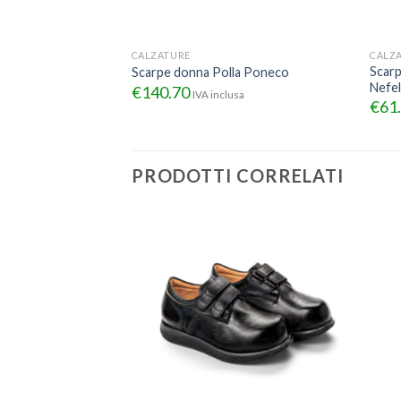
CALZATURE
CALZ
Scar
Scarpe donna Polla Poneco
Nefe
€
140.70
IVA inclusa
€
61
PRODOTTI CORRELATI