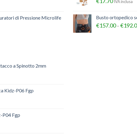
€
17.70
IVA inclusa
Busto ortopedico 
ratori di Pressione Microlife
€
157.00
€
192.
–
ttacco a Spinotto 2mm
ica Kidz-P06 Fgp
dz-P04 Fgp