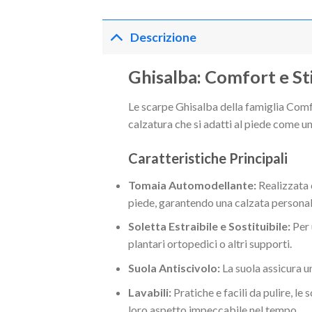
Descrizione
Ghisalba: Comfort e St
Le scarpe Ghisalba della famiglia Comfo
calzatura che si adatti al piede come u
Caratteristiche Principali
Tomaia Automodellante:
Realizzata 
piede, garantendo una calzata personal
Soletta Estraibile e Sostituibile:
Per 
plantari ortopedici o altri supporti.
Suola Antiscivolo:
La suola assicura un
Lavabili:
Pratiche e facili da pulire, l
loro aspetto impeccabile nel tempo.