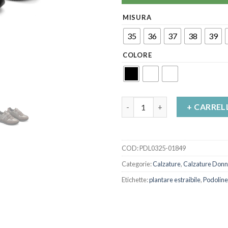
MISURA
35
36
37
38
39
COLORE
Scarpe comfort donna Ghisalb
+ CARREL
COD:
PDL0325-01849
Categorie:
Calzature
,
Calzature Don
Etichette:
plantare estraibile
,
Podoline