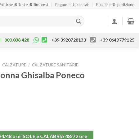
Politiche di Resi e di Rimborsi
Pagamenti accettati
Politiche di spedizione
800.038.428
+39 3920728133
+39 0649779125
/
CALZATURE
/
CALZATURE SANITARIE
donna Ghisalba Poneco
48 ore ISOLE e CALABRIA 48/72 ore