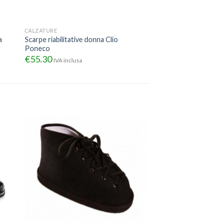
CALZATURE
a
Scarpe riabilitative donna Clio
Poneco
€
55.30
IVA inclusa