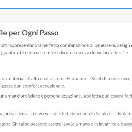
ile per Ogni Passo
rt rappresentano la perfetta combinazione di benessere, design e f
n guanto, offrendo un comfort duraturo senza rinunciare allo stile.
con materiali di alta qualità come Ecobambi e Stretch tender nero, 
izzata e un comfort eccezionale.
una maggiore igiene e personalizzazione, la soletta può essere fac
a presa sicura su diverse superfici, riducendo il rischio di scivolam
e scarpe Ghisalba possono essere lavate a mano o in lavatrice a ba