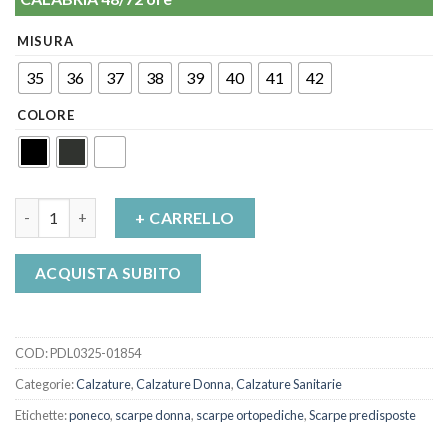
MISURA
35
36
37
38
39
40
41
42
COLORE
Scarpe predisposte Nalles Poneco quantità
+ CARRELLO
ACQUISTA SUBITO
COD:
PDL0325-01854
Categorie:
Calzature
,
Calzature Donna
,
Calzature Sanitarie
Etichette:
poneco
,
scarpe donna
,
scarpe ortopediche
,
Scarpe predisposte