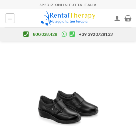
Skip
SPEDIZIONI IN TUTTA ITALIA
to
content
800.038.428
+39 3920728133