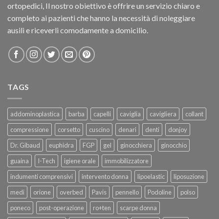
ortopedici, Il nostro obiettivo è offrire un servizio chiaro e
completo ai pazienti che hanno la necessità di noleggiare
ausili e riceverli comodamente a domicilio.
TAGS
addominoplastica
barba
capelli
caviglia
cavigliera
collant
compressione
corsetto
cuscino
denari
denti
donjoy
Dr. Gibaud
euphidra
FGP
gel
ginocchiera
ginocchio
guaina
I-Tech
igiene orale
immobilizzatore
indumenti comprensivi
intervento donna
lipoelastic
liposuzione
medi
orione
overbed
Pavis
pennello
Podoline
polso
poneco
post-operazione
ro+ten
scarpe donna