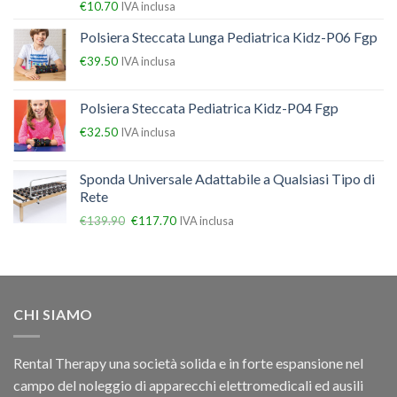
€
10.70
IVA inclusa
Polsiera Steccata Lunga Pediatrica Kidz-P06 Fgp
€
39.50
IVA inclusa
Polsiera Steccata Pediatrica Kidz-P04 Fgp
€
32.50
IVA inclusa
Sponda Universale Adattabile a Qualsiasi Tipo di
Rete
€
139.90
€
117.70
IVA inclusa
CHI SIAMO
Rental Therapy una società solida e in forte espansione nel
campo del noleggio di apparecchi elettromedicali ed ausili