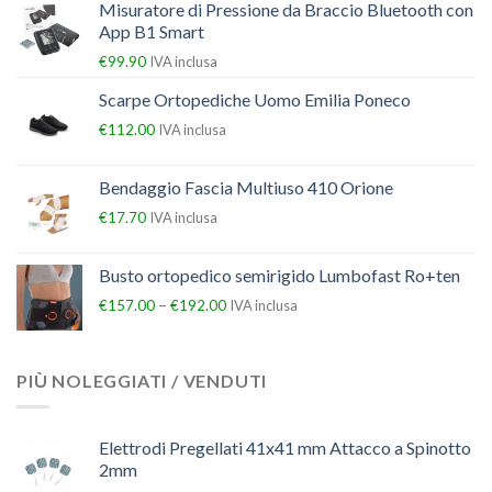
Misuratore di Pressione da Braccio Bluetooth con
App B1 Smart
€
99.90
IVA inclusa
Scarpe Ortopediche Uomo Emilia Poneco
€
112.00
IVA inclusa
Bendaggio Fascia Multiuso 410 Orione
€
17.70
IVA inclusa
Busto ortopedico semirigido Lumbofast Ro+ten
–
€
157.00
€
192.00
IVA inclusa
PIÙ NOLEGGIATI / VENDUTI
Elettrodi Pregellati 41x41 mm Attacco a Spinotto
2mm