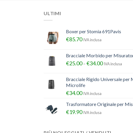
ULTIMI
Boxer per Stomia 691Pavis
€
85.70
IVA inclusa
Bracciale Morbido per Misurator
€
25.00
€
34.00
–
IVA inclusa
Bracciale Rigido Universale per 
Microlife
€
34.00
IVA inclusa
Trasformatore Originale per Misu
€
19.90
IVA inclusa
PIÙ NOLEGGIATI / VENDUTI