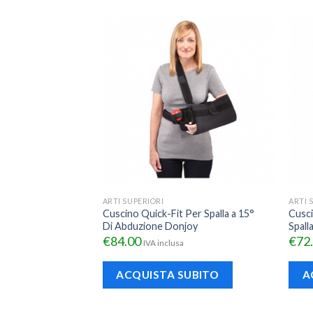
ARTI SUPERIORI
ARTI 
o-Pollice
Cuscino Quick-Fit Per Spalla a 15°
Cusci
oy
Di Abduzione Donjoy
Spall
€
84.00
€
72
IVA inclusa
ACQUISTA SUBITO
A