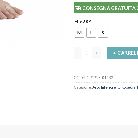
CONSEGNA GRATUITA 24/
MISURA
M
L
S
Separatore per dita in silicon
+ CARREL
COD:
FGP1223-01432
Categorie:
Arto Inferiore
,
Ortopedia
,