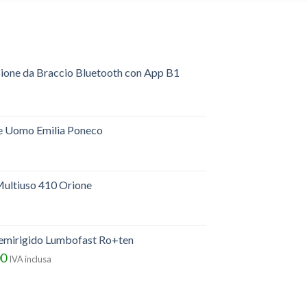
sione da Braccio Bluetooth con App B1
e Uomo Emilia Poneco
ultiuso 410 Orione
semirigido Lumbofast Ro+ten
00
IVA inclusa