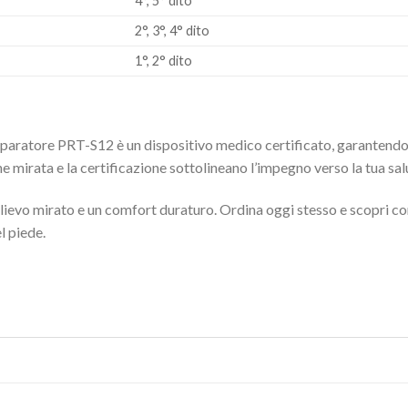
4°, 5° dito
2°, 3°, 4° dito
1°, 2° dito
eparatore PRT-S12 è un dispositivo medico certificato, garantendo
e mirata e la certificazione sottolineano l’impegno verso la tua salu
llievo mirato e un comfort duraturo. Ordina oggi stesso e scopri 
l piede.