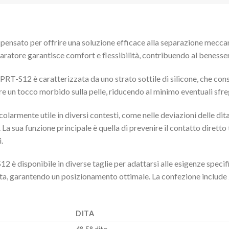
pensato per offrire una soluzione efficace alla separazione meccan
aratore garantisce comfort e flessibilità, contribuendo al benessere
PRT-S12 è caratterizzata da uno strato sottile di silicone, che con
fre un tocco morbido sulla pelle, riducendo al minimo eventuali sfre
larmente utile in diversi contesti, come nelle deviazioni delle dita 
. La sua funzione principale è quella di prevenire il contatto diretto 
.
2 è disponibile in diverse taglie per adattarsi alle esigenze specif
dita, garantendo un posizionamento ottimale. La confezione include 2
DITA