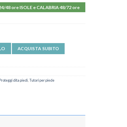
48 ore ISOLE e CALABRIA 48/72 ore
e PRT S12 FGP quantità
LO
ACQUISTA SUBITO
Proteggi dita piedi
,
Tutori per piede