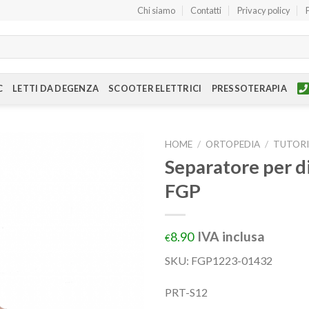
Chi siamo
Contatti
Privacy policy
C
LETTI DA DEGENZA
SCOOTER ELETTRICI
PRESSOTERAPIA
HOME
/
ORTOPEDIA
/
TUTORI
Separatore per di
FGP
IVA inclusa
8.90
€
SKU:
FGP1223-01432
PRT-S12