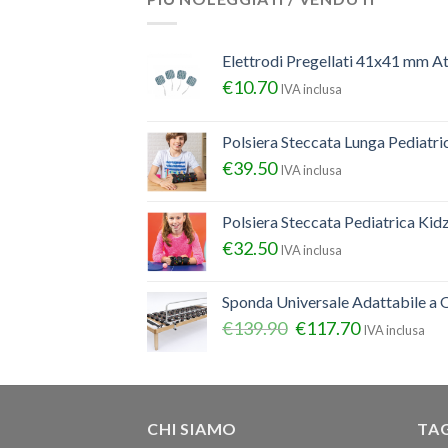
Elettrodi Pregellati 41x41 mm A
€
10.70
IVA inclusa
Polsiera Steccata Lunga Pediatr
€
39.50
IVA inclusa
Polsiera Steccata Pediatrica Ki
€
32.50
IVA inclusa
Sponda Universale Adattabile a Q
€
139.90
€
117.70
IVA inclusa
CHI SIAMO
TA