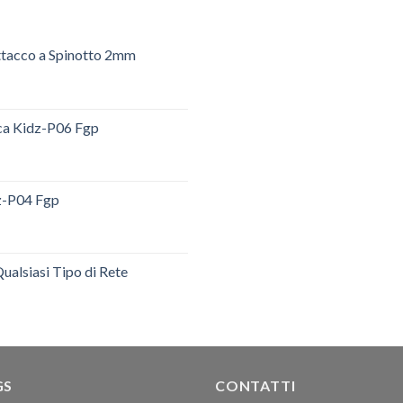
ttacco a Spinotto 2mm
ica Kidz-P06 Fgp
dz-P04 Fgp
ualsiasi Tipo di Rete
GS
CONTATTI